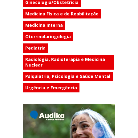
Ginecologia/Obstetrícia
Medicina Física e de Reabilitação
Medicina Interna
Otorrinolaringologia
Pediatria
Radiologia, Radioterapia e Medicina
Nuclear
Psiquiatria, Psicologia e Saúde Mental
Urgência e Emergência