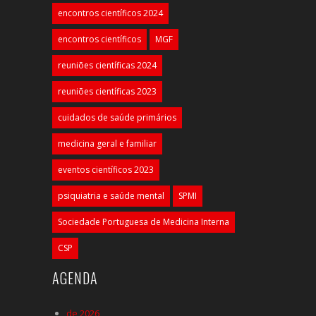
encontros científicos 2024
encontros científicos
MGF
reuniões científicas 2024
reuniões científicas 2023
cuidados de saúde primários
medicina geral e familiar
eventos científicos 2023
psiquiatria e saúde mental
SPMI
Sociedade Portuguesa de Medicina Interna
CSP
AGENDA
de 2026