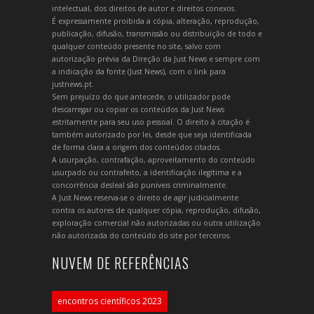
intelectual, dos direitos de autor e direitos conexos.
É expressamente proibida a cópia, alteração, reprodução,
publicação, difusão, transmissão ou distribuição de todo e
qualquer conteúdo presente no site, salvo com
autorização prévia da Direção da Just News e sempre com
a indicação da fonte (Just News), com o link para
justnews.pt.
Sem prejuízo do que antecede, o utilizador pode
descarregar ou copiar os conteúdos da Just News
estritamente para seu uso pessoal. O direito à citação é
também autorizado por lei, desde que seja identificada
de forma clara a origem dos conteúdos citados.
A usurpação, contrafação, aproveitamento do conteúdo
usurpado ou contrafeito, a identificação ilegítima e a
concorrência desleal são puníveis criminalmente.
A Just News reserva-se o direito de agir judicialmente
contra os autores de qualquer cópia, reprodução, difusão,
exploração comercial não autorizadas ou outra utilização
não autorizada do conteúdo do site por terceiros.
NUVEM DE REFERÊNCIAS
encontros científicos 2023