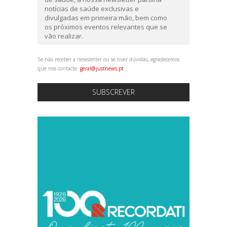
notícias de saúde exclusivas e
divulgadas em primeira mão, bem como
os próximos eventos relevantes que se
vão realizar.
Se não receber a newsletter ou se tiver dúvidas, agradecemos
que nos contacte:
geral@justnews.pt
SUBSCREVER