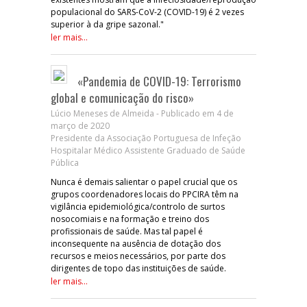
populacional do SARS-CoV-2 (COVID-19) é 2 vezes
superior à da gripe sazonal."
ler mais...
«Pandemia de COVID-19: Terrorismo
global e comunicação do risco»
Lúcio Meneses de Almeida - Publicado em 4 de
março de 2020
Presidente da Associação Portuguesa de Infeção
Hospitalar Médico Assistente Graduado de Saúde
Pública
Nunca é demais salientar o papel crucial que os
grupos coordenadores locais do PPCIRA têm na
vigilância epidemiológica/controlo de surtos
nosocomiais e na formação e treino dos
profissionais de saúde. Mas tal papel é
inconsequente na ausência de dotação dos
recursos e meios necessários, por parte dos
dirigentes de topo das instituições de saúde.
ler mais...