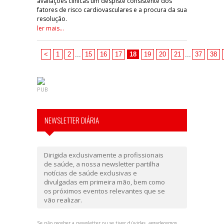
avaliações clínicas um despiste consistente dos
fatores de risco cardiovasculares e a procura da sua
resolução.
ler mais...
<
1
2
...
15
16
17
18
19
20
21
...
37
38
PUB
NEWSLETTER DIÁRIA
Dirigida exclusivamente a profissionais
de saúde, a nossa newsletter partilha
notícias de saúde exclusivas e
divulgadas em primeira mão, bem como
os próximos eventos relevantes que se
vão realizar.
Se não receber a newsletter ou se tiver dúvidas, agradecemos