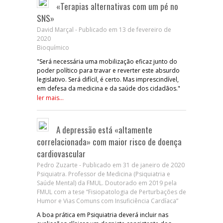
«Terapias alternativas com um pé no
SNS»
David Marçal - Publicado em 13 de fevereiro de
2020
Bioquímico
"Será necessária uma mobilização eficaz junto do
poder político para travar e reverter este absurdo
legislativo. Será difícil, é certo. Mas imprescindível,
em defesa da medicina e da saúde dos cidadãos."
ler mais...
A depressão está «altamente
correlacionada» com maior risco de doença
cardiovascular
Pedro Zuzarte - Publicado em 31 de janeiro de 2020
Psiquiatra. Professor de Medicina (Psiquiatria e
Saúde Mental) da FMUL. Doutorado em 2019 pela
FMUL com a tese “Fisiopatologia de Perturbações de
Humor e Vias Comuns com Insuficiência Cardíaca”
A boa prática em Psiquiatria deverá incluir nas