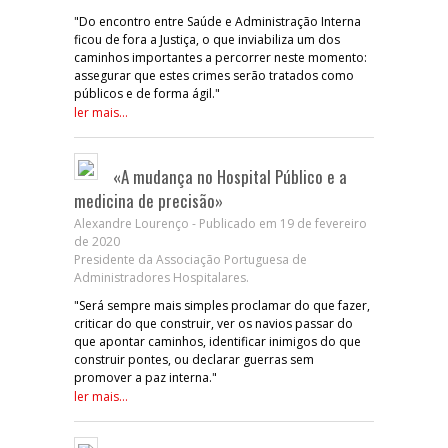
"Do encontro entre Saúde e Administração Interna
ficou de fora a Justiça, o que inviabiliza um dos
caminhos importantes a percorrer neste momento:
assegurar que estes crimes serão tratados como
públicos e de forma ágil."
ler mais...
«A mudança no Hospital Público e a
medicina de precisão»
Alexandre Lourenço - Publicado em 19 de fevereiro
de 2020
Presidente da Associação Portuguesa de
Administradores Hospitalares.
"Será sempre mais simples proclamar do que fazer,
criticar do que construir, ver os navios passar do
que apontar caminhos, identificar inimigos do que
construir pontes, ou declarar guerras sem
promover a paz interna."
ler mais...