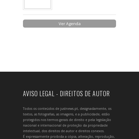
Ver Agenda
AVISO LEGAL - DIREITOS DE AUTOR
Todos os conteúdos de justnews.pt, designadamente, os
textos, as fotografias, as imagens, e a publicidade, estão
protegidos nos termos gerais de direito e pela legislação
nacional e internacional de proteção da propriedade
intelectual, dos direitos de autor e direitos conexos.
É expressamente proibida a cópia, alteração, reprodução,