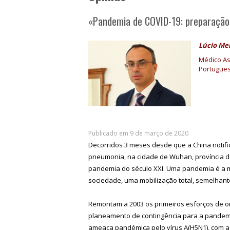
«Pandemia de COVID-19: preparação 
Lúcio Me
Médico As
Portugues
Publicado em 9 de março de 2020
Decorridos 3 meses desde que a China notif
pneumonia, na cidade de Wuhan, província d
pandemia do século XXI. Uma pandemia é a mai
sociedade, uma mobilização total, semelhante
Remontam a 2003 os primeiros esforços de o
planeamento de contingência para a pandemia
ameaça pandémica pelo vírus A(H5N1), com a