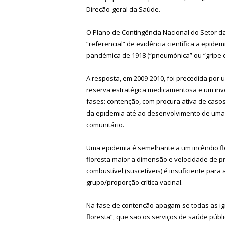
Direção-geral da Saúde.
O Plano de Contingência Nacional do Setor 
“referencial” de evidência científica a epid
pandémica de 1918 (“pneumónica” ou “gripe 
A resposta, em 2009-2010, foi precedida por 
reserva estratégica medicamentosa e um inv
fases: contenção, com procura ativa de casos
da epidemia até ao desenvolvimento de uma v
comunitário.
Uma epidemia é semelhante a um incêndio flo
floresta maior a dimensão e velocidade de 
combustível (suscetíveis) é insuficiente par
grupo/proporção crítica vacinal.
Na fase de contenção apagam-se todas as ign
floresta”, que são os serviços de saúde públi