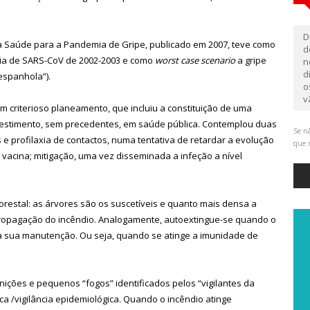
D
da Saúde para a Pandemia de Gripe, publicado em 2007, teve como
d
emia de SARS-CoV de 2002-2003 e como
worst case scenario
a gripe
n
d
espanhola”).
o
v
um criterioso planeamento, que incluiu a constituição de uma
estimento, sem precedentes, em saúde pública. Contemplou duas
Se nã
 e profilaxia de contactos, numa tentativa de retardar a evolução
que 
acina; mitigação, uma vez disseminada a infeção a nível
restal: as árvores são os suscetíveis e quanto mais densa a
propagação do incêndio. Analogamente, autoextingue-se quando o
a a sua manutenção. Ou seja, quando se atinge a imunidade de
ições e pequenos “fogos” identificados pelos “vigilantes da
ca /vigilância epidemiológica. Quando o incêndio atinge