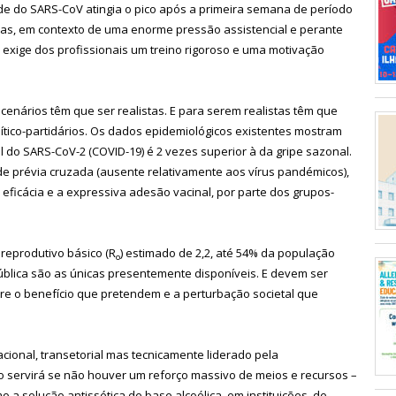
de do SARS-CoV atingia o pico após a primeira semana de período
ias, em contexto de uma enorme pressão assistencial e perante
, exige dos profissionais um treino rigoroso e uma motivação
enários têm que ser realistas. E para serem realistas têm que
ítico-partidários. Os dados epidemiológicos existentes mostram
 do SARS-CoV-2 (COVID-19) é 2 vezes superior à da gripe sazonal.
ade prévia cruzada (ausente relativamente aos vírus pandémicos),
eficácia e a expressiva adesão vacinal, por parte dos grupos-
reprodutivo básico (R
) estimado de 2,2, até 54% da população
o
blica são as únicas presentemente disponíveis. E devem ser
e o benefício que pretendem e a perturbação societal que
cional, transetorial mas tecnicamente liderado pela
 servirá se não houver um reforço massivo de meios e recursos –
 a solução antissética de base alcoólica, em instituições de