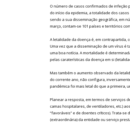
O número de casos confirmados de infeção p
do início da epidemia, a totalidade dos caso
sendo a sua disseminação geográfica, em núm
março, contam-se 101 países e territórios co
A letalidade da doença é, em contrapartida, 
Uma vez que a disseminação de um vírus é tan
uma boa notícia. A mortalidade é determinad
pelas caraterísticas da doença em si (letalida
Mas também o aumento observado da letalida
do corrente ano, não configura, inversamen
pandémica foi mais letal do que a primeira,
Planear a resposta, em termos de serviços d
camas hospitalares, de ventiladores, etc.) a
“favoráveis” e de doentes críticos). Trata-
(extraordinária) da entidade ou serviço pres