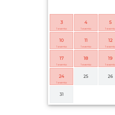
3
4
5
1
evento
1
evento
1
event
10
11
12
1
evento
1
evento
1
event
17
18
19
1
evento
1
evento
1
event
24
25
26
1
evento
31