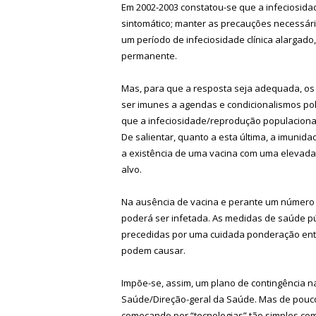
Em 2002-2003 constatou-se que a infeciosida
sintomático; manter as precauções necessár
um período de infeciosidade clínica alargado
permanente.
Mas, para que a resposta seja adequada, os c
ser imunes a agendas e condicionalismos pol
que a infeciosidade/reprodução populacional
De salientar, quanto a esta última, a imunid
a existência de uma vacina com uma elevada 
alvo.
Na ausência de vacina e perante um número 
poderá ser infetada. As medidas de saúde pú
precedidas por uma cuidada ponderação entr
podem causar.
Impõe-se, assim, um plano de contingência na
Saúde/Direção-geral da Saúde. Mas de pouco
começando por “tecnologias” tão simples como