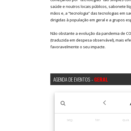
saúde e noutros locais públicos, sabonete lí
mãos e, a “tecnologia” das tecnologias em s
dirigidas à população em geral e a grupos esp
Não obstante a evolução da pandemia de COV
(traduzida em despesa observável), mais efe
favoravelmente o seu impacte.
AGENDA DE EVENTOS -
GERAL
seg.
ter.
qua.