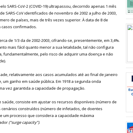
elo SARS-CoV-2 (COVID-19) ultrapassou, decorrido apenas 1 mês
s de SARS-CoV identificados de novembro de 2002 a julho de 2003,
ero de países, mais de três vezes superior. À data de 8 de
m casos confirmados.
cerca de 1/3 da de 2002-2003, cifrando-se, presentemente, em 3,4%.
to mais fácil quanto menor a sua letalidade, tal não configura
a, fundamentalmente, pelo risco de adquirir uma doença e não
de).
de, relativamente aos casos acumulados até ao final de janeiro
te, um ganho em saúde pública. Em 1918 a segunda onda
 uma vez garantida a capacidade de propagação.
e saúde, consiste em ajustar os recursos disponíveis (número de
os cenários construídos (número de infetados, de doentes
se de um processo que considera a capacidade máxima
tador
(“surge capacity”)
.