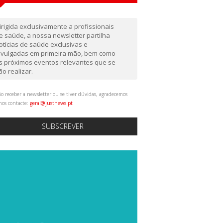
irigida exclusivamente a profissionais
e saúde, a nossa newsletter partilha
otícias de saúde exclusivas e
ivulgadas em primeira mão, bem como
s próximos eventos relevantes que se
ão realizar.
o receber a newsletter ou se tiver dúvidas, agradecemos
nos contacte:
geral@justnews.pt
SUBSCREVER