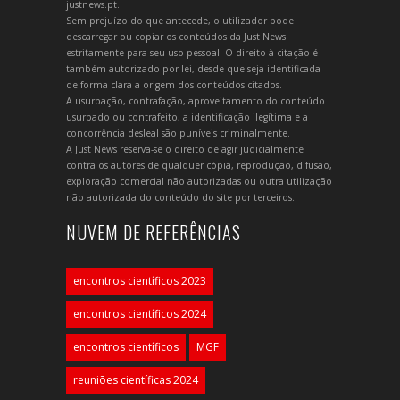
justnews.pt.
Sem prejuízo do que antecede, o utilizador pode
descarregar ou copiar os conteúdos da Just News
estritamente para seu uso pessoal. O direito à citação é
também autorizado por lei, desde que seja identificada
de forma clara a origem dos conteúdos citados.
A usurpação, contrafação, aproveitamento do conteúdo
usurpado ou contrafeito, a identificação ilegítima e a
concorrência desleal são puníveis criminalmente.
A Just News reserva-se o direito de agir judicialmente
contra os autores de qualquer cópia, reprodução, difusão,
exploração comercial não autorizadas ou outra utilização
não autorizada do conteúdo do site por terceiros.
NUVEM DE REFERÊNCIAS
encontros científicos 2023
encontros científicos 2024
encontros científicos
MGF
reuniões científicas 2024