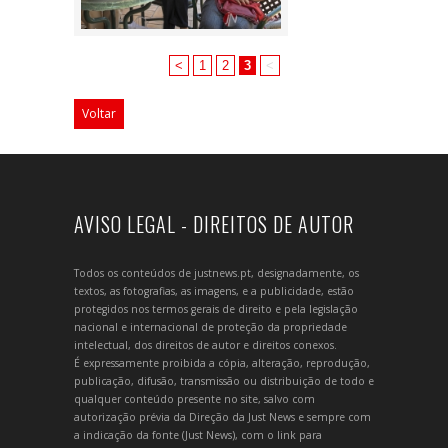
<
1
2
3
<
Voltar
AVISO LEGAL - DIREITOS DE AUTOR
Todos os conteúdos de justnews.pt, designadamente, os
textos, as fotografias, as imagens, e a publicidade, estão
protegidos nos termos gerais de direito e pela legislação
nacional e internacional de proteção da propriedade
intelectual, dos direitos de autor e direitos conexos.
É expressamente proibida a cópia, alteração, reprodução,
publicação, difusão, transmissão ou distribuição de todo e
qualquer conteúdo presente no site, salvo com
autorização prévia da Direção da Just News e sempre com
a indicação da fonte (Just News), com o link para