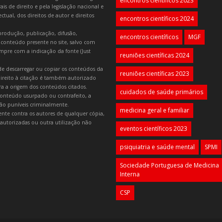
encontros científicos 2023
is de direito e pela legislação nacional e
tual, dos direitos de autor e direitos
encontros científicos 2024
produção, publicação, difusão,
encontros científicos
MGF
 conteúdo presente no site, salvo com
mpre com a indicação da fonte (Just
reuniões científicas 2024
e descarregar ou copiar os conteúdos da
reuniões científicas 2023
 direito à citação é também autorizado
ara a origem dos conteúdos citados.
cuidados de saúde primários
onteúdo usurpado ou contrafeito, a
 são puníveis criminalmente.
medicina geral e familiar
lmente contra os autores de qualquer cópia,
autorizadas ou outra utilização não
eventos científicos 2023
psiquiatria e saúde mental
SPMI
Sociedade Portuguesa de Medicina
Interna
CSP