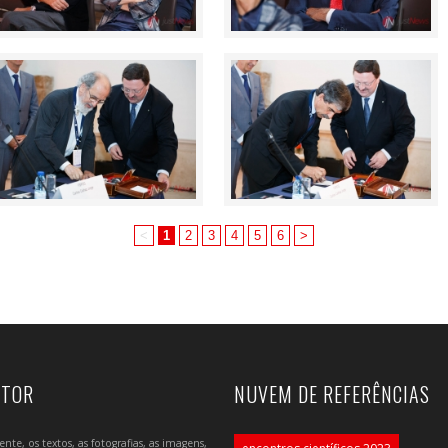
<
1
2
3
4
5
6
>
UTOR
NUVEM DE REFERÊNCIAS
e, os textos, as fotografias, as imagens,