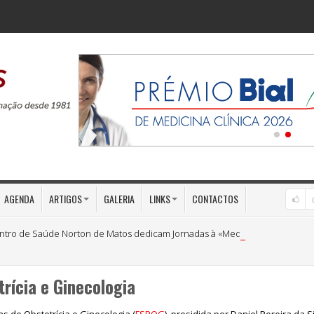
AGENDA
ARTIGOS
GALERIA
LINKS
CONTACTOS
ntro de Saúde Norton de Matos dedicam Jornadas à «Medicina Preventiva»
rícia e Ginecologia
 de Obstetrícia e Ginecologia (
FSPOG
), presidida por Daniel Pereira da S