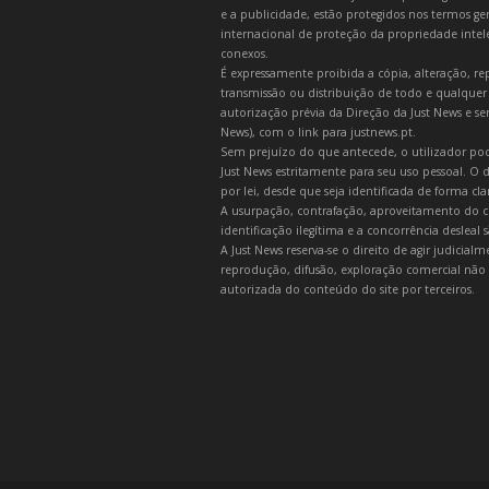
e a publicidade, estão protegidos nos termos gera
internacional de proteção da propriedade intelec
conexos.
É expressamente proibida a cópia, alteração, re
transmissão ou distribuição de todo e qualquer
autorização prévia da Direção da Just News e se
News), com o link para justnews.pt.
Sem prejuízo do que antecede, o utilizador pod
Just News estritamente para seu uso pessoal. O
por lei, desde que seja identificada de forma cl
A usurpação, contrafação, aproveitamento do c
identificação ilegítima e a concorrência desleal
A Just News reserva-se o direito de agir judicia
reprodução, difusão, exploração comercial não 
autorizada do conteúdo do site por terceiros.