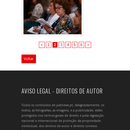
<
1
2
3
4
5
6
>
Voltar
AVISO LEGAL - DIREITOS DE AUTOR
Todos os conteúdos de justnews.pt, designadamente, os
textos, as fotografias, as imagens, e a publicidade, estão
protegidos nos termos gerais de direito e pela legislação
nacional e internacional de proteção da propriedade
intelectual, dos direitos de autor e direitos conexos.