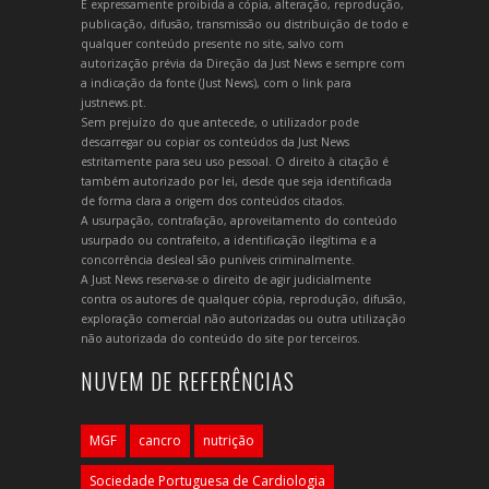
É expressamente proibida a cópia, alteração, reprodução,
publicação, difusão, transmissão ou distribuição de todo e
qualquer conteúdo presente no site, salvo com
autorização prévia da Direção da Just News e sempre com
a indicação da fonte (Just News), com o link para
justnews.pt.
Sem prejuízo do que antecede, o utilizador pode
descarregar ou copiar os conteúdos da Just News
estritamente para seu uso pessoal. O direito à citação é
também autorizado por lei, desde que seja identificada
de forma clara a origem dos conteúdos citados.
A usurpação, contrafação, aproveitamento do conteúdo
usurpado ou contrafeito, a identificação ilegítima e a
concorrência desleal são puníveis criminalmente.
A Just News reserva-se o direito de agir judicialmente
contra os autores de qualquer cópia, reprodução, difusão,
exploração comercial não autorizadas ou outra utilização
não autorizada do conteúdo do site por terceiros.
NUVEM DE REFERÊNCIAS
MGF
cancro
nutrição
Sociedade Portuguesa de Cardiologia