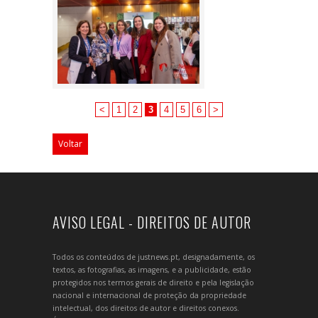
<
1
2
3
4
5
6
>
Voltar
AVISO LEGAL - DIREITOS DE AUTOR
Todos os conteúdos de justnews.pt, designadamente, os
textos, as fotografias, as imagens, e a publicidade, estão
protegidos nos termos gerais de direito e pela legislação
nacional e internacional de proteção da propriedade
intelectual, dos direitos de autor e direitos conexos.