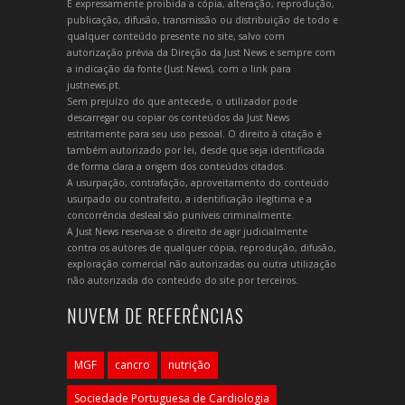
É expressamente proibida a cópia, alteração, reprodução,
publicação, difusão, transmissão ou distribuição de todo e
qualquer conteúdo presente no site, salvo com
autorização prévia da Direção da Just News e sempre com
a indicação da fonte (Just News), com o link para
justnews.pt.
Sem prejuízo do que antecede, o utilizador pode
descarregar ou copiar os conteúdos da Just News
estritamente para seu uso pessoal. O direito à citação é
também autorizado por lei, desde que seja identificada
de forma clara a origem dos conteúdos citados.
A usurpação, contrafação, aproveitamento do conteúdo
usurpado ou contrafeito, a identificação ilegítima e a
concorrência desleal são puníveis criminalmente.
A Just News reserva-se o direito de agir judicialmente
contra os autores de qualquer cópia, reprodução, difusão,
exploração comercial não autorizadas ou outra utilização
não autorizada do conteúdo do site por terceiros.
NUVEM DE REFERÊNCIAS
MGF
cancro
nutrição
Sociedade Portuguesa de Cardiologia