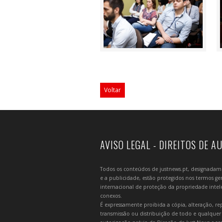
Voltar
AVISO LEGAL - DIREITOS DE A
Todos os conteúdos de justnews.pt, designadament
e a publicidade, estão protegidos nos termos gera
internacional de proteção da propriedade intelec
conexos.
É expressamente proibida a cópia, alteração, re
transmissão ou distribuição de todo e qualquer