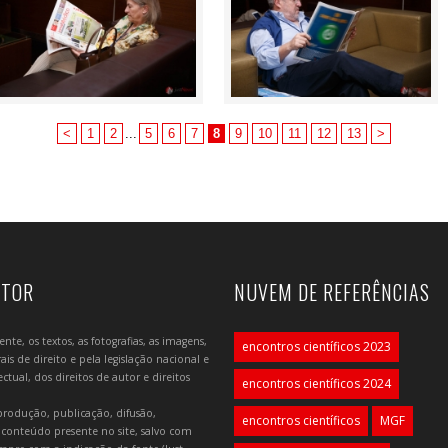
<
1
2
...
5
6
7
8
9
10
11
12
13
>
UTOR
NUVEM DE REFERÊNCIAS
e, os textos, as fotografias, as imagens,
encontros científicos 2023
is de direito e pela legislação nacional e
tual, dos direitos de autor e direitos
encontros científicos 2024
produção, publicação, difusão,
encontros científicos
MGF
 conteúdo presente no site, salvo com