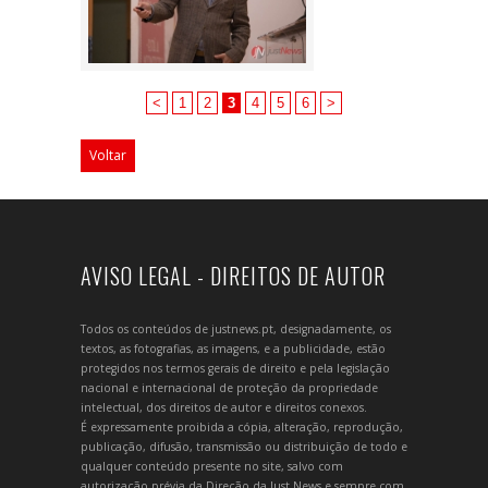
<
1
2
3
4
5
6
>
Voltar
AVISO LEGAL - DIREITOS DE AUTOR
Todos os conteúdos de justnews.pt, designadamente, os
textos, as fotografias, as imagens, e a publicidade, estão
protegidos nos termos gerais de direito e pela legislação
nacional e internacional de proteção da propriedade
intelectual, dos direitos de autor e direitos conexos.
É expressamente proibida a cópia, alteração, reprodução,
publicação, difusão, transmissão ou distribuição de todo e
qualquer conteúdo presente no site, salvo com
autorização prévia da Direção da Just News e sempre com