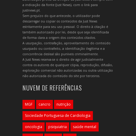
a indicação da fonte (Just News), com o link para
justnews.pt.
Sem prejuízo do que antecede, o utilizador pode
descarregar ou copiar os conteúdos da Just News
estritamente para seu uso pessoal. O direito à citação é
também autorizado por lei, desde que seja identificada
de forma clara a origem dos conteúdos citados.
A usurpação, contrafação, aproveitamento do conteúdo
usurpado ou contrafeito, a identificação ilegítima e a
concorrência desleal são puníveis criminalmente.
A Just News reserva-se o direito de agir judicialmente
contra os autores de qualquer cópia, reprodução, difusão,
exploração comercial não autorizadas ou outra utilização
não autorizada do conteúdo do site por terceiros.
NUVEM DE REFERÊNCIAS
MGF
cancro
nutrição
Sociedade Portuguesa de Cardiologia
oncologia
psiquiatria
saúde mental