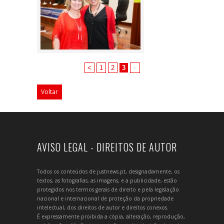
<
1
2
3
<
Voltar
AVISO LEGAL - DIREITOS DE AUTOR
Todos os conteúdos de justnews.pt, designadamente, os
textos, as fotografias, as imagens, e a publicidade, estão
protegidos nos termos gerais de direito e pela legislação
nacional e internacional de proteção da propriedade
intelectual, dos direitos de autor e direitos conexos.
É expressamente proibida a cópia, alteração, reprodução,