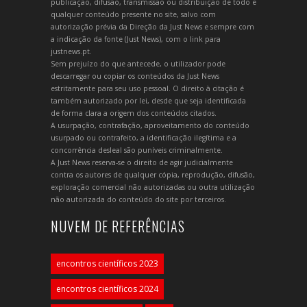
publicação, difusão, transmissão ou distribuição de todo e
qualquer conteúdo presente no site, salvo com
autorização prévia da Direção da Just News e sempre com
a indicação da fonte (Just News), com o link para
justnews.pt.
Sem prejuízo do que antecede, o utilizador pode
descarregar ou copiar os conteúdos da Just News
estritamente para seu uso pessoal. O direito à citação é
também autorizado por lei, desde que seja identificada
de forma clara a origem dos conteúdos citados.
A usurpação, contrafação, aproveitamento do conteúdo
usurpado ou contrafeito, a identificação ilegítima e a
concorrência desleal são puníveis criminalmente.
A Just News reserva-se o direito de agir judicialmente
contra os autores de qualquer cópia, reprodução, difusão,
exploração comercial não autorizadas ou outra utilização
não autorizada do conteúdo do site por terceiros.
NUVEM DE REFERÊNCIAS
encontros científicos 2023
encontros científicos 2024