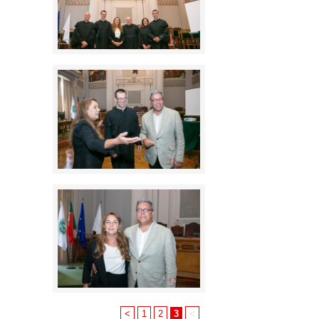
<
1
2
3
<