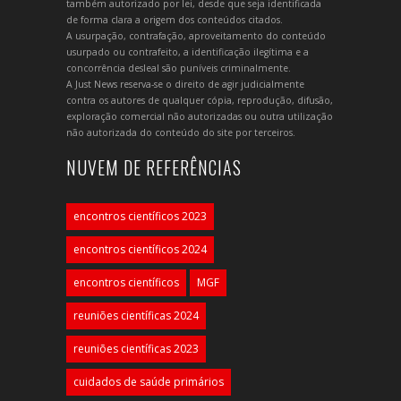
também autorizado por lei, desde que seja identificada
de forma clara a origem dos conteúdos citados.
A usurpação, contrafação, aproveitamento do conteúdo
usurpado ou contrafeito, a identificação ilegítima e a
concorrência desleal são puníveis criminalmente.
A Just News reserva-se o direito de agir judicialmente
contra os autores de qualquer cópia, reprodução, difusão,
exploração comercial não autorizadas ou outra utilização
não autorizada do conteúdo do site por terceiros.
NUVEM DE REFERÊNCIAS
encontros científicos 2023
encontros científicos 2024
encontros científicos
MGF
reuniões científicas 2024
reuniões científicas 2023
cuidados de saúde primários