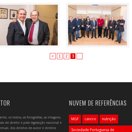
<
1
2
3
<
UTOR
NUVEM DE REFERÊNCIAS
e, os textos, as fotografias, as imagens,
MGF
cancro
nutrição
is de direito e pela legislação nacional e
tual, dos direitos de autor e direitos
Sociedade Portuguesa de