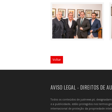
Voltar
AVISO LEGAL - DIREITOS DE A
Todos os conteúdos de justnews.pt, designadament
e a publicidade, estão protegidos nos termos gera
internacional de proteção da propriedade intelec