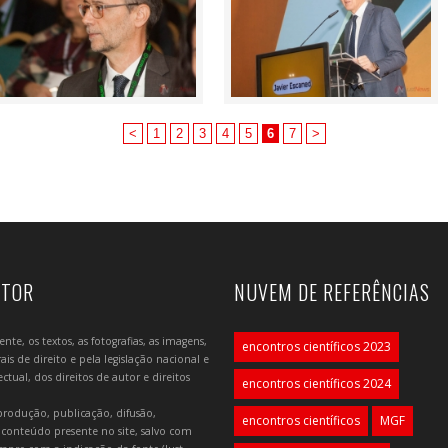
<
1
2
3
4
5
6
7
>
UTOR
NUVEM DE REFERÊNCIAS
e, os textos, as fotografias, as imagens,
encontros científicos 2023
is de direito e pela legislação nacional e
tual, dos direitos de autor e direitos
encontros científicos 2024
produção, publicação, difusão,
encontros científicos
MGF
 conteúdo presente no site, salvo com