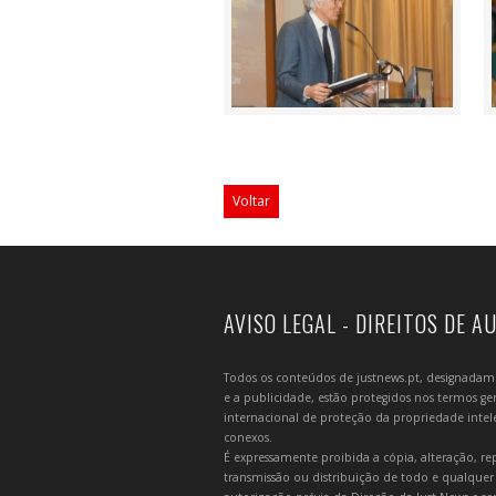
Voltar
AVISO LEGAL - DIREITOS DE A
Todos os conteúdos de justnews.pt, designadament
e a publicidade, estão protegidos nos termos gera
internacional de proteção da propriedade intelec
conexos.
É expressamente proibida a cópia, alteração, re
transmissão ou distribuição de todo e qualquer