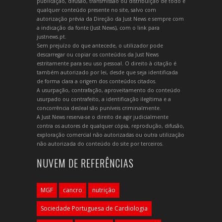
publicação, difusão, transmissão ou distribuição de todo e
qualquer conteúdo presente no site, salvo com
autorização prévia da Direção da Just News e sempre com
a indicação da fonte (Just News), com o link para
justnews.pt.
Sem prejuízo do que antecede, o utilizador pode
descarregar ou copiar os conteúdos da Just News
estritamente para seu uso pessoal. O direito à citação é
também autorizado por lei, desde que seja identificada
de forma clara a origem dos conteúdos citados.
A usurpação, contrafação, aproveitamento do conteúdo
usurpado ou contrafeito, a identificação ilegítima e a
concorrência desleal são puníveis criminalmente.
A Just News reserva-se o direito de agir judicialmente
contra os autores de qualquer cópia, reprodução, difusão,
exploração comercial não autorizadas ou outra utilização
não autorizada do conteúdo do site por terceiros.
NUVEM DE REFERÊNCIAS
MGF
cancro
nutrição
Sociedade Portuguesa de Cardiologia