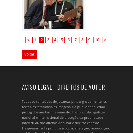
<
1
2
3
4
5
6
7
8
9
10
>
Voltar
AVISO LEGAL - DIREITOS DE AUTOR
Todos os conteúdos de justnews.pt, designadamente, os
textos, as fotografias, as imagens, e a publicidade, estão
protegidos nos termos gerais de direito e pela legislação
nacional e internacional de proteção da propriedade
intelectual, dos direitos de autor e direitos conexos.
É expressamente proibida a cópia, alteração, reprodução,