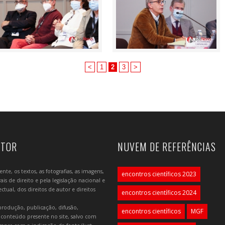
<
1
2
3
>
UTOR
NUVEM DE REFERÊNCIAS
e, os textos, as fotografias, as imagens,
encontros científicos 2023
is de direito e pela legislação nacional e
tual, dos direitos de autor e direitos
encontros científicos 2024
produção, publicação, difusão,
encontros científicos
MGF
 conteúdo presente no site, salvo com