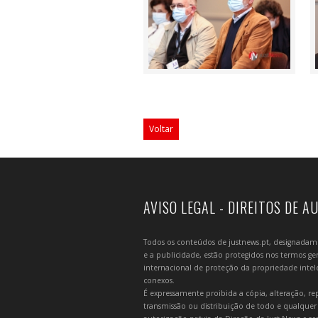
Voltar
AVISO LEGAL - DIREITOS DE A
Todos os conteúdos de justnews.pt, designadament
e a publicidade, estão protegidos nos termos gera
internacional de proteção da propriedade intelec
conexos.
É expressamente proibida a cópia, alteração, re
transmissão ou distribuição de todo e qualquer