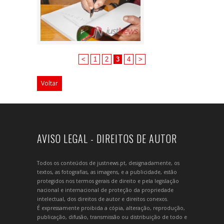
<
1
2
3
4
>
Voltar
AVISO LEGAL - DIREITOS DE AUTOR
Todos os conteúdos de justnews.pt, designadamente, os
textos, as fotografias, as imagens, e a publicidade, estão
protegidos nos termos gerais de direito e pela legislação
nacional e internacional de proteção da propriedade
intelectual, dos direitos de autor e direitos conexos.
É expressamente proibida a cópia, alteração, reprodução,
publicação, difusão, transmissão ou distribuição de todo e