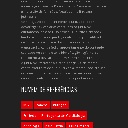
qualquer conteúdo presente no site, salvo com
autorização prévia da Direção da Just News e sempre com
a indicação da fonte (Just News), com o link para
justnews.pt.
Sem prejuízo do que antecede, o utilizador pode
descarregar ou copiar os conteúdos da Just News
estritamente para seu uso pessoal. O direito à citação é
também autorizado por lei, desde que seja identificada
de forma clara a origem dos conteúdos citados.
A usurpação, contrafação, aproveitamento do conteúdo
usurpado ou contrafeito, a identificação ilegítima e a
concorrência desleal são puníveis criminalmente.
A Just News reserva-se o direito de agir judicialmente
contra os autores de qualquer cópia, reprodução, difusão,
exploração comercial não autorizadas ou outra utilização
não autorizada do conteúdo do site por terceiros.
NUVEM DE REFERÊNCIAS
MGF
cancro
nutrição
Sociedade Portuguesa de Cardiologia
oncologia
psiquiatria
saúde mental