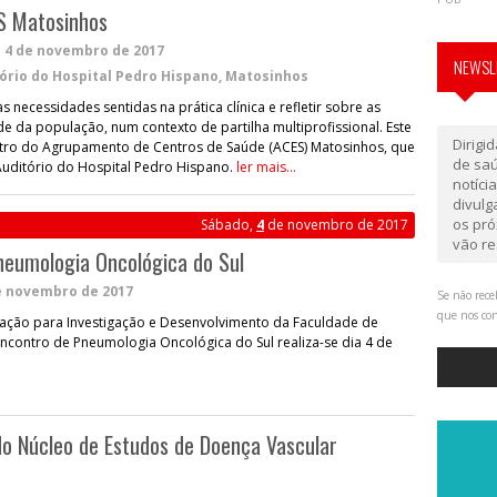
ES Matosinhos
e
4 de novembro de 2017
NEWSLE
ório do Hospital Pedro Hispano, Matosinhos
 necessidades sentidas na prática clínica e refletir sobre as
de da população, num contexto de partilha multiprofissional. Este
Dirigi
ontro do Agrupamento de Centros de Saúde (ACES) Matosinhos, que
de saú
 Auditório do Hospital Pedro Hispano.
ler mais...
notíci
divul
os pró
Sábado,
4
de novembro de 2017
vão re
neumologia Oncológica do Sul
e novembro de 2017
Se não rece
que nos co
ação para Investigação e Desenvolvimento da Faculdade de
 Encontro de Pneumologia Oncológica do Sul realiza-se dia 4 de
 do Núcleo de Estudos de Doença Vascular