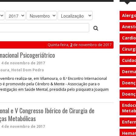
Alergo
Anest
Cardio
Quinta-feira,
2
de novembro de 2017
Cirurg
nacional Psicogeriátrico
Cuida
a
4 de novembro de 2017
oura, Hotel Dom Pedro
Derma
ovembro realiza-se, em Vilamoura, o 8.º Encontro Internacional
Doenç
nto é promovido pela Cérebro & Mente - Associação para o
estigação em Saúde Mental, presidida pelo psiquiatra Joaquim
Doença
Endocr
onal e V Congresso Ibérico de Cirurgia de
Metab
ças Metabólicas
Enfe
a
4 de novembro de 2017
Hemat