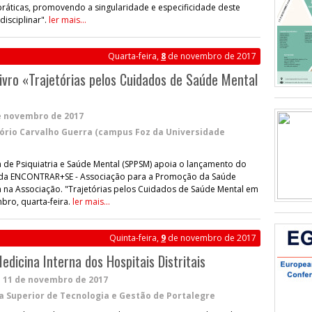
ráticas, promovendo a singularidade e especificidade deste
disciplinar".
ler mais...
Quarta-feira,
8
de novembro de 2017
ivro «Trajetórias pelos Cuidados de Saúde Mental
e novembro de 2017
ório Carvalho Guerra (campus Foz da Universidade
 de Psiquiatria e Saúde Mental (SPPSM) apoia o lançamento do
nte da ENCONTRAR+SE - Associação para a Promoção da Saúde
ica na Associação. "Trajetórias pelos Cuidados de Saúde Mental em
bro, quarta-feira.
ler mais...
Quinta-feira,
9
de novembro de 2017
dicina Interna dos Hospitais Distritais
a
11 de novembro de 2017
a Superior de Tecnologia e Gestão de Portalegre