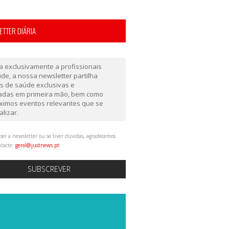
TTER DIÁRIA
da exclusivamente a profissionais
de, a nossa newsletter partilha
as de saúde exclusivas e
gadas em primeira mão, bem como
ximos eventos relevantes que se
alizar.
ber a newsletter ou se tiver dúvidas, agradecemos
ntacte:
geral@justnews.pt
SUBSCREVER