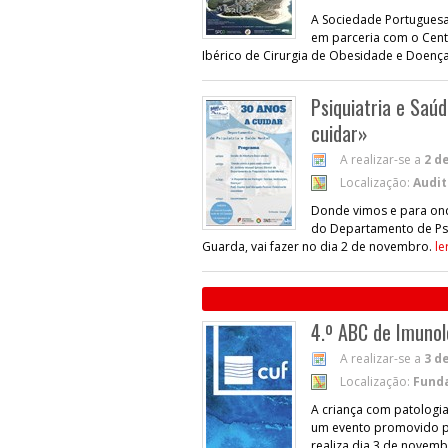
A Sociedade Portuguesa 
em parceria com o Centr
Ibérico de Cirurgia de Obesidade e Doenç
Psiquiatria e Saú
cuidar»
A realizar-se a
2 d
Localização:
Audit
Donde vimos e para ond
do Departamento de Psi
Guarda, vai fazer no dia 2 de novembro.
le
4.º ABC de Imunol
A realizar-se a
3 d
Localização:
Fund
A criança com patologia
um evento promovido pe
realiza dia 3 de novem