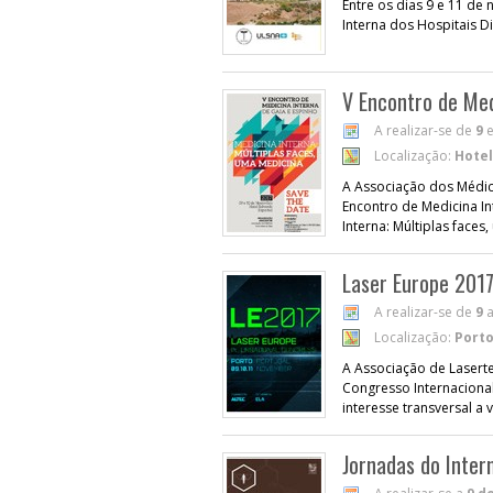
Entre os dias 9 e 11 de
Interna dos Hospitais Di
V Encontro de Med
A realizar-se de
9
Localização:
Hotel
A Associação dos Médico
Encontro de Medicina In
Interna: Múltiplas faces
Laser Europe 2017
A realizar-se de
9
Localização:
Port
A Associação de Laserte
Congresso Internacional
interesse transversal a
Jornadas do Inte