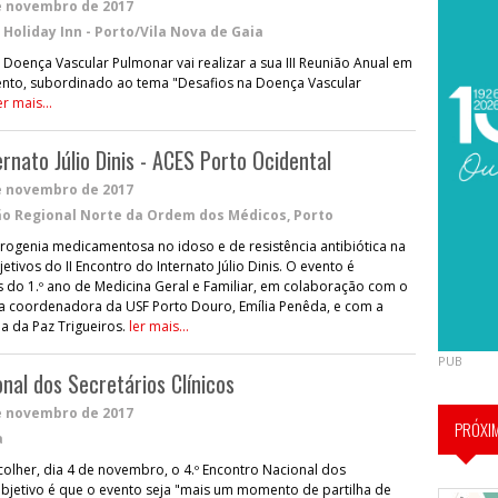
e novembro de 2017
 Holiday Inn - Porto/Vila Nova de Gaia
Doença Vascular Pulmonar vai realizar a sua III Reunião Anual em
vento, subordinado ao tema "Desafios na Doença Vascular
er mais...
ernato Júlio Dinis - ACES Porto Ocidental
e novembro de 2017
o Regional Norte da Ordem dos Médicos, Porto
trogenia medicamentosa no idoso e de resistência antibiótica na
etivos do II Encontro do Internato Júlio Dinis. O evento é
 do 1.º ano de Medicina Geral e Familiar, em colaboração com o
, a coordenadora da USF Porto Douro, Emília Penêda, e com a
ia da Paz Trigueiros.
ler mais...
PUB
nal dos Secretários Clínicos
e novembro de 2017
PRÓXI
a
colher, dia 4 de novembro, o 4.º Encontro Nacional dos
 objetivo é que o evento seja "mais um momento de partilha de