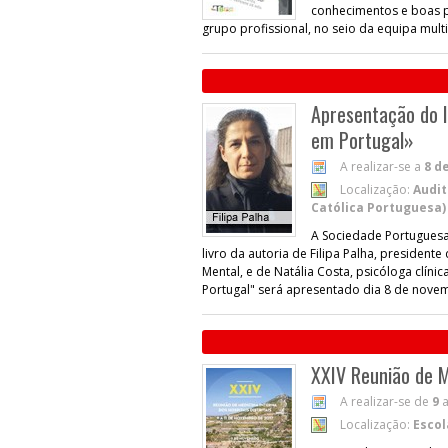
conhecimentos e boas p
grupo profissional, no seio da equipa multi
Apresentação do l
em Portugal»
A realizar-se a
8 d
Localização:
Audit
Católica Portuguesa)
A Sociedade Portuguesa
livro da autoria de Filipa Palha, preside
Mental, e de Natália Costa, psicóloga clín
Portugal" será apresentado dia 8 de novem
XXIV Reunião de Me
A realizar-se de
9
Localização:
Escol