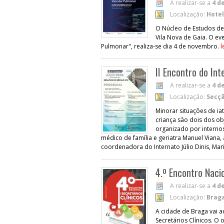
A realizar-se a
4 d
Localização:
Hotel
O Núcleo de Estudos de 
Vila Nova de Gaia. O e
Pulmonar", realiza-se dia 4 de novembro.
l
II Encontro do Int
A realizar-se a
4 d
Localização:
Secçã
Minorar situações de ia
criança são dois dos obj
organizado por internos
médico de família e geriatra Manuel Viana
coordenadora do Internato Júlio Dinis, Mar
4.º Encontro Nacio
A realizar-se a
4 d
Localização:
Brag
A cidade de Braga vai a
Secretários Clínicos. O