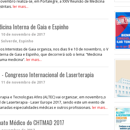
 novembro realiza-se, em Portalegre, a XXIV Reunião de Medicina
stritais.
ler mais...
icina Interna de Gaia e Espinho
e
10 de novembro de 2017
 Solverde, Espinho
s Internistas de Gaia organiza, nos dias 9 e 10 de novembro, o V
terna de Gaia e Espinho, que decorrerá sob o lema: "Medicina
, uma medicina".
ler mais...
 - Congresso Internacional de Laserterapia
a
11 de novembro de 2017
o
rapia e Tecnologias Afins (ALTEC) vai organizar, em novembro,o
 de Laserterapia - Laser Europe 2017, sendo este um evento de
 variadas especialidades médicas e outros profissionais.
ler mais...
rnato Médico do CHTMAD 2017