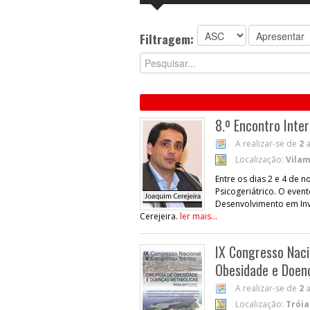
Filtragem:
8.º Encontro Inter
A realizar-se de
2
Localização:
Vilam
Entre os dias 2 e 4 de n
Psicogeriátrico. O eve
Desenvolvimento em Inv
Cerejeira.
ler mais...
IX Congresso Naci
Obesidade e Doen
A realizar-se de
2
Localização:
Tróia