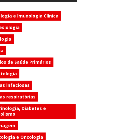
logia e Imunologia Clínica
esiologia
logia
ia
dos de Saúde Primários
tologia
as infeciosas
s respiratórias
inologia, Diabetes e
olismo
rmagem
ologia e Oncologia