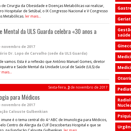
de Cirurgia da Obesidade e Doenças Metabólicas vai realizar,
Gastr
o Hospitalar de Setúbal, o IX Congresso Nacional e V Congresso
as Metabólicas.
ler mais...
Geriat
de Mental da ULS Guarda celebra «30 anos a
Gestã
saúde
Gineco
e novembro de 2017
ório Dr. Lopo de Carvalho (sede da ULS Guarda)
Medici
e vamos. Esta é a reflexão que António Manuel Gomes, diretor
quiatra e Saúde Mental da Unidade Local de Saúde (ULS) da
Medici
r mais...
Otorri
Sexta-feira,
3
de novembro de 2017
Pediat
ogia para Médicos
Radiol
e novembro de 2017
Nucle
ação Calouste Gulbenkian
Psiqui
 imune é o tema central do 4.º ABC de Imunologia para Médicos,
lo Centro de Alergia da CUF Descobertas Hospital e que se
Urgên
bro, na Fundação Calouste Gulbenkian.
ler mais...