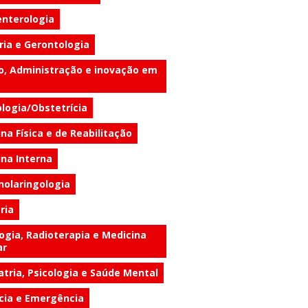
enterologia
ria e Gerontologia
o, Administração e inovação em
logia/Obstetrícia
na Física e de Reabilitação
na Interna
nolaringologia
ria
ogia, Radioterapia e Medicina
ar
atria, Psicologia e Saúde Mental
cia e Emergência