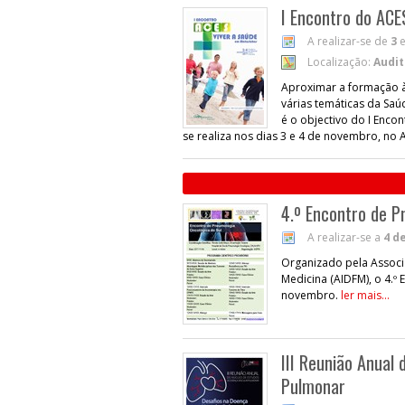
I Encontro do AC
A realizar-se de
3
Localização:
Audit
Aproximar a formação às
várias temáticas da Saú
é o objectivo do I Enc
se realiza nos dias 3 e 4 de novembro, no
4.º Encontro de P
A realizar-se a
4 d
Organizado pela Associ
Medicina (AIDFM), o 4.º
novembro.
ler mais...
III Reunião Anual
Pulmonar