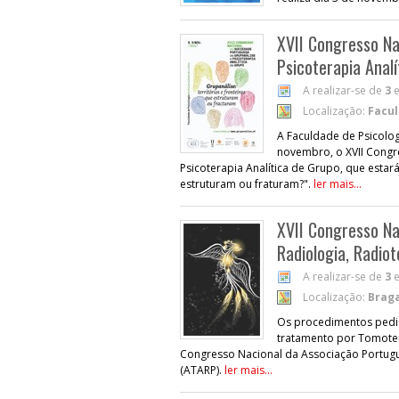
XVII Congresso Na
Psicoterapia Anal
A realizar-se de
3
Localização:
Facul
A Faculdade de Psicolog
novembro, o XVII Congr
Psicoterapia Analítica de Grupo, que estar
estruturam ou fraturam?".
ler mais...
XVII Congresso Na
Radiologia, Radio
A realizar-se de
3
Localização:
Brag
Os procedimentos pediá
tratamento por Tomoter
Congresso Nacional da Associação Portugu
(ATARP).
ler mais...