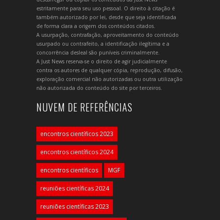
estritamente para seu uso pessoal. O direito à citação é
também autorizado por lei, desde que seja identificada
de forma clara a origem dos conteúdos citados.
A usurpação, contrafação, aproveitamento do conteúdo
usurpado ou contrafeito, a identificação ilegítima e a
concorrência desleal são puníveis criminalmente.
A Just News reserva-se o direito de agir judicialmente
contra os autores de qualquer cópia, reprodução, difusão,
exploração comercial não autorizadas ou outra utilização
não autorizada do conteúdo do site por terceiros.
NUVEM DE REFERÊNCIAS
encontros científicos 2023
encontros científicos 2024
encontros científicos
MGF
reuniões científicas 2024
reuniões científicas 2023