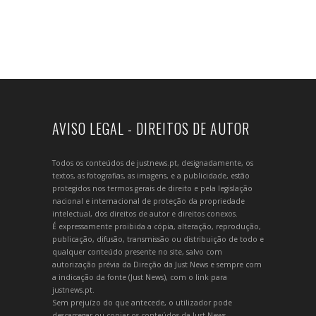
AVISO LEGAL - DIREITOS DE AUTOR
Todos os conteúdos de justnews.pt, designadamente, os
textos, as fotografias, as imagens, e a publicidade, estão
protegidos nos termos gerais de direito e pela legislação
nacional e internacional de proteção da propriedade
intelectual, dos direitos de autor e direitos conexos.
É expressamente proibida a cópia, alteração, reprodução,
publicação, difusão, transmissão ou distribuição de todo e
qualquer conteúdo presente no site, salvo com
autorização prévia da Direção da Just News e sempre com
a indicação da fonte (Just News), com o link para
justnews.pt.
Sem prejuízo do que antecede, o utilizador pode
descarregar ou copiar os conteúdos da Just News