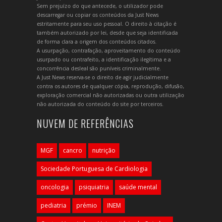
Sem prejuízo do que antecede, o utilizador pode
descarregar ou copiar os conteúdos da Just News
estritamente para seu uso pessoal. O direito à citação é
também autorizado por lei, desde que seja identificada
de forma clara a origem dos conteúdos citados.
A usurpação, contrafação, aproveitamento do conteúdo
usurpado ou contrafeito, a identificação ilegítima e a
concorrência desleal são puníveis criminalmente.
A Just News reserva-se o direito de agir judicialmente
contra os autores de qualquer cópia, reprodução, difusão,
exploração comercial não autorizadas ou outra utilização
não autorizada do conteúdo do site por terceiros.
NUVEM DE REFERÊNCIAS
MGF
cancro
nutrição
Sociedade Portuguesa de Cardiologia
oncologia
psiquiatria
saúde mental
pediatria
prémio
INEM