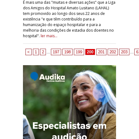
É mais uma das "muitas e diversas ações" que a Liga
dos Amigos do Hospital Amato Lusitano (LAHAL)
tem promovido ao longo dos seus 22 anos de
existência "e que têm contribuído para a
humanização do espaço hospitalar e para a
melhoria das condições de estadia dos doentes no
hospital".
ler mais...
<
1
2
...
197
198
199
200
201
202
203
...
6