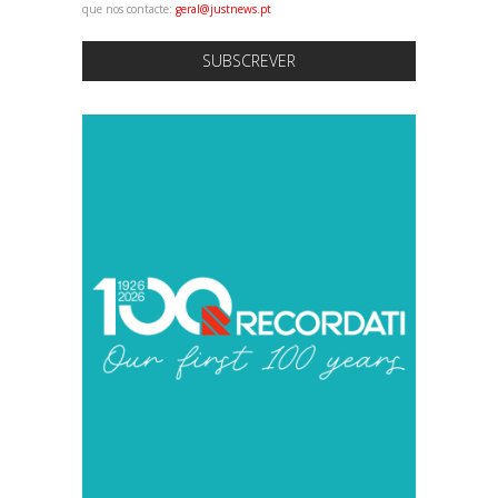
que nos contacte:
geral@justnews.pt
SUBSCREVER