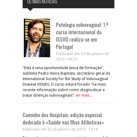
ÚLTIMAS NOTÍCIAS
Patologia vulvovaginal: 1.º
curso internacional da
ISSVD realiza-se em
Portugal
Publicado em 24 de janeiro de
2019 - 09:23
"Esta é uma oportunidade única de formação”,
sublinha Pedro Vieira Baptista, secretário-geral da
International Society for the Study of Vulvovaginal
Disease (ISSVD). O curso estará focado "na mais
recente informação sobre como diagnosticar e
tratar doenças vulvovaginais".
ler mais...
Caminho dos Hospitais: edição especial
dedicada à «Saúde nas Ilhas Atlânticas»
Publicado em 22 de janeiro de 2019 - 15:16