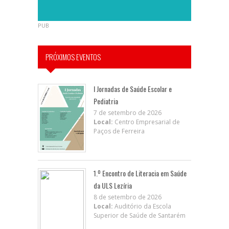
PUB
PRÓXIMOS EVENTOS
I Jornadas de Saúde Escolar e
Pediatria
7 de setembro de 2026
Local:
Centro Empresarial de
Paços de Ferreira
1.º Encontro de Literacia em Saúde
da ULS Lezíria
8 de setembro de 2026
Local:
Auditório da Escola
Superior de Saúde de Santarém