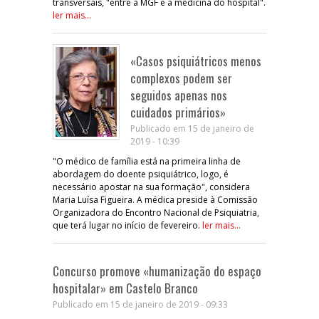
transversais, "entre a MGF e a medicina do hospital".
ler mais...
«Casos psiquiátricos menos
complexos podem ser
seguidos apenas nos
cuidados primários»
Publicado em 15 de janeiro de
2019 - 10:39
"O médico de família está na primeira linha de
abordagem do doente psiquiátrico, logo, é
necessário apostar na sua formação", considera
Maria Luísa Figueira. A médica preside à Comissão
Organizadora do Encontro Nacional de Psiquiatria,
que terá lugar no início de fevereiro.
ler mais...
Concurso promove «humanização do espaço
hospitalar» em Castelo Branco
Publicado em 15 de janeiro de 2019 - 09:33