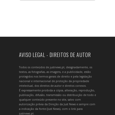
AVISO LEGAL - DIREITOS DE AUTOR
Todos os conteúdos de justnews.pt, designadamente, os
textos, as fotografias, as imagens, e a publicidade, estão
protegidos nos termos gerais de direito e pela legislação
nacional e internacional de proteção da propriedade
intelectual, dos direitos de autor e direitos conexos.
É expressamente proibida a cópia, alteração, reprodução,
publicação, difusão, transmissão ou distribuição de todo e
qualquer conteúdo presente no site, salvo com
autorização prévia da Direção da Just News e sempre com
a indicação da fonte (Just News), com o link para
justnews.pt.