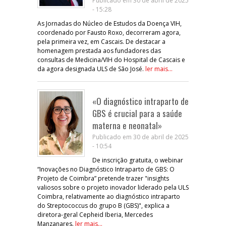
Publicado em 30 de abril de 2025
- 15:28
As Jornadas do Núcleo de Estudos da Doença VIH,
coordenado por Fausto Roxo, decorreram agora,
pela primeira vez, em Cascais. De destacar a
homenagem prestada aos fundadores das
consultas de Medicina/VIH do Hospital de Cascais e
da agora designada ULS de São José.
ler mais...
«O diagnóstico intraparto de
GBS é crucial para a saúde
materna e neonatal»
Publicado em 30 de abril de 2025
- 10:54
De inscrição gratuita, o webinar
“Inovações no Diagnóstico Intraparto de GBS: O
Projeto de Coimbra” pretende trazer "insights
valiosos sobre o projeto inovador liderado pela ULS
Coimbra, relativamente ao diagnóstico intraparto
do Streptococcus do grupo B (GBS)", explica a
diretora-geral Cepheid Iberia, Mercedes
Manzanares.
ler mais...