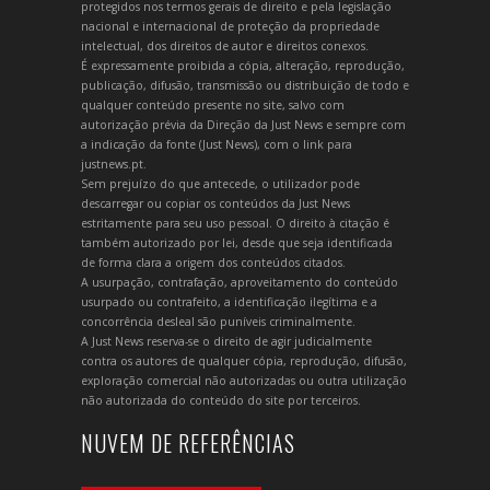
protegidos nos termos gerais de direito e pela legislação
nacional e internacional de proteção da propriedade
intelectual, dos direitos de autor e direitos conexos.
É expressamente proibida a cópia, alteração, reprodução,
publicação, difusão, transmissão ou distribuição de todo e
qualquer conteúdo presente no site, salvo com
autorização prévia da Direção da Just News e sempre com
a indicação da fonte (Just News), com o link para
justnews.pt.
Sem prejuízo do que antecede, o utilizador pode
descarregar ou copiar os conteúdos da Just News
estritamente para seu uso pessoal. O direito à citação é
também autorizado por lei, desde que seja identificada
de forma clara a origem dos conteúdos citados.
A usurpação, contrafação, aproveitamento do conteúdo
usurpado ou contrafeito, a identificação ilegítima e a
concorrência desleal são puníveis criminalmente.
A Just News reserva-se o direito de agir judicialmente
contra os autores de qualquer cópia, reprodução, difusão,
exploração comercial não autorizadas ou outra utilização
não autorizada do conteúdo do site por terceiros.
NUVEM DE REFERÊNCIAS