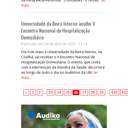
da mesa Mesa-Redonda: “5 Unidades - 6 Temas”.
ler
mais...
Universidade da Beira Interior acolhe V
Encontro Nacional de Hospitalização
Domiciliária
Publicado em 24 de abril de 2025 - 11:18
Dia 9 de maio a Universidade da Beira Interior, na
Covilhã, vai receber o V Encontro Nacional de
Hospitalização Domiciliária. O evento, que conta
com a intervenção da ministra da Saúde, decorrerá
ao longo de todo o dia no Auditório da UBI.
ler
mais...
<
1
2
...
23
24
25
26
27
28
29
...
610
611