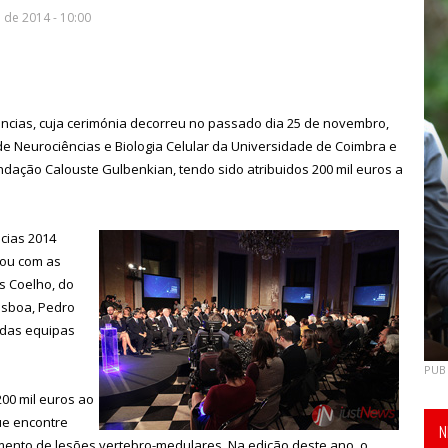
de 2014 - 10:00
ncias, cuja cerimónia decorreu no passado dia 25 de novembro,
 de Neurociências e Biologia Celular da Universidade de Coimbra e
undação Calouste Gulbenkian, tendo sido atribuidos 200 mil euros a
cias 2014
tou com as
s Coelho, do
isboa, Pedro
 das equipas
PUB
200 mil euros ao
que encontre
N
mento de lesões vertebro-medulares. Na edição deste ano, o