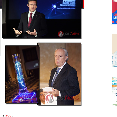
ónia
aqui
.