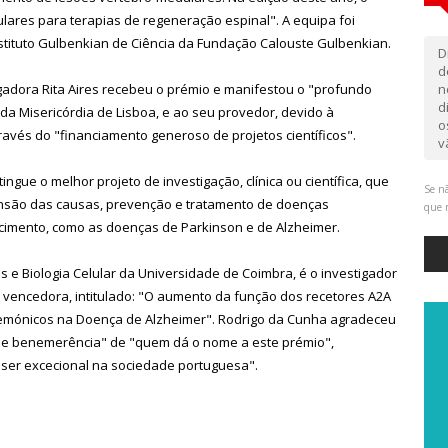
ulares para terapias de regeneração espinal". A equipa foi
nstituto Gulbenkian de Ciência da Fundação Calouste Gulbenkian.
D
d
gadora Rita Aires recebeu o prémio e manifestou o "profundo
n
d
a Misericórdia de Lisboa, e ao seu provedor, devido à
o
ravés do "financiamento generoso de projetos científicos".
v
stingue o melhor projeto de investigação, clínica ou científica, que
Se nã
ensão das causas, prevenção e tratamento de doenças
que 
imento, como as doenças de Parkinson e de Alzheimer.
 e Biologia Celular da Universidade de Coimbra, é o investigador
vencedora, intitulado: "O aumento da função dos recetores A2A
mónicos na Doença de Alzheimer". Rodrigo da Cunha agradeceu
e de benemerência" de "quem dá o nome a este prémio",
 ser excecional na sociedade portuguesa".