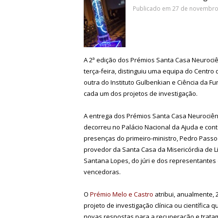
Publicado em 27 de novembro 
A 2ª edição dos Prémios Santa Casa Neurociê
terça-feira, distinguiu uma equipa do Centro
outra do Instituto Gulbenkian e Ciência da F
cada um dos projetos de investigação.
A entrega dos Prémios Santa Casa Neurociên
decorreu no Palácio Nacional da Ajuda e con
presenças do primeiro-ministro, Pedro Passo
provedor da Santa Casa da Misericórdia de L
Santana Lopes, do júri e dos representantes
vencedoras.
O
Prémio Melo e Castro
atribui, anualmente, 
projeto de investigação clínica ou científica 
novas respostas para a recuperação e trata