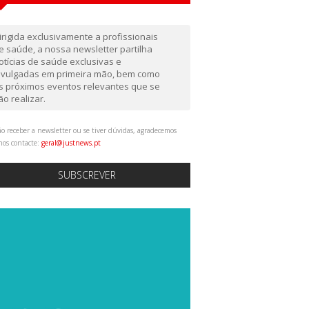
irigida exclusivamente a profissionais
e saúde, a nossa newsletter partilha
otícias de saúde exclusivas e
ivulgadas em primeira mão, bem como
s próximos eventos relevantes que se
ão realizar.
o receber a newsletter ou se tiver dúvidas, agradecemos
nos contacte:
geral@justnews.pt
SUBSCREVER