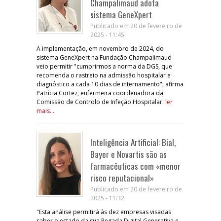
Champalimaud adota
sistema GeneXpert
Publicado em 20 de fevereiro de
2025 - 11:45
A implementação, em novembro de 2024, do
sistema GeneXpert na Fundação Champalimaud
veio permitir "cumprirmos a norma da DGS, que
recomenda o rastreio na admissão hospitalar e
diagnóstico a cada 10 dias de internamento", afirma
Patrícia Cortez, enfermeira coordenadora da
Comissão de Controlo de Infeção Hospitalar.
ler
mais...
Inteligência Artificial: Bial,
Bayer e Novartis são as
farmacêuticas com «menor
risco reputacional»
Publicado em 20 de fevereiro de
2025 - 11:32
"Esta análise permitirá às dez empresas visadas
saber o estado da sua Pegada Digital Generativa e