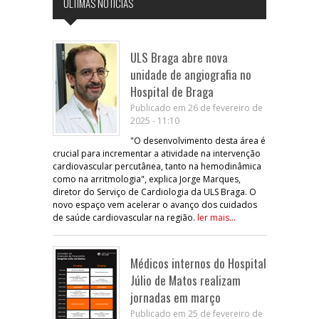
ÚLTIMAS NOTÍCIAS
ULS Braga abre nova
unidade de angiografia no
Hospital de Braga
Publicado em 26 de fevereiro de
2025 - 11:10
"O desenvolvimento desta área é
crucial para incrementar a atividade na intervenção
cardiovascular percutânea, tanto na hemodinâmica
como na arritmologia", explica Jorge Marques,
diretor do Serviço de Cardiologia da ULS Braga. O
novo espaço vem acelerar o avanço dos cuidados
de saúde cardiovascular na região.
ler mais...
Médicos internos do Hospital
Júlio de Matos realizam
jornadas em março
Publicado em 25 de fevereiro de