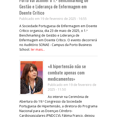
Porto vai acolher o 1.º Benchmarking de
Gestão e Liderança de Enfermagem em
Doente Crítico
Publicado em 19 de fevereiro de 2025 - 16:55
A Sociedade Portuguesa de Enfermagem em Doente
Crítico organiza, dia 23 de maio de 2025, o 1.º
Benchmarking de Gestão e Liderança de
Enfermagem em Doente Crítico. O evento decorrerá
no Auditório SONAE - Campus da Porto Business
School.
ler mais...
«A hipertensão não se
combate apenas com
medicamentos»
Publicado em 19 de fevereiro de
2025 - 11:50
Ao intervir na Cerimónia de
Abertura do 19.º Congresso da Sociedade
Portuguesa de Hipertensão, a diretora do Programa
Nacional para as Doenças Cérebro-
Cardiovasculares (PNDCCV), Fátima Franco, deixou