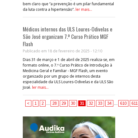
bem claro que “a prevenção é um pilar fundamental
da luta contra a hipertensão”.
ler mais...
Médicos internos das ULS Loures-Odivelas e
São José organizam 7.º Curso Prático MGF
Flash
Publicado em 18 de fevereiro de 2025 - 12:10
Dias 31 de março e 1 de abril de 2025 realiza-se, em
formato online, o 7.º Curso Prático de Introdução à
Medicina Geral e Familiar - MGF Flash, um evento
organizado por um grupo de internos desta
especialidade da ULS Loures-Odivelas e da ULS São
José.
ler mais...
<
1
2
...
28
29
30
31
32
33
34
...
610
611