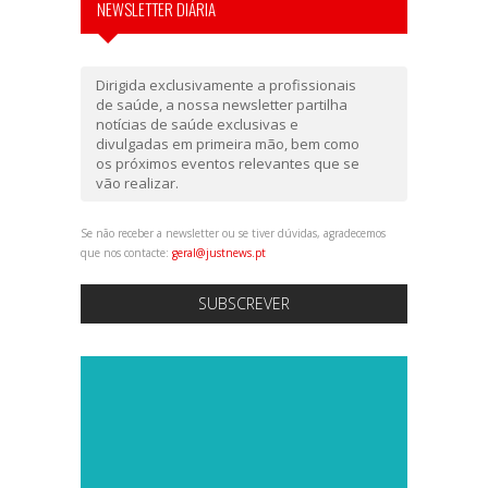
NEWSLETTER DIÁRIA
Dirigida exclusivamente a profissionais
de saúde, a nossa newsletter partilha
notícias de saúde exclusivas e
divulgadas em primeira mão, bem como
os próximos eventos relevantes que se
vão realizar.
Se não receber a newsletter ou se tiver dúvidas, agradecemos
que nos contacte:
geral@justnews.pt
SUBSCREVER