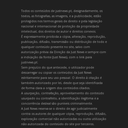
Todos os conteúdos de justnews.pt, designadamente, os
textos, as fotografias, as imagens, e a publicidade, estão
protegidos nos termos gerais de direito e pela legislação
nacional e internacional de proteção da propriedade
intelectual, dos direitos de autor e direitos conexos.
É expressamente proibida a cópia, alteração, reprodução,
publicação, difusão, transmissão ou distribuição de todo e
qualquer conteúdo presente no site, salvo com
autorização prévia da Direção da Just News e sempre com
a indicação da fonte (Just News), com o link para
justnews.pt.
Sem prejuízo do que antecede, o utilizador pode
descarregar ou copiar os conteúdos da Just News
estritamente para seu uso pessoal. O direito à citação é
também autorizado por lei, desde que seja identificada
de forma clara a origem dos conteúdos citados.
A usurpação, contrafação, aproveitamento do conteúdo
usurpado ou contrafeito, a identificação ilegítima e a
concorrência desleal são puníveis criminalmente.
A Just News reserva-se o direito de agir judicialmente
contra os autores de qualquer cópia, reprodução, difusão,
exploração comercial não autorizadas ou outra utilização
não autorizada do conteúdo do site por terceiros.