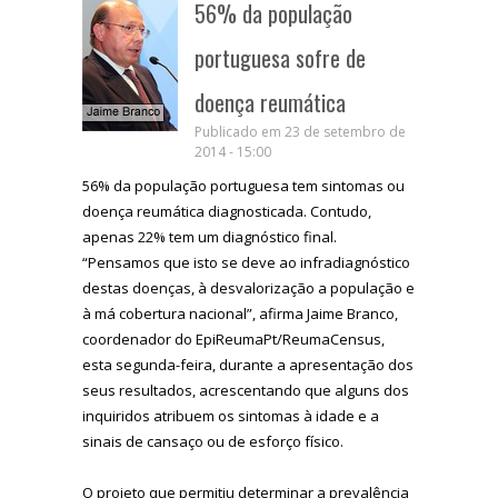
56% da população
portuguesa sofre de
doença reumática
Publicado em 23 de setembro de
2014 - 15:00
56% da população portuguesa tem sintomas ou
doença reumática diagnosticada. Contudo,
apenas 22% tem um diagnóstico final.
“Pensamos que isto se deve ao infradiagnóstico
destas doenças, à desvalorização a população e
à má cobertura nacional”, afirma Jaime Branco,
coordenador do EpiReumaPt/ReumaCensus,
esta segunda-feira, durante a apresentação dos
seus resultados, acrescentando que alguns dos
inquiridos atribuem os sintomas à idade e a
sinais de cansaço ou de esforço físico.
O projeto que permitiu determinar a prevalência