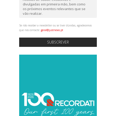
divulgadas em primeira mão, bem como
os próximos eventos relevantes que se
vão realizar.
Se não receber a newsletter ou se tiver dúvidas, agradecemos
que nos contacte:
geral@justnews.pt
SUBSCREVER