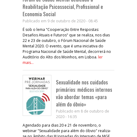
Reabilitação Psicossocial, Profissional e
Economia Social
Publicado em 9 de outubro de 2020 - 08:45
É sob o lema "Cooperação Entre Respostas:
Desafios Atuais e Futuros" que se realiza, nos dias
22 e 23 de outubro, o Fórum Nacional de Saúde
Mental 2020. O evento, que é uma iniciativa do
Programa Nacional de Saúde Mental, decorrerá no
Auditório do Alto dos Moinhos, em Lisboa.
ler
mais...
Sexualidade nos cuidados
primários: médicos internos
vão abordar temas «para
além do óbvio»
Publicado em 8 de outubro de
2020 - 16:35
Agendado para dias 20 e 21 de novembro, o
webinar "Sexualidade para além do óbvio" realiza-
se no âmbito das III Jornadas do Internato de MGF