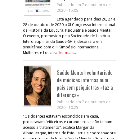
Publicado em 7 de outubro de
2020 - 15:05
Está agendado para dias 26, 27 e
28 de outubro de 2020 o XI Congresso Internacional
de História da Loucura, Psiquiatria e Saúde Mental.
O evento, promovido pela Sociedade de História
Interdisciplinar da Saúde-SHIS, decorrerá em
simultâneo com o III Simpósio Internacional
Mulheres e Loucura.
ler mais...
Saúde Mental: voluntariado
de médicas internas num
país sem psiquiatras «faz a
diferença»
Publicado em 7 de outubro de
2020 - 10:25
"Os doentes estavam escondidos em casa,
procuravam feiticeiros e curandeiros e não tinham
acesso a tratamento", explica Margarida
Albuquerque, interna de Psiquiatria e coordenadora
de um projeto de formação da Mundo a Sorrir, que