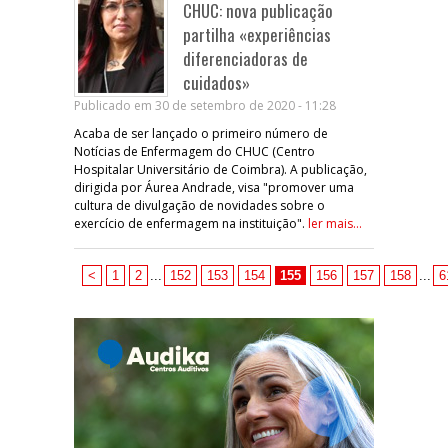
CHUC: nova publicação
partilha «experiências
diferenciadoras de
cuidados»
Publicado em 30 de setembro de 2020 - 11:28
Acaba de ser lançado o primeiro número de
Notícias de Enfermagem do CHUC (Centro
Hospitalar Universitário de Coimbra). A publicação,
dirigida por Áurea Andrade, visa "promover uma
cultura de divulgação de novidades sobre o
exercício de enfermagem na instituição".
ler mais...
<
1
2
...
152
153
154
155
156
157
158
...
6