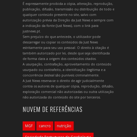
É expressamente proibida a cópia, alteração, reprodução,
publicação, difusão, transmissão ou distribuição de todo e
qualquer conteúdo presente no site, salvo com
autorização prévia da Direção da Just News e sempre com
a indicação da fonte (Just News), com o link para
justnews.pt.
Sem prejuízo do que antecede, o utilizador pode
descarregar ou copiar os conteúdos da Just News
estritamente para seu uso pessoal. O direito à citação é
também autorizado por lei, desde que seja identificada
de forma clara a origem dos conteúdos citados.
A usurpação, contrafação, aproveitamento do conteúdo
usurpado ou contrafeito, a identificação ilegítima e a
concorrência desleal são puníveis criminalmente.
A Just News reserva-se o direito de agir judicialmente
contra os autores de qualquer cópia, reprodução, difusão,
exploração comercial não autorizadas ou outra utilização
não autorizada do conteúdo do site por terceiros.
NUVEM DE REFERÊNCIAS
MGF
cancro
nutrição