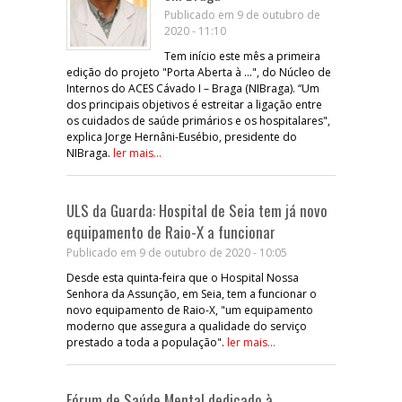
Publicado em 9 de outubro de
2020 - 11:10
Tem início este mês a primeira
edição do projeto "Porta Aberta à …", do Núcleo de
Internos do ACES Cávado I – Braga (NIBraga). “Um
dos principais objetivos é estreitar a ligação entre
os cuidados de saúde primários e os hospitalares",
explica Jorge Hernâni-Eusébio, presidente do
NIBraga.
ler mais...
ULS da Guarda: Hospital de Seia tem já novo
equipamento de Raio-X a funcionar
Publicado em 9 de outubro de 2020 - 10:05
Desde esta quinta-feira que o Hospital Nossa
Senhora da Assunção, em Seia, tem a funcionar o
novo equipamento de Raio-X, "um equipamento
moderno que assegura a qualidade do serviço
prestado a toda a população".
ler mais...
Fórum de Saúde Mental dedicado à