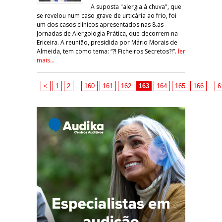
A suposta "alergia à chuva", que
se revelou num caso grave de urticária ao frio, foi
um dos casos clínicos apresentados nas 8.as
Jornadas de Alergologia Prática, que decorrem na
Ericeira. A reunião, presidida por Mário Morais de
Almeida, tem como tema: “?! Ficheiros Secretos?!”.
ler
mais...
<
1
2
...
160
161
162
163
164
165
166
...
6