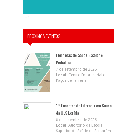
PUB
PRÓXIMOS EVENTOS
I Jornadas de Saúde Escolar e
Pediatria
7 de setembro de 2026
Local:
Centro Empresarial de
Paços de Ferreira
1.º Encontro de Literacia em Saúde
da ULS Lezíria
8 de setembro de 2026
Local:
Auditório da Escola
Superior de Saúde de Santarém