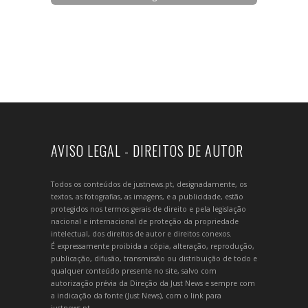
AVISO LEGAL - DIREITOS DE AUTOR
Todos os conteúdos de justnews.pt, designadamente, os
textos, as fotografias, as imagens, e a publicidade, estão
protegidos nos termos gerais de direito e pela legislação
nacional e internacional de proteção da propriedade
intelectual, dos direitos de autor e direitos conexos.
É expressamente proibida a cópia, alteração, reprodução,
publicação, difusão, transmissão ou distribuição de todo e
qualquer conteúdo presente no site, salvo com
autorização prévia da Direção da Just News e sempre com
a indicação da fonte (Just News), com o link para
justnews.pt.