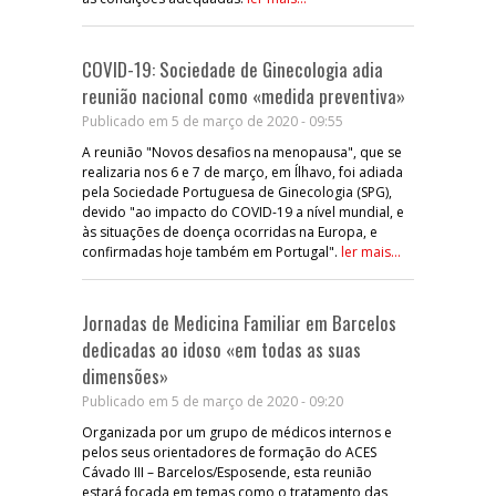
COVID-19: Sociedade de Ginecologia adia
reunião nacional como «medida preventiva»
Publicado em 5 de março de 2020 - 09:55
A reunião "Novos desafios na menopausa", que se
realizaria nos 6 e 7 de março, em Ílhavo, foi adiada
pela Sociedade Portuguesa de Ginecologia (SPG),
devido "ao impacto do COVID-19 a nível mundial, e
às situações de doença ocorridas na Europa, e
confirmadas hoje também em Portugal".
ler mais...
Jornadas de Medicina Familiar em Barcelos
dedicadas ao idoso «em todas as suas
dimensões»
Publicado em 5 de março de 2020 - 09:20
Organizada por um grupo de médicos internos e
pelos seus orientadores de formação do ACES
Cávado III – Barcelos/Esposende, esta reunião
estará focada em temas como o tratamento das