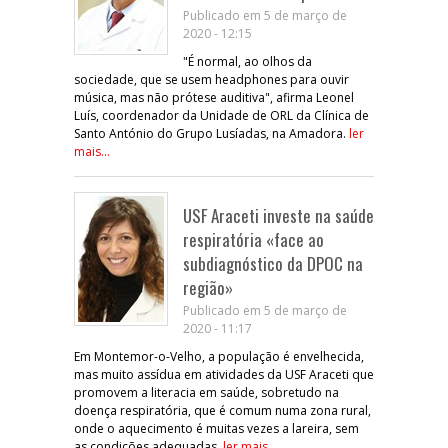
Publicado em 5 de março de
2020 - 12:15
"É normal, ao olhos da
sociedade, que se usem headphones para ouvir
música, mas não prótese auditiva", afirma Leonel
Luís, coordenador da Unidade de ORL da Clínica de
Santo António do Grupo Lusíadas, na Amadora.
ler
mais...
USF Araceti investe na saúde
respiratória «face ao
subdiagnóstico da DPOC na
região»
Publicado em 5 de março de
2020 - 11:17
Em Montemor-o-Velho, a população é envelhecida,
mas muito assídua em atividades da USF Araceti que
promovem a literacia em saúde, sobretudo na
doença respiratória, que é comum numa zona rural,
onde o aquecimento é muitas vezes a lareira, sem
as condições adequadas.
ler mais...