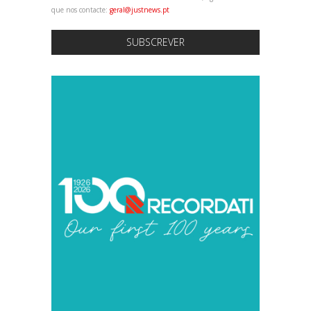
que nos contacte:
geral@justnews.pt
SUBSCREVER