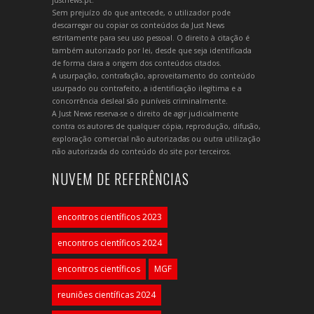
Sem prejuízo do que antecede, o utilizador pode
descarregar ou copiar os conteúdos da Just News
estritamente para seu uso pessoal. O direito à citação é
também autorizado por lei, desde que seja identificada
de forma clara a origem dos conteúdos citados.
A usurpação, contrafação, aproveitamento do conteúdo
usurpado ou contrafeito, a identificação ilegítima e a
concorrência desleal são puníveis criminalmente.
A Just News reserva-se o direito de agir judicialmente
contra os autores de qualquer cópia, reprodução, difusão,
exploração comercial não autorizadas ou outra utilização
não autorizada do conteúdo do site por terceiros.
NUVEM DE REFERÊNCIAS
encontros científicos 2023
encontros científicos 2024
encontros científicos
MGF
reuniões científicas 2024