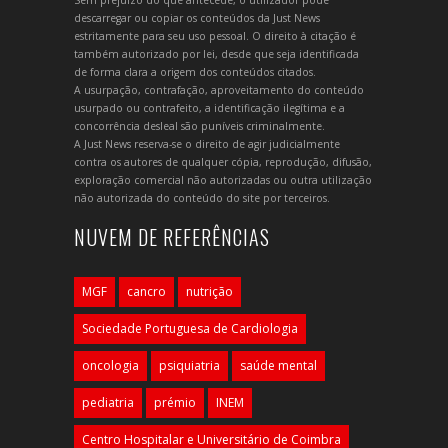
descarregar ou copiar os conteúdos da Just News
estritamente para seu uso pessoal. O direito à citação é
também autorizado por lei, desde que seja identificada
de forma clara a origem dos conteúdos citados.
A usurpação, contrafação, aproveitamento do conteúdo
usurpado ou contrafeito, a identificação ilegítima e a
concorrência desleal são puníveis criminalmente.
A Just News reserva-se o direito de agir judicialmente
contra os autores de qualquer cópia, reprodução, difusão,
exploração comercial não autorizadas ou outra utilização
não autorizada do conteúdo do site por terceiros.
NUVEM DE REFERÊNCIAS
MGF
cancro
nutrição
Sociedade Portuguesa de Cardiologia
oncologia
psiquiatria
saúde mental
pediatria
prémio
INEM
Centro Hospitalar e Universitário de Coimbra