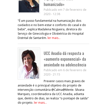
humanizado»
Publicado em 7 de fevereiro de
2020 - 12:38
"É um passo fundamental na humanização dos
cuidados e no bem-estar e conforto do casal e do
bebé", explica Madalena Nogueira, diretora do
Serviço de Ginecologia e Obstetrícia do Hospital
Distrital de Santarém.
ler mais...
UCC Anadia dá resposta a
«aumento exponencial» da
ansiedade na adolescência
Publicado em 6 de fevereiro de
2020 - 21:15
Prevenir casos mais graves de
ansiedade é o principal objetivo do projeto de
intervenção comunitária @Calma@Mente. Silvana
Marques, coordenadora da UCC Anadia, adianta
que, dentro de dias, se realiza "o pontapé de saída"
do projeto.
ler mais...