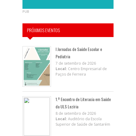
PUB
PRÓXIMOS EVENTOS
I Jornadas de Saúde Escolar e
Pediatria
7 de setembro de 2026
Local:
Centro Empresarial de
Paços de Ferreira
1.º Encontro de Literacia em Saúde
da ULS Lezíria
8 de setembro de 2026
Local:
Auditório da Escola
Superior de Saúde de Santarém