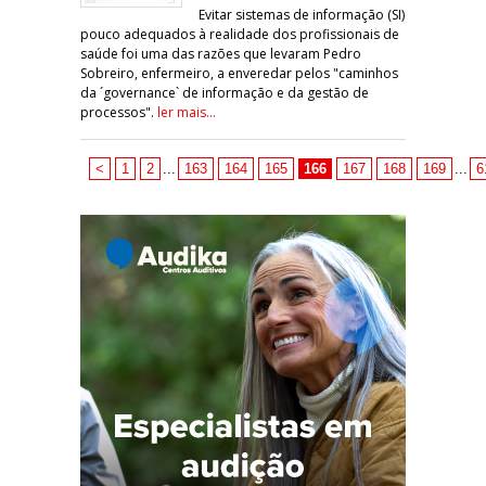
Evitar sistemas de informação (SI)
pouco adequados à realidade dos profissionais de
saúde foi uma das razões que levaram Pedro
Sobreiro, enfermeiro, a enveredar pelos "caminhos
da ´governance` de informação e da gestão de
processos".
ler mais...
<
1
2
...
163
164
165
166
167
168
169
...
6