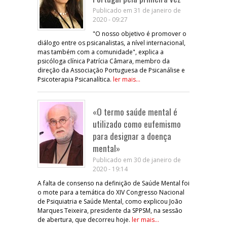
Publicado em 31 de janeiro de
2020 - 09:27
"O nosso objetivo é promover o
diálogo entre os psicanalistas, a nível internacional,
mas também com a comunidade", explica a
psicóloga clínica Patrícia Câmara, membro da
direção da Associação Portuguesa de Psicanálise e
Psicoterapia Psicanalítica.
ler mais...
«O termo saúde mental é
utilizado como eufemismo
para designar a doença
mental»
Publicado em 30 de janeiro de
2020 - 19:14
A falta de consenso na definição de Saúde Mental foi
o mote para a temática do XIV Congresso Nacional
de Psiquiatria e Saúde Mental, como explicou João
Marques Teixeira, presidente da SPPSM, na sessão
de abertura, que decorreu hoje.
ler mais...