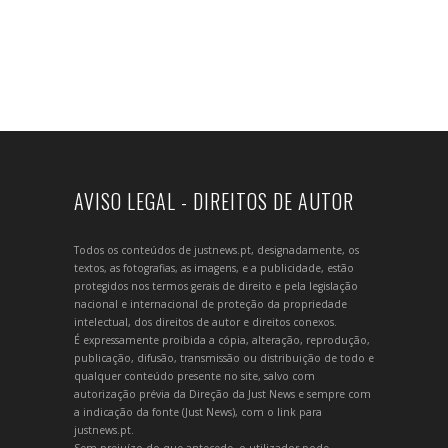
AVISO LEGAL - DIREITOS DE AUTOR
Todos os conteúdos de justnews.pt, designadamente, os
textos, as fotografias, as imagens, e a publicidade, estão
protegidos nos termos gerais de direito e pela legislação
nacional e internacional de proteção da propriedade
intelectual, dos direitos de autor e direitos conexos.
É expressamente proibida a cópia, alteração, reprodução,
publicação, difusão, transmissão ou distribuição de todo e
qualquer conteúdo presente no site, salvo com
autorização prévia da Direção da Just News e sempre com
a indicação da fonte (Just News), com o link para
justnews.pt.
Sem prejuízo do que antecede, o utilizador pode