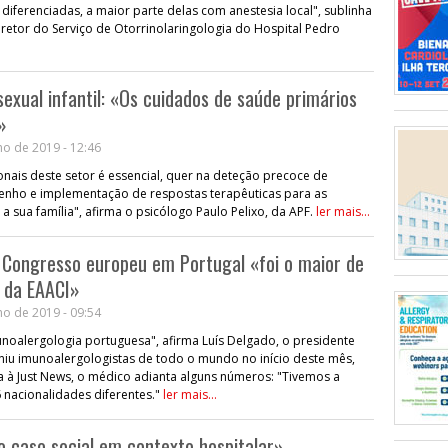
diferenciadas, a maior parte delas com anestesia local", sublinha
diretor do Serviço de Otorrinolaringologia do Hospital Pedro
sexual infantil: «Os cuidados de saúde primários
»
o de 2019 - 12:46
onais deste setor é essencial, quer na deteção precoce de
enho e implementação de respostas terapêuticas para as
 a sua família", afirma o psicólogo Paulo Pelixo, da APF.
ler mais...
 Congresso europeu em Portugal «foi o maior de
 da EAACI»
o de 2019 - 09:54
unoalergologia portuguesa", afirma Luís Delgado, o presidente
niu imunoalergologistas de todo o mundo no início deste mês,
a à Just News, o médico adianta alguns números: "Tivemos a
 nacionalidades diferentes."
ler mais...
o caso social em contexto hospitalar»