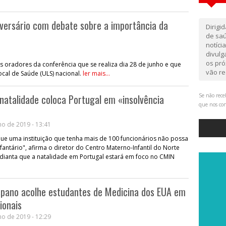
versário com debate sobre a importância da
Dirigi
de saú
notíci
divul
os pró
 oradores da conferência que se realiza dia 28 de junho e que
vão re
cal de Saúde (ULS) nacional.
ler mais...
natalidade coloca Portugal em «insolvência
Se não rece
que nos co
o de 2019 - 13:41
e uma instituição que tenha mais de 100 funcionários não possa
fantário", afirma o diretor do Centro Materno-Infantil do Norte
adianta que a natalidade em Portugal estará em foco no CMIN
spano acolhe estudantes de Medicina dos EUA em
ionais
o de 2019 - 12:29