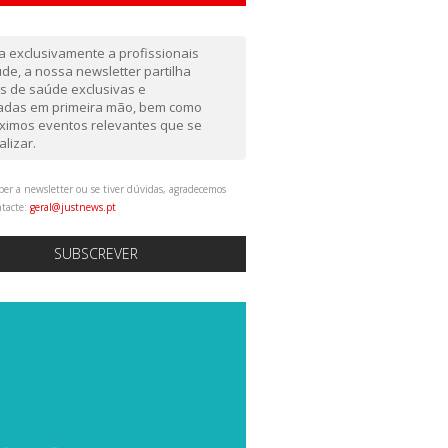
da exclusivamente a profissionais
de, a nossa newsletter partilha
as de saúde exclusivas e
gadas em primeira mão, bem como
ximos eventos relevantes que se
alizar.
ber a newsletter ou se tiver dúvidas, agradecemos
ntacte:
geral@justnews.pt
SUBSCREVER