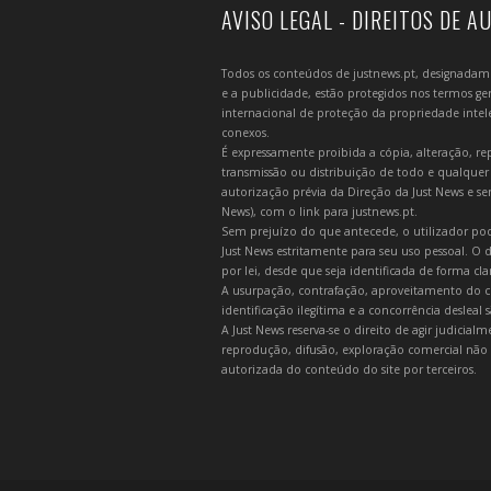
AVISO LEGAL - DIREITOS DE A
Todos os conteúdos de justnews.pt, designadament
e a publicidade, estão protegidos nos termos gera
internacional de proteção da propriedade intelec
conexos.
É expressamente proibida a cópia, alteração, re
transmissão ou distribuição de todo e qualquer
autorização prévia da Direção da Just News e se
News), com o link para justnews.pt.
Sem prejuízo do que antecede, o utilizador pod
Just News estritamente para seu uso pessoal. O
por lei, desde que seja identificada de forma cl
A usurpação, contrafação, aproveitamento do c
identificação ilegítima e a concorrência desleal
A Just News reserva-se o direito de agir judicia
reprodução, difusão, exploração comercial não 
autorizada do conteúdo do site por terceiros.