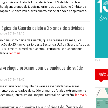
ringologia da Unidade Local de Saúde (ULS) de Matosinhos
nho alguns alunos de Medicina oriundos dos EUA, no âmbito de
ção que envolveu outras quatro especialidades hospitalares.
ógica da Guarda celebra 25 anos de atividade
o de 2019 - 12:10
ologia Oncológica da Guarda, que se realiza este mês, fica
ão do 25.º aniversário deste Sector da ULS da Guarda. As boas
Luís Ferreira, o médico que criou, estruturou e que continua
lência.
ler mais...
PUB
a «relação próxima com os cuidados de saúde
PRÓXI
o de 2019 - 18:45
ma intervenção conjunta de várias especialidades e áreas
mento dos cuidados de saúde primários "é algo extremamente
usto Roxo, internista do Hospital Distrital de Santarém.
ler mais...
inventar o conceito (e a prática) do Centro de