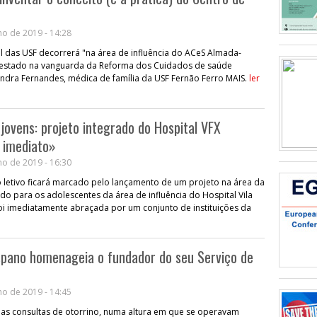
o de 2019 - 14:28
l das USF decorrerá "na área de influência do ACeS Almada-
 estado na vanguarda da Reforma dos Cuidados de saúde
andra Fernandes, médica de família da USF Fernão Ferro MAIS.
ler
jovens: projeto integrado do Hospital VFX
 imediato»
o de 2019 - 16:30
 letivo ficará marcado pelo lançamento de um projeto na área da
o para os adolescentes da área de influência do Hospital Vila
 foi imediatamente abraçada por um conjunto de instituições da
spano homenageia o fundador do seu Serviço de
o de 2019 - 14:45
 as consultas de otorrino, numa altura em que se operavam