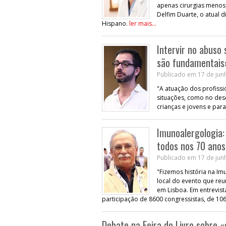
apenas cirurgias menos 
Delfim Duarte, o atual 
Hispano.
ler mais...
Intervir no abuso 
são fundamentais
Publicado em 17 de junh
"A atuação dos profissi
situações, como no des
crianças e jovens e para
Imunoalergologia:
todos nos 70 anos
Publicado em 17 de junh
"Fizemos história na Im
local do evento que reu
em Lisboa. Em entrevist
participação de 8600 congressistas, de 106
Debate na Feira do Livro sobre «