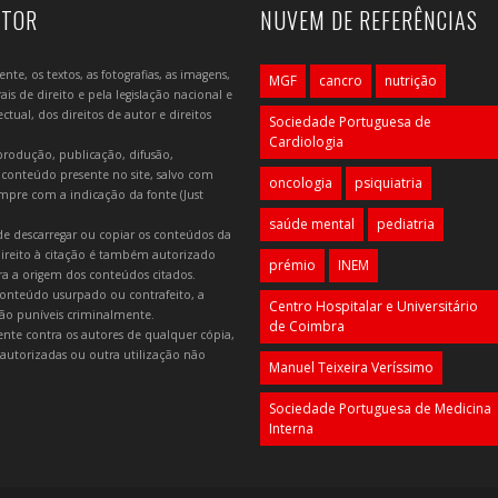
UTOR
NUVEM DE REFERÊNCIAS
e, os textos, as fotografias, as imagens,
MGF
cancro
nutrição
is de direito e pela legislação nacional e
tual, dos direitos de autor e direitos
Sociedade Portuguesa de
Cardiologia
produção, publicação, difusão,
 conteúdo presente no site, salvo com
oncologia
psiquiatria
mpre com a indicação da fonte (Just
saúde mental
pediatria
e descarregar ou copiar os conteúdos da
 direito à citação é também autorizado
prémio
INEM
ara a origem dos conteúdos citados.
onteúdo usurpado ou contrafeito, a
Centro Hospitalar e Universitário
 são puníveis criminalmente.
de Coimbra
lmente contra os autores de qualquer cópia,
autorizadas ou outra utilização não
Manuel Teixeira Veríssimo
Sociedade Portuguesa de Medicina
Interna