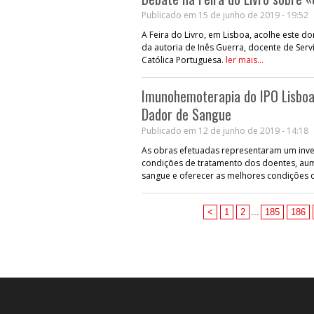
Publicado em 15 de junho de 2019 - 19:52
A Feira do Livro, em Lisboa, acolhe este d
da autoria de Inês Guerra, docente de Ser
Católica Portuguesa.
ler mais...
Imunohemoterapia do IPO Lisboa 
Dador de Sangue
Publicado em 12 de junho de 2019 - 14:18
As obras efetuadas representaram um inves
condições de tratamento dos doentes, aum
sangue e oferecer as melhores condições d
<
1
2
...
185
186