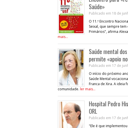
Saúde»
Publicado em 18 de junh
O 11.º Encontro Naciona
Seixal, que sempre tem
Primários", afirma Alex
mais...
Saúde mental dos 
permite «apoio no
Publicado em 17 de junh
O início do próximo ano
Saúde Mental vocacionad
Franca de Xira. A ideia
comunidade.
ler mais...
Hospital Pedro Hi
ORL
Publicado em 17 de junh
"Ele é que implementou