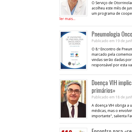
O Serviço de Otorrinola
acolheu este mês de ju
um programa de coopera
ler mais...
Pneumologia Oncol
Publicado em 19 de junh
O 8.º Encontro de Pneum
marcado pela comemoraç
vindas serão dadas por 
responsável por esta va
Doença VIH implic
primários»
Publicado em 18 de junh
A doença VIH obriga a u
médicas, mas o envolvi
importante", salienta Fa
Encontro para «re