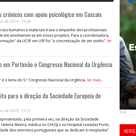
 crónicos com apoio psicológico em Cascais
o de 2019 - 15:09
ursos humanos e materiais trava o empenho dos profissionais
e em envolverem-se em novos projetos. Para a coordenadora,
sformação" da UCSP em USF foi "a concretização de um sonho".
ler
no em Portimão o Congresso Nacional da Urgência
" é o lema do 5.º Congresso Nacional da Urgência.
ler mais...
eita para a direção da Sociedade Europeia de
o de 2019 - 15:15
PUB
representado, pela primeira vez, na direção da Sociedade
. Helena Silveira, médica no CHUSJ e no Hospital Lusíadas Porto,
dade dos otorrinos portugueses que se dedicam à rinoplastia".
NEWSLE