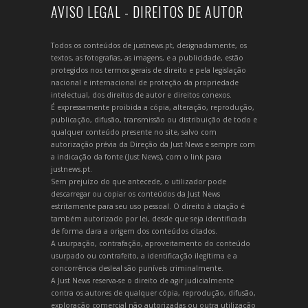
AVISO LEGAL - DIREITOS DE AUTOR
Todos os conteúdos de justnews.pt, designadamente, os
textos, as fotografias, as imagens, e a publicidade, estão
protegidos nos termos gerais de direito e pela legislação
nacional e internacional de proteção da propriedade
intelectual, dos direitos de autor e direitos conexos.
É expressamente proibida a cópia, alteração, reprodução,
publicação, difusão, transmissão ou distribuição de todo e
qualquer conteúdo presente no site, salvo com
autorização prévia da Direção da Just News e sempre com
a indicação da fonte (Just News), com o link para
justnews.pt.
Sem prejuízo do que antecede, o utilizador pode
descarregar ou copiar os conteúdos da Just News
estritamente para seu uso pessoal. O direito à citação é
também autorizado por lei, desde que seja identificada
de forma clara a origem dos conteúdos citados.
A usurpação, contrafação, aproveitamento do conteúdo
usurpado ou contrafeito, a identificação ilegítima e a
concorrência desleal são puníveis criminalmente.
A Just News reserva-se o direito de agir judicialmente
contra os autores de qualquer cópia, reprodução, difusão,
exploração comercial não autorizadas ou outra utilização