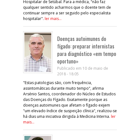
Hospitalar de Setúbal. Para a médica, "não faz
qualquer sentido acharmos que o doente tem de
continuar sempre a ser seguido pelo especialista
hospitalar".
ler mais...
Doenças autoimunes do
fígado: preparar internistas
para diagnóstico «em tempo
oportuno»
Publicado em 10 de maio de
2018 - 18:05
"Estas patologias são, com frequência,
assintomáticas durante muito tempo", afirma
Arsénio Santos, coordenador do Núcleo de Estudos
das Doenças do Fígado. Exatamente porque as
doenças autoimunes que afetam o fígado exijem
"um elevado índice de suspeição clínica", realizou-se
há dias uma iniciativa dirigida à Medicina Interna.
ler
mais...