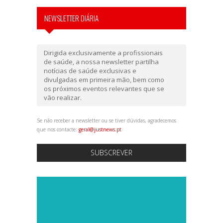
NEWSLETTER DIÁRIA
Dirigida exclusivamente a profissionais
de saúde, a nossa newsletter partilha
notícias de saúde exclusivas e
divulgadas em primeira mão, bem como
os próximos eventos relevantes que se
vão realizar.
Se não receber a newsletter ou se tiver dúvidas, agradecemos
que nos contacte:
geral@justnews.pt
SUBSCREVER