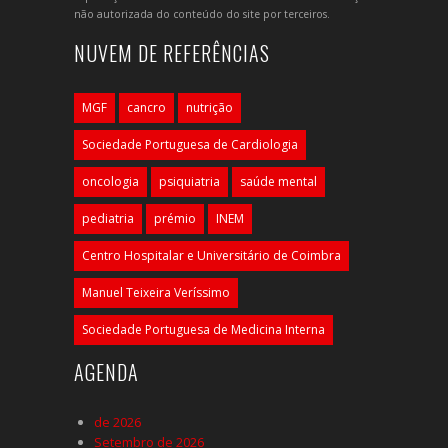
não autorizada do conteúdo do site por terceiros.
NUVEM DE REFERÊNCIAS
MGF
cancro
nutrição
Sociedade Portuguesa de Cardiologia
oncologia
psiquiatria
saúde mental
pediatria
prémio
INEM
Centro Hospitalar e Universitário de Coimbra
Manuel Teixeira Veríssimo
Sociedade Portuguesa de Medicina Interna
AGENDA
de 2026
Setembro de 2026