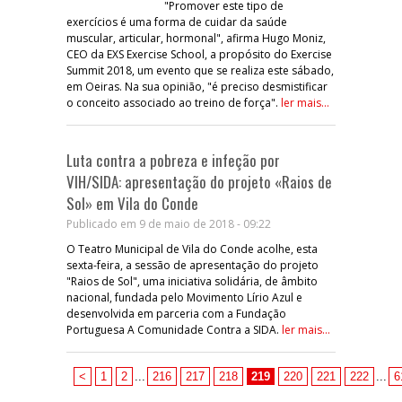
"Promover este tipo de
exercícios é uma forma de cuidar da saúde
muscular, articular, hormonal", afirma Hugo Moniz,
CEO da EXS Exercise School, a propósito do Exercise
Summit 2018, um evento que se realiza este sábado,
em Oeiras. Na sua opinião, "é preciso desmistificar
o conceito associado ao treino de força".
ler mais...
Luta contra a pobreza e infeção por
VIH/SIDA: apresentação do projeto «Raios de
Sol» em Vila do Conde
Publicado em 9 de maio de 2018 - 09:22
O Teatro Municipal de Vila do Conde acolhe, esta
sexta-feira, a sessão de apresentação do projeto
"Raios de Sol", uma iniciativa solidária, de âmbito
nacional, fundada pelo Movimento Lírio Azul e
desenvolvida em parceria com a Fundação
Portuguesa A Comunidade Contra a SIDA.
ler mais...
<
1
2
...
216
217
218
219
220
221
222
...
6