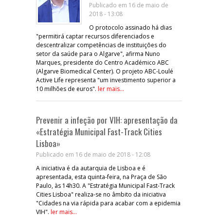
Publicado em 16 de maio de
2018 - 13:08
O protocolo assinado há dias
"permitirá captar recursos diferenciados e
descentralizar competências de instituições do
setor da saúde para o Algarve", afirma Nuno
Marques, presidente do Centro Académico ABC
(Algarve Biomedical Center). O projeto ABC-Loulé
Active Life representa "um investimento superior a
10 milhões de euros".
ler mais...
Prevenir a infeção por VIH: apresentação da
«Estratégia Municipal Fast-Track Cities
Lisboa»
Publicado em 16 de maio de 2018 - 12:08
A iniciativa é da autarquia de Lisboa e é
apresentada, esta quinta-feira, na Praça de São
Paulo, às 14h30. A "Estratégia Municipal Fast-Track
Cities Lisboa" realiza-se no âmbito da iniciativa
"Cidades na via rápida para acabar com a epidemia
VIH".
ler mais...