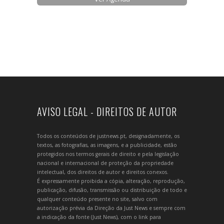
AVISO LEGAL - DIREITOS DE AUTOR
Todos os conteúdos de justnews.pt, designadamente, os
textos, as fotografias, as imagens, e a publicidade, estão
protegidos nos termos gerais de direito e pela legislação
nacional e internacional de proteção da propriedade
intelectual, dos direitos de autor e direitos conexos.
É expressamente proibida a cópia, alteração, reprodução,
publicação, difusão, transmissão ou distribuição de todo e
qualquer conteúdo presente no site, salvo com
autorização prévia da Direção da Just News e sempre com
a indicação da fonte (Just News), com o link para