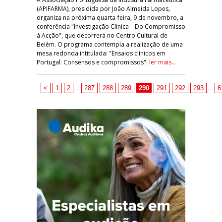
(APIFARMA), presidida por João Almeida Lopes,
organiza na próxima quarta-feira, 9 de novembro, a
conferência "Investigação Clínica – Do Compromisso
à Acção", que decorrerá no Centro Cultural de
Belém. O programa contempla a realização de uma
mesa redonda intitulada: "Ensaios clínicos em
Portugal: Consensos e compromissos".
ler mais...
<
1
2
...
287
288
289
290
291
292
293
...
6