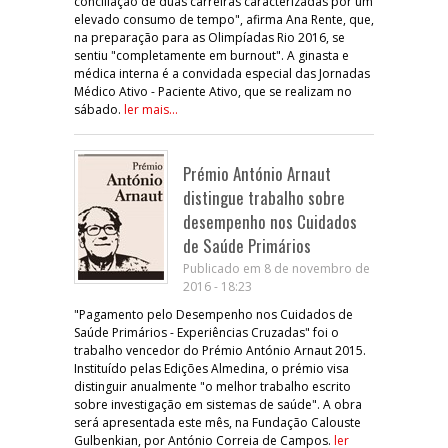
conciliação de duas carreiras caracterizadas por um
elevado consumo de tempo", afirma Ana Rente, que,
na preparação para as Olimpíadas Rio 2016, se
sentiu "completamente em burnout". A ginasta e
médica interna é a convidada especial das Jornadas
Médico Ativo - Paciente Ativo, que se realizam no
sábado.
ler mais...
Prémio António Arnaut
distingue trabalho sobre
desempenho nos Cuidados
de Saúde Primários
Publicado em 8 de novembro de
2016 - 18:23
"Pagamento pelo Desempenho nos Cuidados de
Saúde Primários - Experiências Cruzadas" foi o
trabalho vencedor do Prémio António Arnaut 2015.
Instituído pelas Edições Almedina, o prémio visa
distinguir anualmente "o melhor trabalho escrito
sobre investigação em sistemas de saúde". A obra
será apresentada este mês, na Fundação Calouste
Gulbenkian, por António Correia de Campos.
ler