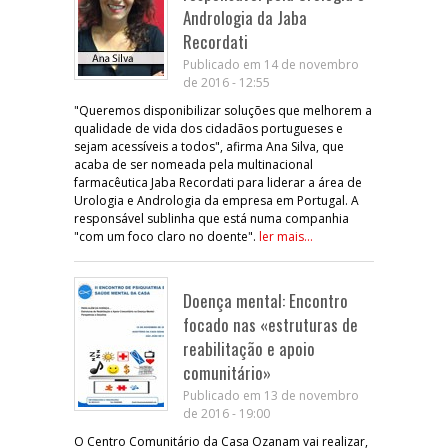
Andrologia da Jaba
Recordati
Publicado em 14 de novembro
de 2016 - 12:55
"Queremos disponibilizar soluções que melhorem a
qualidade de vida dos cidadãos portugueses e
sejam acessíveis a todos", afirma Ana Silva, que
acaba de ser nomeada pela multinacional
farmacêutica Jaba Recordati para liderar a área de
Urologia e Andrologia da empresa em Portugal. A
responsável sublinha que está numa companhia
"com um foco claro no doente".
ler mais...
Doença mental: Encontro
focado nas «estruturas de
reabilitação e apoio
comunitário»
Publicado em 13 de novembro
de 2016 - 19:00
O Centro Comunitário da Casa Ozanam vai realizar,