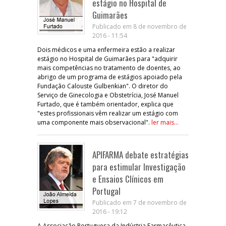
estágio no Hospital de
Guimarães
Publicado em 8 de novembro de
2016 - 11:54
Dois médicos e uma enfermeira estão a realizar
estágio no Hospital de Guimarães para "adquirir
mais competências no tratamento de doentes, ao
abrigo de um programa de estágios apoiado pela
Fundação Calouste Gulbenkian". O diretor do
Serviço de Ginecologia e Obstetrícia, José Manuel
Furtado, que é também orientador, explica que
"estes profissionais vêm realizar um estágio com
uma componente mais observacional".
ler mais...
APIFARMA debate estratégias
para estimular Investigação
e Ensaios Clínicos em
Portugal
Publicado em 7 de novembro de
2016 - 19:12
A Associação Portuguesa da Indústria Farmacêutica