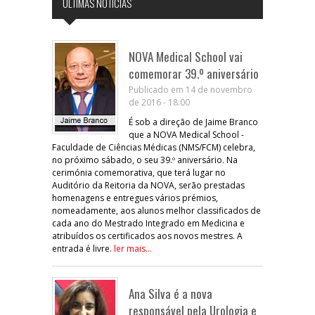
ÚLTIMAS NOTÍCIAS
NOVA Medical School vai
comemorar 39.º aniversário
Publicado em 14 de novembro
de 2016 - 18:00
É sob a direção de Jaime Branco
que a NOVA Medical School -
Faculdade de Ciências Médicas (NMS/FCM) celebra,
no próximo sábado, o seu 39.º aniversário. Na
cerimónia comemorativa, que terá lugar no
Auditório da Reitoria da NOVA, serão prestadas
homenagens e entregues vários prémios,
nomeadamente, aos alunos melhor classificados de
cada ano do Mestrado Integrado em Medicina e
atribuídos os certificados aos novos mestres. A
entrada é livre.
ler mais...
Ana Silva é a nova
responsável pela Urologia e