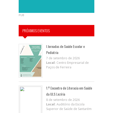
PUB
PRÓXIMOS EVENTOS
I Jornadas de Saúde Escolar e
Pediatria
7 de setembro de 2026
Local:
Centro Empresarial de
Paços de Ferreira
1.º Encontro de Literacia em Saúde
da ULS Lezíria
8 de setembro de 2026
Local:
Auditório da Escola
Superior de Saúde de Santarém