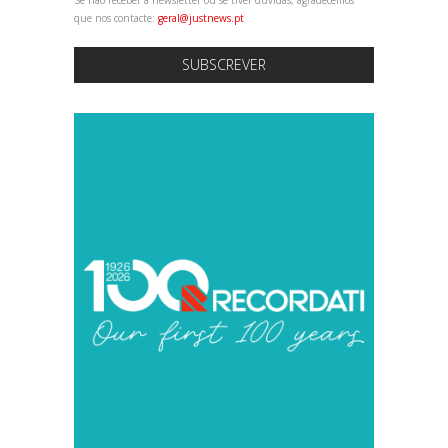
que nos contacte:
geral@justnews.pt
SUBSCREVER