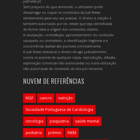
justnews.pt.
Sem prejuízo do que antecede, o utilizador pode
descarregar ou copiar os conteúdos da Just News
estritamente para seu uso pessoal. O direito à citação é
também autorizado por lei, desde que seja identificada
de forma clara a origem dos conteúdos citados.
A usurpação, contrafação, aproveitamento do conteúdo
usurpado ou contrafeito, a identificação ilegítima e a
concorrência desleal são puníveis criminalmente.
A Just News reserva-se o direito de agir judicialmente
contra os autores de qualquer cópia, reprodução, difusão,
exploração comercial não autorizadas ou outra utilização
não autorizada do conteúdo do site por terceiros.
NUVEM DE REFERÊNCIAS
MGF
cancro
nutrição
Sociedade Portuguesa de Cardiologia
oncologia
psiquiatria
saúde mental
pediatria
prémio
INEM