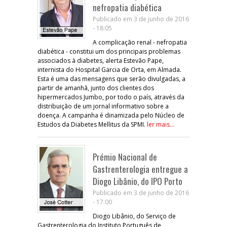
nefropatia diabética
Publicado em 3 de junho de 2016
- 18:05
A complicação renal - nefropatia
diabética - constitui um dos principais problemas
associados à diabetes, alerta Estevão Pape,
internista do Hospital Garcia de Orta, em Almada.
Esta é uma das mensagens que serão divulgadas, a
partir de amanhã, junto dos clientes dos
hipermercados Jumbo, por todo o país, através da
distribuição de um jornal informativo sobre a
doença. A campanha é dinamizada pelo Núcleo de
Estudos da Diabetes Mellitus da SPMI.
ler mais...
Prémio Nacional de
Gastrenterologia entregue a
Diogo Libânio, do IPO Porto
Publicado em 3 de junho de 2016
- 17:00
Diogo Libânio, do Serviço de
Gastrenterologia do Instituto Português de