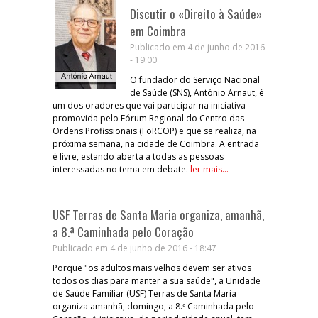
Discutir o «Direito à Saúde»
em Coimbra
Publicado em 4 de junho de 2016
- 19:00
O fundador do Serviço Nacional
de Saúde (SNS), António Arnaut, é
um dos oradores que vai participar na iniciativa
promovida pelo Fórum Regional do Centro das
Ordens Profissionais (FoRCOP) e que se realiza, na
próxima semana, na cidade de Coimbra. A entrada
é livre, estando aberta a todas as pessoas
interessadas no tema em debate.
ler mais...
USF Terras de Santa Maria organiza, amanhã,
a 8.ª Caminhada pelo Coração
Publicado em 4 de junho de 2016 - 18:47
Porque "os adultos mais velhos devem ser ativos
todos os dias para manter a sua saúde", a Unidade
de Saúde Familiar (USF) Terras de Santa Maria
organiza amanhã, domingo, a 8.ª Caminhada pelo