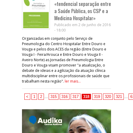
«tendencial separação entre
a Saúde Pública, os CSP e a
Medicina Hospitalar»
Publicado em 2 de junho de 2016
- 18:00
Organizadas em conjunto pelo Serviço de
Pneumologia do Centro Hospitalar Entre Douro e
Vouga e pelos dois ACES da região (Entre Douro e
Vouga I - Feira/Arouca e Entre Douro e Vouga II -
Aveiro Norte) as Jornadas de Pneumologia Entre
Douro e Vouga visam promover "a atualização, o
debate de ideias e a agilização da atuação clínica
multidisciplinar entre os profissionais de saúde que
trabalham nesta região".
ler mais...
<
1
2
...
315
316
317
318
319
320
321
...
6