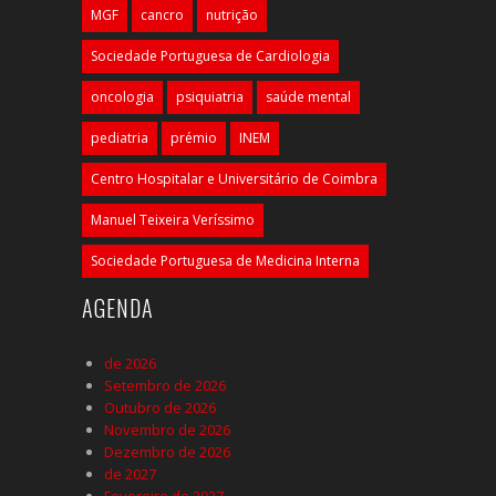
MGF
cancro
nutrição
Sociedade Portuguesa de Cardiologia
oncologia
psiquiatria
saúde mental
pediatria
prémio
INEM
Centro Hospitalar e Universitário de Coimbra
Manuel Teixeira Veríssimo
Sociedade Portuguesa de Medicina Interna
AGENDA
de 2026
Setembro de 2026
Outubro de 2026
Novembro de 2026
Dezembro de 2026
de 2027
Fevereiro de 2027