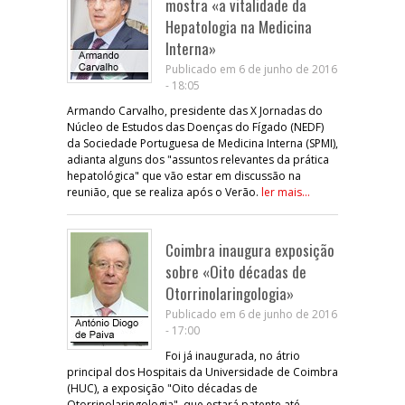
mostra «a vitalidade da
Hepatologia na Medicina
Interna»
Publicado em 6 de junho de 2016
- 18:05
Armando Carvalho, presidente das X Jornadas do
Núcleo de Estudos das Doenças do Fígado (NEDF)
da Sociedade Portuguesa de Medicina Interna (SPMI),
adianta alguns dos "assuntos relevantes da prática
hepatológica" que vão estar em discussão na
reunião, que se realiza após o Verão.
ler mais...
Coimbra inaugura exposição
sobre «Oito décadas de
Otorrinolaringologia»
Publicado em 6 de junho de 2016
- 17:00
Foi já inaugurada, no átrio
principal dos Hospitais da Universidade de Coimbra
(HUC), a exposição "Oito décadas de
Otorrinolaringologia", que estará patente até