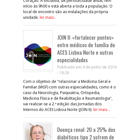
Coração. A iniciativa, de periodicidade anual, tem
início às 9h00 e está aberta a toda a população. O
local de encontro são as instalações da própria
unidade.
ler mais...
JOIN II: «fortalecer pontes»
entre médicos de família do
ACES Lisboa Norte e outras
especialidades
Publicado em 4 de junho de 2016
- 18:26
Com o objetivo de "relacionar a Medicina Geral e
Familiar (MGF) com outras especialidades, como é o
caso da Neurologia, Psiquiatria, Ortopedia,
Medicina Física e de Reabilitação e Reumatologia",
vai realizar-se a 2.ª edição das Jornadas dos
Internos do ACES Lisboa Norte (JOIN II).
ler mais...
Doença renal: 20 a 25% dos
diabéticos tipo 2 sofrem de