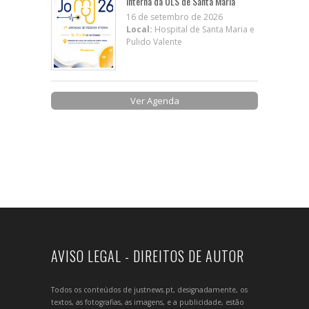
Interna da ULS de Santa Maria
16 de setembro de 2026
Local:
Hospital de Santa Maria e
Pulido Valente
Ver Agenda
AVISO LEGAL - DIREITOS DE AUTOR
Todos os conteúdos de justnews.pt, designadamente, os
textos, as fotografias, as imagens, e a publicidade, estão