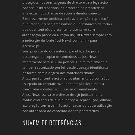
protegidos nos termos gerais de direito e pela legislação
nacional e internacional de proteção da propriedade
intelectual, dos direitos de autor e direitos conexos.
É expressamente proibida a cópia, alteração, reprodução,
publicação, difusão, transmissão ou distribuição de todo e
qualquer conteúdo presente no site, salvo com
autorização prévia da Direção da Just News e sempre com
a indicação da fonte (Just News), com o link para
justnews.pt.
Sem prejuízo do que antecede, o utilizador pode
descarregar ou copiar os conteúdos da Just News
estritamente para seu uso pessoal. O direito à citação é
também autorizado por lei, desde que seja identificada
de forma clara a origem dos conteúdos citados.
A usurpação, contrafação, aproveitamento do conteúdo
usurpado ou contrafeito, a identificação ilegítima e a
concorrência desleal são puníveis criminalmente.
A Just News reserva-se o direito de agir judicialmente
contra os autores de qualquer cópia, reprodução, difusão,
exploração comercial não autorizadas ou outra utilização
não autorizada do conteúdo do site por terceiros.
NUVEM DE REFERÊNCIAS