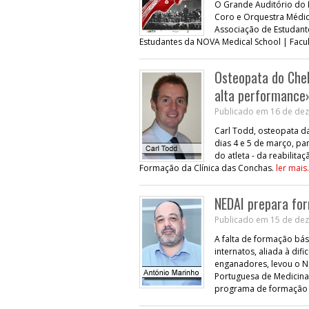
O Grande Auditório do E
Coro e Orquestra Médico
Associação de Estudant
Estudantes da NOVA Medical School | Facu
Osteopata do Chel
alta performance
Publicado em 16 de dez
Carl Todd, osteopata da
dias 4 e 5 de março, p
do atleta - da reabilita
Formação da Clínica das Conchas.
ler mais.
NEDAI prepara fo
Publicado em 15 de dez
A falta de formação bá
internatos, aliada à dif
enganadores, levou o N
Portuguesa de Medicina 
programa de formação 