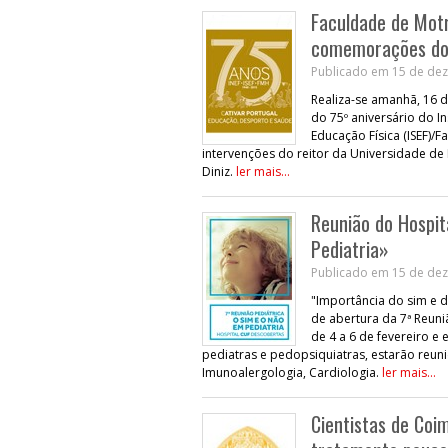
Faculdade de Mot
comemorações do 
Publicado em 15 de dez
Realiza-se amanhã, 16
do 75º aniversário do In
Educação Física (ISEF)
intervenções do reitor da Universidade de 
Diniz.
ler mais...
Reunião do Hospi
Pediatria»
Publicado em 15 de dez
"Importância do sim e 
de abertura da 7ª Reuni
de 4 a 6 de fevereiro e
pediatras e pedopsiquiatras, estarão reuni
Imunoalergologia, Cardiologia.
ler mais...
Cientistas de Co