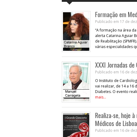
Formação em Medi
Publicado em 17 de dez
“A formação na área da 
alerta Catarina Aguiar 
de Reabilitação (SPMFR)
várias especialidades q
XXXI Jornadas de 
Publicado em 16 de dez
O Instituto de Cardiolo
vai realizar, de 14 a 16
Diabetes. O evento real
mais...
Realiza-se, hoje à
Médicos de Lisboa
Publicado em 16 de dez