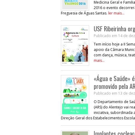
Medicina Geral e Famili
2016 o evento decorrerá
Freguesia de Águas Santas.
ler mais...
USF Ribeirinha or
Publicado em 14 de dez
Tem início hoje a II Sem
apoio da Câmara Municip
com dança, música, teat
mais...
«Água e Saúde» é 
promovido pela AR
Publicado em 13 de dez
O Departamento de Saúd
(ARS) do Alentejo vai re
iniciativa, subordinada
Direção Geral dos Estabelecimentos Escola
Implantes coclear