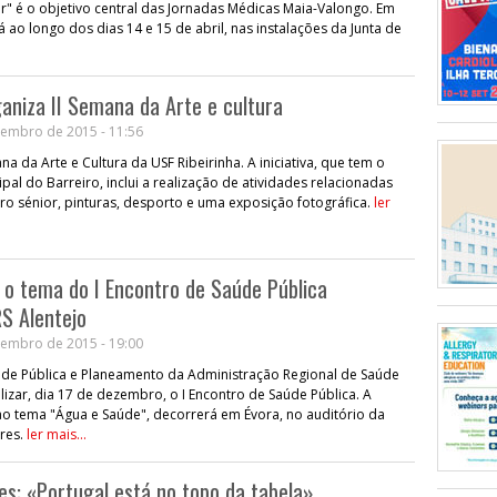
ar" é o objetivo central das Jornadas Médicas Maia-Valongo. Em
 ao longo dos dias 14 e 15 de abril, nas instalações da Junta de
ganiza II Semana da Arte e cultura
embro de 2015 - 11:56
ana da Arte e Cultura da USF Ribeirinha. A iniciativa, que tem o
al do Barreiro, inclui a realização de atividades relacionadas
ro sénior, pinturas, desporto e uma exposição fotográfica.
ler
o tema do I Encontro de Saúde Pública
S Alentejo
embro de 2015 - 19:00
e Pública e Planeamento da Administração Regional de Saúde
alizar, dia 17 de dezembro, o I Encontro de Saúde Pública. A
 ao tema "Água e Saúde", decorrerá em Évora, no auditório da
res.
ler mais...
es: «Portugal está no topo da tabela»