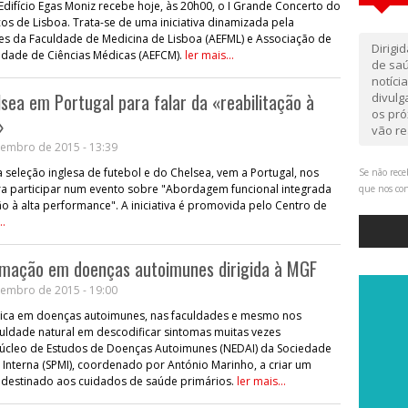
difício Egas Moniz recebe hoje, às 20h00, o I Grande Concerto do
s de Lisboa. Trata-se de uma iniciativa dinamizada pela
es da Faculdade de Medicina de Lisboa (AEFML) e Associação de
Dirigi
ldade de Ciências Médicas (AEFCM).
ler mais...
de saú
notíci
sea em Portugal para falar da «reabilitação à
divul
os pró
»
vão re
embro de 2015 - 13:39
 seleção inglesa de futebol e do Chelsea, vem a Portugal, nos
Se não rece
ara participar num evento sobre "Abordagem funcional integrada
que nos co
ção à alta performance". A iniciativa é promovida pelo Centro de
..
rmação em doenças autoimunes dirigida à MGF
embro de 2015 - 19:00
sica em doenças autoimunes, nas faculdades e mesmo nos
iculdade natural em descodificar sintomas muitas vezes
úcleo de Estudos de Doenças Autoimunes (NEDAI) da Sociedade
Interna (SPMI), coordenado por António Marinho, a criar um
destinado aos cuidados de saúde primários.
ler mais...