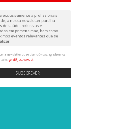
da exclusivamente a profissionais
de, a nossa newsletter partilha
as de saúde exclusivas e
gadas em primeira mão, bem como
ximos eventos relevantes que se
alizar.
ber a newsletter ou se tiver dúvidas, agradecemos
ntacte:
geral@justnews.pt
SUBSCREVER