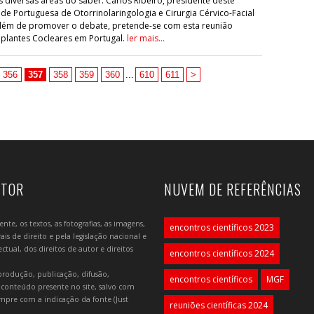
s diversas áreas do saber. Carlos Ribeiro, presidente deste
e Portuguesa de Otorrinolaringologia e Cirurgia Cérvico-Facial
além de promover o debate, pretende-se com esta reunião
lantes Cocleares em Portugal.
ler mais...
356
357
358
359
360
...
610
611
>
UTOR
NUVEM DE REFERÊNCIAS
e, os textos, as fotografias, as imagens,
encontros científicos 2023
is de direito e pela legislação nacional e
tual, dos direitos de autor e direitos
encontros científicos 2024
produção, publicação, difusão,
encontros científicos
MGF
 conteúdo presente no site, salvo com
mpre com a indicação da fonte (Just
reuniões científicas 2024