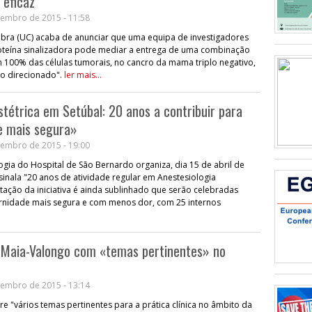
 eficaz
embro de 2015 - 11:58
bra (UC) acaba de anunciar que uma equipa de investigadores
teína sinalizadora pode mediar a entrega de uma combinação
100% das células tumorais, no cancro da mama triplo negativo,
o direcionado".
ler mais...
stétrica em Setúbal: 20 anos a contribuir para
 mais segura»
embro de 2015 - 19:00
ogia do Hospital de São Bernardo organiza, dia 15 de abril de
inala "20 anos de atividade regular em Anestesiologia
tação da iniciativa é ainda sublinhado que serão celebradas
rnidade mais segura e com menos dor, com 25 internos
 Maia-Valongo com «temas pertinentes» no
embro de 2015 - 13:14
 "vários temas pertinentes para a prática clínica no âmbito da