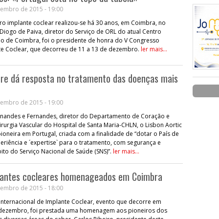
embro de 2015 - 19:00
ro implante coclear realizou-se há 30 anos, em Coimbra, no
 Diogo de Paiva, diretor do Serviço de ORL do atual Centro
rio de Coimbra, foi o presidente de honra do V Congresso
nte Coclear, que decorreu de 11 a 13 de dezembro.
ler mais...
tre dá resposta no tratamento das doenças mais
embro de 2015 - 19:00
nandes e Fernandes, diretor do Departamento de Coração e
irurgia Vascular do Hospital de Santa Maria-CHLN, o Lisbon Aortic
pioneira em Portugal, criada com a finalidade de “dotar o País de
riência e ´expertise` para o tratamento, com segurança e
to do Serviço Nacional de Saúde (SNS)”.
ler mais...
plantes cocleares homenageados em Coimbra
embro de 2015 - 18:00
Internacional de Implante Coclear, evento que decorre em
 dezembro, foi prestada uma homenagem aos pioneiros dos