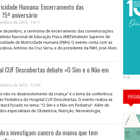
ricidade Humana: Encerramento das
75º aniversário
embro de 2015 - 14:11
 de dezembro, a cerimónia de encerramento das comemorações
stituto Nacional de Educação Física (INEF)/Instituto Superior de
/Faculdade de Motricidade Humana (FMH). O evento conta com as
Lisboa, António da Cruz Serra, e do presidente da FMH, José Alves
tal CUF Descobertas debate «O Sim e o Não em
PUB
embro de 2015 - 12:59
do não no desenvolvimento da criança" é o tema da conferência
PRÓXI
ão Pediátrica do Hospital CUF Descobertas. O evento realiza-se
 estará focado no tema: "O Sim e o Não em Pediatria". Além de
dos especialistas de Obstetrícia, Nutrição, Neonatologia,
imbra investigam cancro da mama que tem