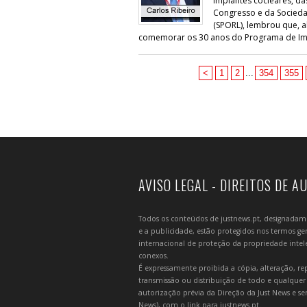
implantes cocleares, da
Congresso e da Sociedad
(SPORL), lembrou que, 
comemorar os 30 anos do Programa de Imp
<
1
2
...
354
355
AVISO LEGAL - DIREITOS DE A
Todos os conteúdos de justnews.pt, designadament
e a publicidade, estão protegidos nos termos gera
internacional de proteção da propriedade intelec
conexos.
É expressamente proibida a cópia, alteração, re
transmissão ou distribuição de todo e qualquer
autorização prévia da Direção da Just News e se
News), com o link para justnews.pt.