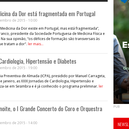
cina da Dor está fragmentada em Portugal
embro de 2015 - 10:00
Medicina da Dor existe em Portugal, mas está fragmentada”,
Branco, presidente da Sociedade Portuguesa de Medicina Física e
. Na sua opinião, “os défices de formação são transversais às
ue tratam a dor".
ler mais...
Cardiologia, Hipertensão e Diabetes
embro de 2015 - 19:00
gia Preventiva de Almada (ICPA), presidido por Manuel Carrageta,
 de janeiro, as XXXI Jornadas de Cardiologia, Hipertensão e
iza-se em Sesimbra e é já conhecido o programa preliminar.
ler
 noite, o I Grande Concerto do Coro e Orquestra
PUB
embro de 2015 - 14:00
NEWSLE