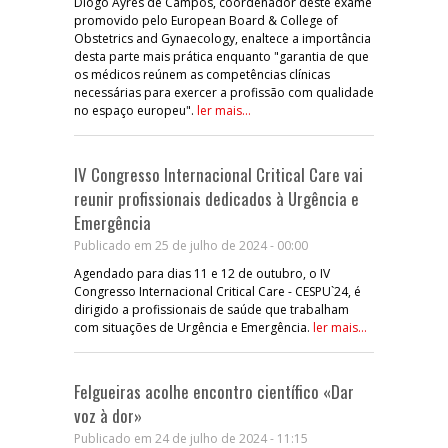
Diogo Ayres de Campos, coordenador deste exame
promovido pelo European Board & College of
Obstetrics and Gynaecology, enaltece a importância
desta parte mais prática enquanto "garantia de que
os médicos reúnem as competências clínicas
necessárias para exercer a profissão com qualidade
no espaço europeu".
ler mais...
IV Congresso Internacional Critical Care vai
reunir profissionais dedicados à Urgência e
Emergência
Publicado em 25 de julho de 2024 - 00:00
Agendado para dias 11 e 12 de outubro, o IV
Congresso Internacional Critical Care - CESPU`24, é
dirigido a profissionais de saúde que trabalham
com situações de Urgência e Emergência.
ler mais...
Felgueiras acolhe encontro científico «Dar
voz à dor»
Publicado em 24 de julho de 2024 - 11:15