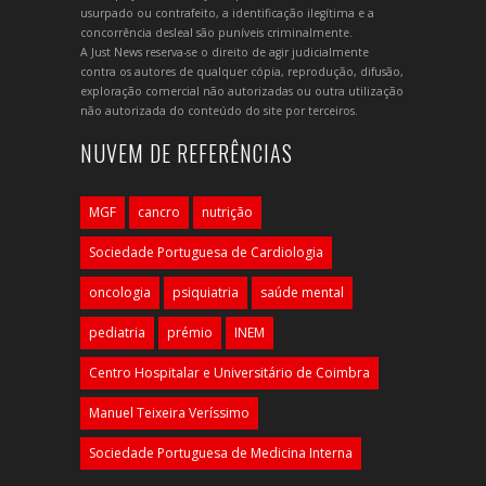
usurpado ou contrafeito, a identificação ilegítima e a
concorrência desleal são puníveis criminalmente.
A Just News reserva-se o direito de agir judicialmente
contra os autores de qualquer cópia, reprodução, difusão,
exploração comercial não autorizadas ou outra utilização
não autorizada do conteúdo do site por terceiros.
NUVEM DE REFERÊNCIAS
MGF
cancro
nutrição
Sociedade Portuguesa de Cardiologia
oncologia
psiquiatria
saúde mental
pediatria
prémio
INEM
Centro Hospitalar e Universitário de Coimbra
Manuel Teixeira Veríssimo
Sociedade Portuguesa de Medicina Interna