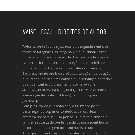
AVISO LEGAL - DIREITOS DE AUTOR
Todos os conteúdos de justnews.pt, designadamente, os
textos, as fotografias, as imagens, e a publicidade, estão
protegidos nos termos gerais de direito e pela legislação
nacional e internacional de proteção da propriedade
intelectual, dos direitos de autor e direitos conexos.
É expressamente proibida a cópia, alteração, reprodução,
publicação, difusão, transmissão ou distribuição de todo e
qualquer conteúdo presente no site, salvo com
autorização prévia da Direção da Just News e sempre com
a indicação da fonte (Just News), com o link para
justnews.pt.
Sem prejuízo do que antecede, o utilizador pode
descarregar ou copiar os conteúdos da Just News
estritamente para seu uso pessoal. O direito à citação é
também autorizado por lei, desde que seja identificada
de forma clara a origem dos conteúdos citados.
A usurpação, contrafação, aproveitamento do conteúdo