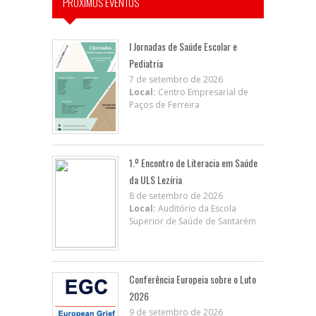
PRÓXIMOS EVENTOS
I Jornadas de Saúde Escolar e
Pediatria
7 de setembro de 2026
Local:
Centro Empresarial de
Paços de Ferreira
1.º Encontro de Literacia em Saúde
da ULS Lezíria
8 de setembro de 2026
Local:
Auditório da Escola
Superior de Saúde de Santarém
Conferência Europeia sobre o Luto
2026
9 de setembro de 2026