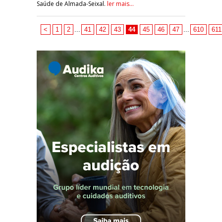
Saúde de Almada-Seixal.
ler mais...
<
1
2
...
41
42
43
44
45
46
47
...
610
611