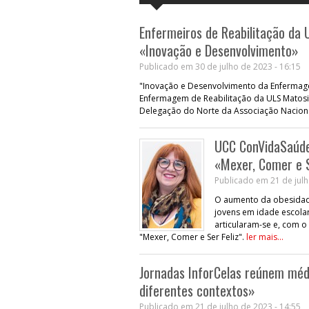
Enfermeiros de Reabilitação da
«Inovação e Desenvolvimento»
Publicado em 30 de julho de 2023 - 16:15
"Inovação e Desenvolvimento da Enfermage
Enfermagem de Reabilitação da ULS Matosin
Delegação do Norte da Associação Naciona
UCC ConVidaSaúde 
«Mexer, Comer e S
Publicado em 21 de julh
O aumento da obesidad
jovens em idade escola
articularam-se e, com o
"Mexer, Comer e Ser Feliz".
ler mais...
Jornadas InforCelas reúnem méd
diferentes contextos»
Publicado em 21 de julho de 2023 - 14:55