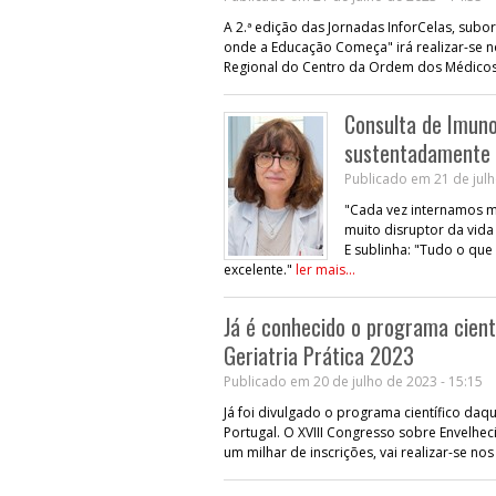
A 2.ª edição das Jornadas InforCelas, sub
onde a Educação Começa" irá realizar-se n
Regional do Centro da Ordem dos Médico
Consulta de Imuno
sustentadamente 
Publicado em 21 de julh
"Cada vez internamos m
muito disruptor da vida
E sublinha: "Tudo o que
excelente."
ler mais...
Já é conhecido o programa cient
Geriatria Prática 2023
Publicado em 20 de julho de 2023 - 15:15
Já foi divulgado o programa científico da
Portugal. O XVIII Congresso sobre Envelhec
um milhar de inscrições, vai realizar-se no