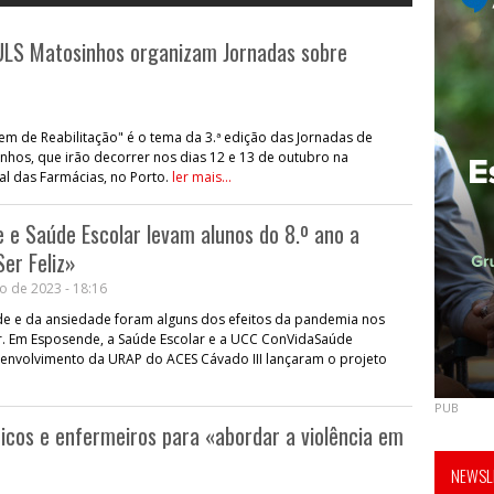
 ULS Matosinhos organizam Jornadas sobre
m de Reabilitação" é o tema da 3.ª edição das Jornadas de
hos, que irão decorrer nos dias 12 e 13 de outubro na
l das Farmácias, no Porto.
ler mais...
e Saúde Escolar levam alunos do 8.º ano a
er Feliz»
o de 2023 - 18:16
e e da ansiedade foram alguns dos efeitos da pandemia nos
r. Em Esposende, a Saúde Escolar e a UCC ConVidaSaúde
 envolvimento da URAP do ACES Cávado III lançaram o projeto
PUB
icos e enfermeiros para «abordar a violência em
NEWSLE