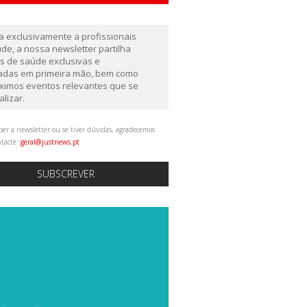
da exclusivamente a profissionais
de, a nossa newsletter partilha
as de saúde exclusivas e
gadas em primeira mão, bem como
ximos eventos relevantes que se
alizar.
ber a newsletter ou se tiver dúvidas, agradecemos
ntacte:
geral@justnews.pt
SUBSCREVER