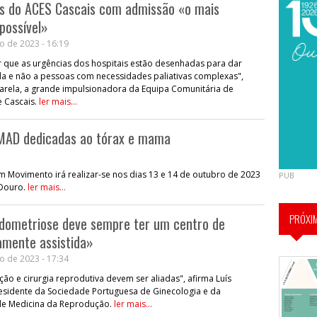
os do ACES Cascais com admissão «o mais
possível»
o de 2023 - 16:19
r que as urgências dos hospitais estão desenhadas para dar
a e não a pessoas com necessidades paliativas complexas",
Varela, a grande impulsionadora da Equipa Comunitária de
e Cascais.
ler mais...
TMAD dedicadas ao tórax e mama
m Movimento irá realizar-se nos dias 13 e 14 de outubro de 2023
PUB
 Douro.
ler mais...
PRÓXI
dometriose deve sempre ter um centro de
amente assistida»
o de 2023 - 17:34
ão e cirurgia reprodutiva devem ser aliadas", afirma Luís
presidente da Sociedade Portuguesa de Ginecologia e da
de Medicina da Reprodução.
ler mais...