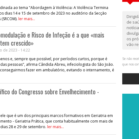
ordinada ao tema "Abordagem à Violência: A Violência Termina
os dias 14 e 15 de setembro de 2023 no auditório da Secção
Dirigi
s (SRCOM).
ler mais...
de saú
notíci
modulação e Risco de Infeção é a que «mais
divul
os pró
tem crescido»
vão re
o de 2023 - 14:22
enos e, sempre que possível, por períodos curtos, porque é
Se não rece
 das pessoas", afirma Cândida Abreu, infeciologista do São João.
que nos co
 conseguirmos fazer em ambulatório, evitando o internamento, é
ífico do Congresso sobre Envelhecimento -
quele que é um dos principais marcos formativos em Geriatria em
imento - Geriatria Prática, que conta habitualmente com mais de
s dias 28 e 29 de setembro.
ler mais...