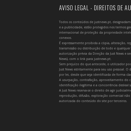
AVISO LEGAL - DIREITOS DE A
Todos os conteúdos de justnews.pt, designadament
e a publicidade, estão protegidos nos termos gera
internacional de proteção da propriedade intelec
conexos.
É expressamente proibida a cópia, alteração, re
transmissão ou distribuição de todo e qualquer
autorização prévia da Direção da Just News e se
News), com o link para justnews.pt.
Sem prejuízo do que antecede, o utilizador pod
Just News estritamente para seu uso pessoal. O
por lei, desde que seja identificada de forma cl
A usurpação, contrafação, aproveitamento do c
identificação ilegítima e a concorrência desleal
A Just News reserva-se o direito de agir judicia
reprodução, difusão, exploração comercial não 
autorizada do conteúdo do site por terceiros.