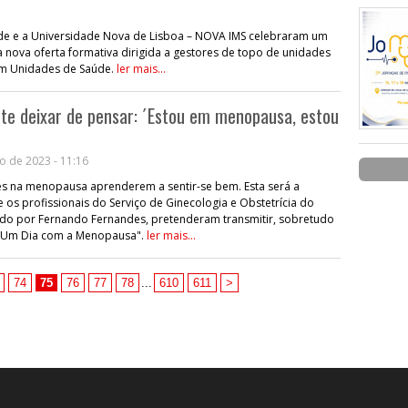
úde e a Universidade Nova de Lisboa – NOVA IMS celebraram um
nova oferta formativa dirigida a gestores de topo de unidades
em Unidades de Saúde.
ler mais...
te deixar de pensar: ´Estou em menopausa, estou
o de 2023 - 11:16
es na menopausa aprenderem a sentir-se bem. Esta será a
os profissionais do Serviço de Ginecologia e Obstetrícia do
gido por Fernando Fernandes, pretenderam transmitir, sobretudo
m "Um Dia com a Menopausa".
ler mais...
74
75
76
77
78
...
610
611
>