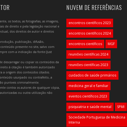
UTOR
NUVEM DE REFERÊNCIAS
e, os textos, as fotografias, as imagens,
encontros científicos 2023
is de direito e pela legislação nacional e
tual, dos direitos de autor e direitos
encontros científicos 2024
produção, publicação, difusão,
encontros científicos
MGF
 conteúdo presente no site, salvo com
mpre com a indicação da fonte (Just
reuniões científicas 2024
e descarregar ou copiar os conteúdos da
reuniões científicas 2023
 direito à citação é também autorizado
ara a origem dos conteúdos citados.
cuidados de saúde primários
onteúdo usurpado ou contrafeito, a
 são puníveis criminalmente.
medicina geral e familiar
lmente contra os autores de qualquer cópia,
autorizadas ou outra utilização não
eventos científicos 2023
psiquiatria e saúde mental
SPMI
Sociedade Portuguesa de Medicina
Interna