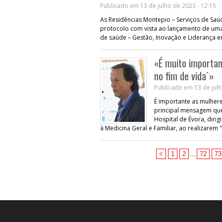
Publicado em 13 de julho de 2023 - 12:15
As Residências Montepio – Serviços de Sa
protocolo com vista ao lançamento de uma 
de saúde – Gestão, Inovação e Liderança 
«É muito importan
no fim de vida`»
Publicado em 13 de julh
É importante as mulher
principal mensagem que 
Hospital de Évora, diri
à Medicina Geral e Familiar, ao realizare
<
1
2
...
72
73