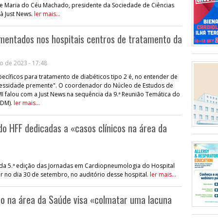
e Maria do Céu Machado, presidente da Sociedade de Ciências
à Just News.
ler mais...
mentados nos hospitais centros de tratamento da
o de 2023 - 17:48
pecíficos para tratamento de diabéticos tipo 2 é, no entender de
cessidade premente". O coordenador do Núcleo de Estudos de
MI falou com a Just News na sequência da 9.ª Reunião Temática do
EDM).
ler mais...
o HFF dedicadas a «casos clínicos na área da
 da 5.ª edição das Jornadas em Cardiopneumologia do Hospital
ar no dia 30 de setembro, no auditório desse hospital.
ler mais...
po na área da Saúde visa «colmatar uma lacuna