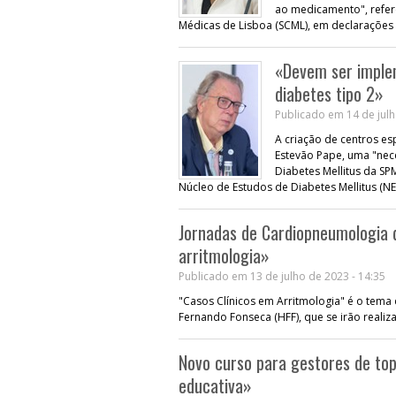
ao medicamento", refer
Médicas de Lisboa (SCML), em declarações 
«Devem ser imple
diabetes tipo 2»
Publicado em 14 de julh
A criação de centros es
Estevão Pape, uma "ne
Diabetes Mellitus da SP
Núcleo de Estudos de Diabetes Mellitus (N
Jornadas de Cardiopneumologia d
arritmologia»
Publicado em 13 de julho de 2023 - 14:35
"Casos Clínicos em Arritmologia" é o tema
Fernando Fonseca (HFF), que se irão realiz
Novo curso para gestores de to
educativa»