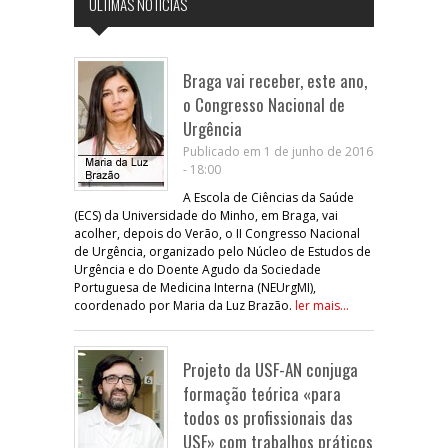
ÚLTIMAS NOTÍCIAS
Braga vai receber, este ano,
o Congresso Nacional de
Urgência
Publicado em 1 de junho de 2016
- 18:00
A Escola de Ciências da Saúde
(ECS) da Universidade do Minho, em Braga, vai
acolher, depois do Verão, o II Congresso Nacional
de Urgência, organizado pelo Núcleo de Estudos de
Urgência e do Doente Agudo da Sociedade
Portuguesa de Medicina Interna (NEUrgMI),
coordenado por Maria da Luz Brazão.
ler mais...
Projeto da USF-AN conjuga
formação teórica «para
todos os profissionais das
USF» com trabalhos práticos