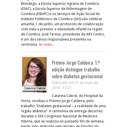
Mondego, a Escola Superior Agrária de Coimbra
(ESAC), a Escola Superior de Enfermagem de
Coimbra (ESEnfC) e os Serviços de Ação Social do
Instituto Politécnico de Coimbra (SAS) vão celebrar
amanhã, 1 de junho, um protocolo de colaboração
com vista a prevenir a obesidade infantil na região
de Coimbra. José Tereso, presidente da ARS Centro,
é um dos vários responsáveis presentes na
cerimónia.
ler mais...
Prémio Jorge Caldeira: 1.ª
edição distingue trabalho
sobre diabetes gestacional
Publicado em 31 de maio de
2016 - 17:21
Catarina Cabral, do Hospital da
Horta, recebeu o Prémio Jorge Caldeira, pelo
trabalho "Diabetes gestacional – a realidade de uma
região atlântica". A cerimónia de entrega decorreu
durante o XXII Congresso Nacional de Medicina
Interna, que se realizou no passado fim de semana,
tendo sido atribuído pelo Núcleo de Estudos da