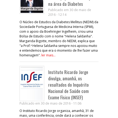
na área da Diabetes
Publicado em 30 de maio de
2016 - 12:14
O Núcleo de Estudos da Diabetes Mellitus (NEDM) da
Sociedade Portuguesa de Medicina Interna (SPMI),
com o apoio da Boehringer Ingelheim, criou uma
Bolsa de Estudo com o nome "Helena Saldanha".
Margarida Bigotte, membro do NEDM, explica que
"a Prof.ª Helena Saldanha sempre nos apoiou muito
e entendemos que era o momento de lhe fazer uma
homenagem".
ler mais...
Instituto Ricardo Jorge
divulga, amanhã, os
resultados do Inquérito
Nacional de Saúde com
Exame Físico (INSEF)
Publicado em 30 de maio de 2016 - 11:06
O Instituto Ricardo Jorge organiza, amanhã, 31 de
maio, uma conferência, onde dará a conhecer os