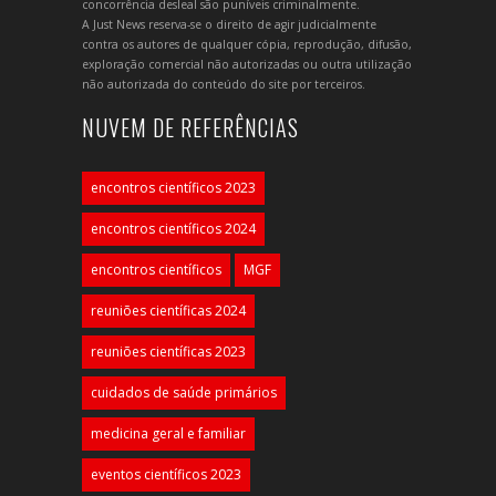
concorrência desleal são puníveis criminalmente.
A Just News reserva-se o direito de agir judicialmente
contra os autores de qualquer cópia, reprodução, difusão,
exploração comercial não autorizadas ou outra utilização
não autorizada do conteúdo do site por terceiros.
NUVEM DE REFERÊNCIAS
encontros científicos 2023
encontros científicos 2024
encontros científicos
MGF
reuniões científicas 2024
reuniões científicas 2023
cuidados de saúde primários
medicina geral e familiar
eventos científicos 2023