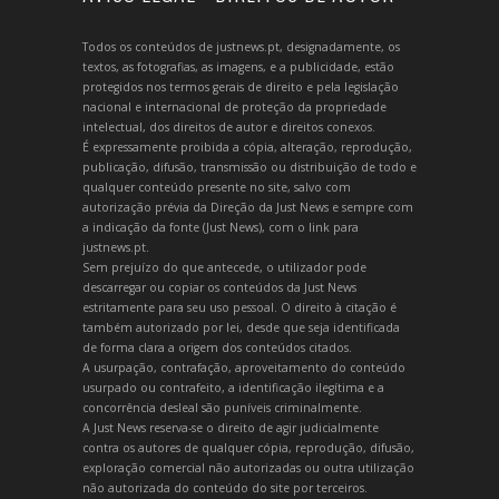
Todos os conteúdos de justnews.pt, designadamente, os
textos, as fotografias, as imagens, e a publicidade, estão
protegidos nos termos gerais de direito e pela legislação
nacional e internacional de proteção da propriedade
intelectual, dos direitos de autor e direitos conexos.
É expressamente proibida a cópia, alteração, reprodução,
publicação, difusão, transmissão ou distribuição de todo e
qualquer conteúdo presente no site, salvo com
autorização prévia da Direção da Just News e sempre com
a indicação da fonte (Just News), com o link para
justnews.pt.
Sem prejuízo do que antecede, o utilizador pode
descarregar ou copiar os conteúdos da Just News
estritamente para seu uso pessoal. O direito à citação é
também autorizado por lei, desde que seja identificada
de forma clara a origem dos conteúdos citados.
A usurpação, contrafação, aproveitamento do conteúdo
usurpado ou contrafeito, a identificação ilegítima e a
concorrência desleal são puníveis criminalmente.
A Just News reserva-se o direito de agir judicialmente
contra os autores de qualquer cópia, reprodução, difusão,
exploração comercial não autorizadas ou outra utilização
não autorizada do conteúdo do site por terceiros.