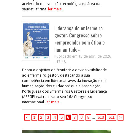
acelerado da evolução tecnológica na área da
saúde”, afirma.
ler mais...
Liderança do enfermeiro
gestor: Congresso sobre
«empreender com ética e
humanitude»
Publicado em 15 de abril de 2026
- 17:48
É com o objetivo de "conferir a devida visibilidade
ao enfermeiro gestor, destacando a sua
competência em liderar através da inovação e da
humanização dos cuidados" que a Associação
Portuguesa dos Enfermeiros Gestores e Liderança
(APEGEL) vai realizar o seu 16.º Congresso
Internacional.
ler mais...
<
1
2
3
4
5
6
7
8
9
...
610
611
>