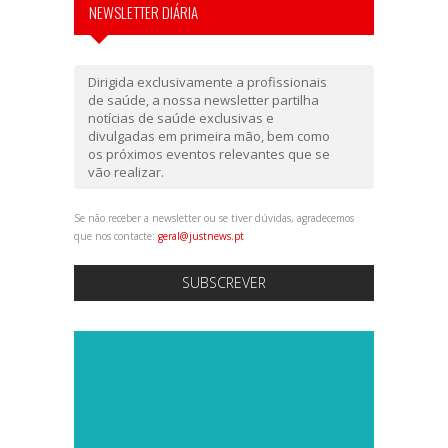
NEWSLETTER DIÁRIA
Dirigida exclusivamente a profissionais
de saúde, a nossa newsletter partilha
notícias de saúde exclusivas e
divulgadas em primeira mão, bem como
os próximos eventos relevantes que se
vão realizar.
Se não receber a newsletter ou se tiver dúvidas, agradecemos
que nos contacte:
geral@justnews.pt
SUBSCREVER