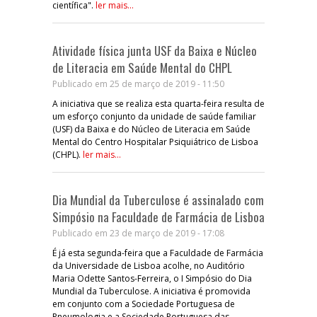
científica".
ler mais...
Atividade física junta USF da Baixa e Núcleo
de Literacia em Saúde Mental do CHPL
Publicado em 25 de março de 2019 - 11:50
A iniciativa que se realiza esta quarta-feira resulta de
um esforço conjunto da unidade de saúde familiar
(USF) da Baixa e do Núcleo de Literacia em Saúde
Mental do Centro Hospitalar Psiquiátrico de Lisboa
(CHPL).
ler mais...
Dia Mundial da Tuberculose é assinalado com
Simpósio na Faculdade de Farmácia de Lisboa
Publicado em 23 de março de 2019 - 17:08
É já esta segunda-feira que a Faculdade de Farmácia
da Universidade de Lisboa acolhe, no Auditório
Maria Odette Santos-Ferreira, o I Simpósio do Dia
Mundial da Tuberculose. A iniciativa é promovida
em conjunto com a Sociedade Portuguesa de
Pneumologia e a Sociedade Portuguesa das