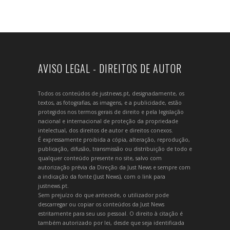
AVISO LEGAL - DIREITOS DE AUTOR
Todos os conteúdos de justnews.pt, designadamente, os
textos, as fotografias, as imagens, e a publicidade, estão
protegidos nos termos gerais de direito e pela legislação
nacional e internacional de proteção da propriedade
intelectual, dos direitos de autor e direitos conexos.
É expressamente proibida a cópia, alteração, reprodução,
publicação, difusão, transmissão ou distribuição de todo e
qualquer conteúdo presente no site, salvo com
autorização prévia da Direção da Just News e sempre com
a indicação da fonte (Just News), com o link para
justnews.pt.
Sem prejuízo do que antecede, o utilizador pode
descarregar ou copiar os conteúdos da Just News
estritamente para seu uso pessoal. O direito à citação é
também autorizado por lei, desde que seja identificada