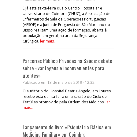
É já esta sexta-feira que o Centro Hospitalar e
Universitário de Coimbra (CHUC), a Associação de
Enfermeiros de Sala de Operações Portuguesas
(AESOP) e a Junta de Freguesia de São Martinho do
Bispo realizam uma ação de formação, aberta à
população em geral, na área da Segurança
Cirúrgica.
ler mais...
Parcerias Público Privadas na Saúde: debate
sobre «vantagens e inconvenientes para
utentes»
Publicado em 13 de maio de 2019 - 12:32
O auditório do Hospital Beatriz Ângelo, em Loures,
recebe esta quinta-feira uma sessão do Ciclo de
Tertúlias promovido pela Ordem dos Médicos.
ler
mais...
Lançamento do livro «Psiquiatria Básica em
Medicina Familiar» em Coimbra