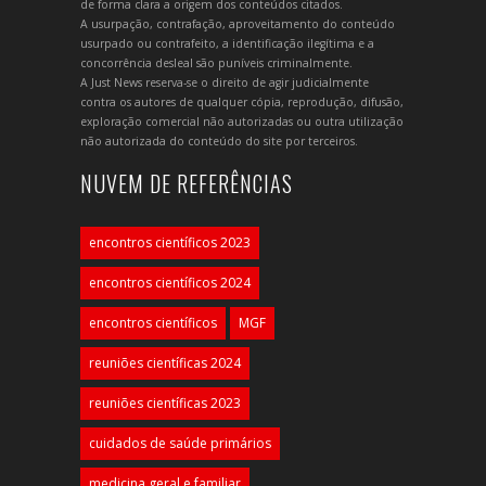
de forma clara a origem dos conteúdos citados.
A usurpação, contrafação, aproveitamento do conteúdo
usurpado ou contrafeito, a identificação ilegítima e a
concorrência desleal são puníveis criminalmente.
A Just News reserva-se o direito de agir judicialmente
contra os autores de qualquer cópia, reprodução, difusão,
exploração comercial não autorizadas ou outra utilização
não autorizada do conteúdo do site por terceiros.
NUVEM DE REFERÊNCIAS
encontros científicos 2023
encontros científicos 2024
encontros científicos
MGF
reuniões científicas 2024
reuniões científicas 2023
cuidados de saúde primários
medicina geral e familiar