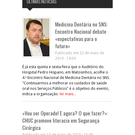
ÚLTIMAS NOTÍCIAS
Medicina Dentária no SNS:
Encontro Nacional debate
«expectativas para o
futuro»
Publicado em 22 de maio de
2019 - 14:50
É já esta quinta e sexta-feira que o Auditório do
Hospital Pedro Hispano, em Matosinhos, acolhe o
4.º Encontro Nacional de Medicina Dentária no SNS.
"Continuarmos a melhorar os cuidados de saúde
oral nos Serviços Públicos" é o objetivo do evento,
indica a organização.
ler mais...
«Vou ser Operado! E agora? O que fazer?»:
CHUC promove literacia em Segurança
Cirúrgica
Publicado em 13 de maio de 2019 - 15:06