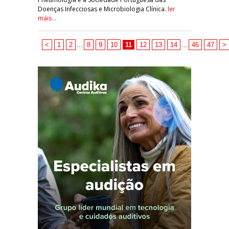
Doenças Infecciosas e Microbiologia Clínica.
ler
mais...
<
1
2
...
8
9
10
11
12
13
14
...
46
47
>