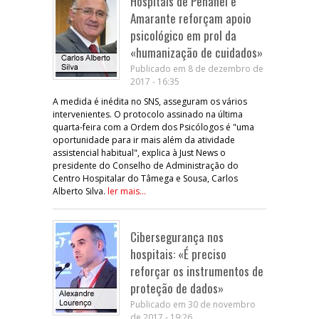
Hospitais de Penafiel e
Amarante reforçam apoio
psicológico em prol da
«humanização de cuidados»
Publicado em 8 de dezembro de
2017 - 16:35
A medida é inédita no SNS, asseguram os vários
intervenientes. O protocolo assinado na última
quarta-feira com a Ordem dos Psicólogos é "uma
oportunidade para ir mais além da atividade
assistencial habitual", explica à Just News o
presidente do Conselho de Administração do
Centro Hospitalar do Tâmega e Sousa, Carlos
Alberto Silva.
ler mais...
Cibersegurança nos
hospitais: «É preciso
reforçar os instrumentos de
proteção de dados»
Publicado em 30 de novembro
de 2017 - 19:26