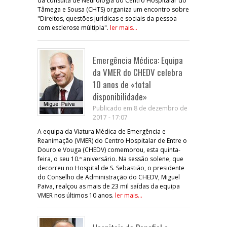
da consulta de Neurologia do Centro Hospitalar do
Tâmega e Sousa (CHTS) organiza um encontro sobre
"Direitos, questões jurídicas e sociais da pessoa
com esclerose múltipla".
ler mais...
Emergência Médica: Equipa
da VMER do CHEDV celebra
10 anos de «total
disponibilidade»
Publicado em 8 de dezembro de
2017 - 17:07
A equipa da Viatura Médica de Emergência e
Reanimação (VMER) do Centro Hospitalar de Entre o
Douro e Vouga (CHEDV) comemorou, esta quinta-
feira, o seu 10.º aniversário. Na sessão solene, que
decorreu no Hospital de S. Sebastião, o presidente
do Conselho de Administração do CHEDV, Miguel
Paiva, realçou as mais de 23 mil saídas da equipa
VMER nos últimos 10 anos.
ler mais...