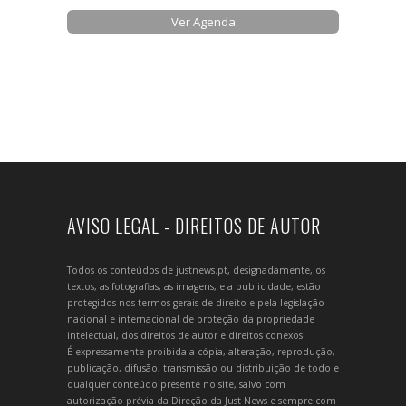
Ver Agenda
AVISO LEGAL - DIREITOS DE AUTOR
Todos os conteúdos de justnews.pt, designadamente, os
textos, as fotografias, as imagens, e a publicidade, estão
protegidos nos termos gerais de direito e pela legislação
nacional e internacional de proteção da propriedade
intelectual, dos direitos de autor e direitos conexos.
É expressamente proibida a cópia, alteração, reprodução,
publicação, difusão, transmissão ou distribuição de todo e
qualquer conteúdo presente no site, salvo com
autorização prévia da Direção da Just News e sempre com