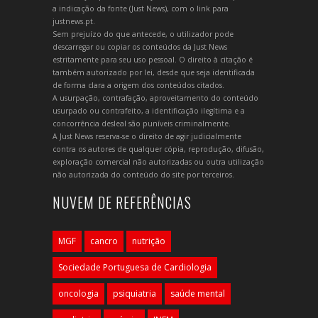
a indicação da fonte (Just News), com o link para
justnews.pt.
Sem prejuízo do que antecede, o utilizador pode
descarregar ou copiar os conteúdos da Just News
estritamente para seu uso pessoal. O direito à citação é
também autorizado por lei, desde que seja identificada
de forma clara a origem dos conteúdos citados.
A usurpação, contrafação, aproveitamento do conteúdo
usurpado ou contrafeito, a identificação ilegítima e a
concorrência desleal são puníveis criminalmente.
A Just News reserva-se o direito de agir judicialmente
contra os autores de qualquer cópia, reprodução, difusão,
exploração comercial não autorizadas ou outra utilização
não autorizada do conteúdo do site por terceiros.
NUVEM DE REFERÊNCIAS
MGF
cancro
nutrição
Sociedade Portuguesa de Cardiologia
oncologia
psiquiatria
saúde mental