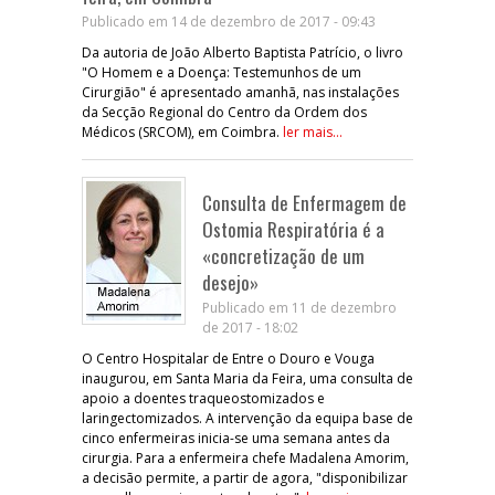
Publicado em 14 de dezembro de 2017 - 09:43
Da autoria de João Alberto Baptista Patrício, o livro
"O Homem e a Doença: Testemunhos de um
Cirurgião" é apresentado amanhã, nas instalações
da Secção Regional do Centro da Ordem dos
Médicos (SRCOM), em Coimbra.
ler mais...
Consulta de Enfermagem de
Ostomia Respiratória é a
«concretização de um
desejo»
Publicado em 11 de dezembro
de 2017 - 18:02
O Centro Hospitalar de Entre o Douro e Vouga
inaugurou, em Santa Maria da Feira, uma consulta de
apoio a doentes traqueostomizados e
laringectomizados. A intervenção da equipa base de
cinco enfermeiras inicia-se uma semana antes da
cirurgia. Para a enfermeira chefe Madalena Amorim,
a decisão permite, a partir de agora, "disponibilizar