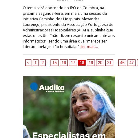
O tema será abordado no IPO de Coimbra, na
próxima segunda-feira, em mais uma sessão da
iniciativa Caminho dos Hospitais. Alexandre
Lourenço, presidente da Associação Portuguesa de
Administradores Hospitalares (APAH), sublinha que
estas questões "não dizem respeito unicamente aos
informáticos", sendo uma área que "merece ser
liderada pela gestão hospitalar".
ler mais...
<
1
2
...
15
16
17
18
19
20
21
...
46
47