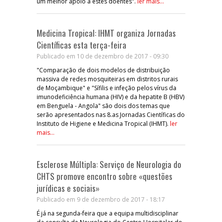
um melhor apoio a estes doentes".
ler mais...
Medicina Tropical: IHMT organiza Jornadas
Científicas esta terça-feira
Publicado em 10 de dezembro de 2017 - 09:30
"Comparação de dois modelos de distribuição
massiva de redes mosquiteiras em distritos rurais
de Moçambique" e "Sífilis e infeção pelos vírus da
imunodeficiência humana (HIV) e da hepatite B (HBV)
em Benguela - Angola" são dois dos temas que
serão apresentados nas 8.as Jornadas Científicas do
Instituto de Higiene e Medicina Tropical (IHMT).
ler
mais...
Esclerose Múltipla: Serviço de Neurologia do
CHTS promove encontro sobre «questões
jurídicas e sociais»
Publicado em 9 de dezembro de 2017 - 18:17
É já na segunda-feira que a equipa multidisciplinar