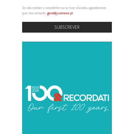
Se não receber a newsletter ou se tiver dúvidas, agradecemos
que nos contacte:
geral@justnews.pt
SUBSCREVER