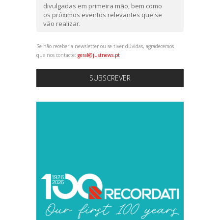
divulgadas em primeira mão, bem como
os próximos eventos relevantes que se
vão realizar.
Se não receber a newsletter ou se tiver dúvidas, agradecemos
que nos contacte:
geral@justnews.pt
SUBSCREVER