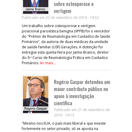
sobre osteoporose e
vertigem
Publicado em 22 de setembro de 2016 - 18:52
Um trabalho sobre osteoporose e vertigem
posicional paroxística benigna (VPPB) foi o vencedor
do "Prémio de Reumatologia em Cuidados de Saúde
Primários", da autoria de duas médicas da unidade
de saúde familiar (USF) Gerações. A distinção foi
entregue esta quinta-feira por Jaime Branco, diretor
do 9.º Curso de Reumatologia Prática em Cuidados
Primários.
ler mais...
Rogério Gaspar defendeu um
maior contributo público no
apoio à investigação
científica
Publicado em 21 de setembro de
2016 - 19:13
"Mesmo nos EUA, o país mais liberal e que investe
fortemente no setor privado, só se aposta na