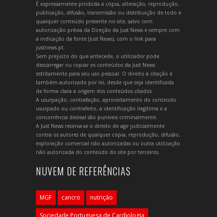
É expressamente proibida a cópia, alteração, reprodução,
publicação, difusão, transmissão ou distribuição de todo e
qualquer conteúdo presente no site, salvo com
autorização prévia da Direção da Just News e sempre com
a indicação da fonte (Just News), com o link para
justnews.pt.
Sem prejuízo do que antecede, o utilizador pode
descarregar ou copiar os conteúdos da Just News
estritamente para seu uso pessoal. O direito à citação é
também autorizado por lei, desde que seja identificada
de forma clara a origem dos conteúdos citados.
A usurpação, contrafação, aproveitamento do conteúdo
usurpado ou contrafeito, a identificação ilegítima e a
concorrência desleal são puníveis criminalmente.
A Just News reserva-se o direito de agir judicialmente
contra os autores de qualquer cópia, reprodução, difusão,
exploração comercial não autorizadas ou outra utilização
não autorizada do conteúdo do site por terceiros.
NUVEM DE REFERÊNCIAS
MGF
cancro
nutrição
Sociedade Portuguesa de Cardiologia