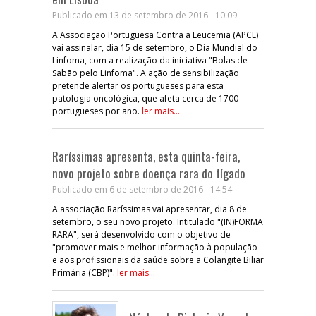
Publicado em 13 de setembro de 2016 - 10:09
A Associação Portuguesa Contra a Leucemia (APCL)
vai assinalar, dia 15 de setembro, o Dia Mundial do
Linfoma, com a realização da iniciativa "Bolas de
Sabão pelo Linfoma". A ação de sensibilização
pretende alertar os portugueses para esta
patologia oncológica, que afeta cerca de 1700
portugueses por ano.
ler mais...
Raríssimas apresenta, esta quinta-feira,
novo projeto sobre doença rara do fígado
Publicado em 6 de setembro de 2016 - 14:54
A associação Raríssimas vai apresentar, dia 8 de
setembro, o seu novo projeto. Intitulado "(IN)FORMA
RARA", será desenvolvido com o objetivo de
"promover mais e melhor informação à população
e aos profissionais da saúde sobre a Colangite Biliar
Primária (CBP)".
ler mais...