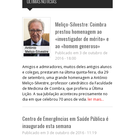
ÚLTIMAS NOTÍCIAS
Meliço-Silvestre: Coimbra
prestou homenagem ao
«investigador de mérito» e
ao «homem generoso»
Publicado em 3 de outubro de
2016 - 18:00
Amigos e admiradores, muitos deles antigos alunos
e colegas, prestaram na última quinta-feira, dia 29
de setembro, uma grande homenagem a António
Meliço-Silvestre, professor catedrático da Faculdade
de Medicina de Coimbra, que proferiu a Última
Lição. A sua Jubilação aconteceu precisamente no
dia em que celebrou 70 anos de vida.
ler mais...
Centro de Emergências em Saúde Pública é
inaugurado esta semana
Publicado em 3 de outubro de 2016 - 11:19