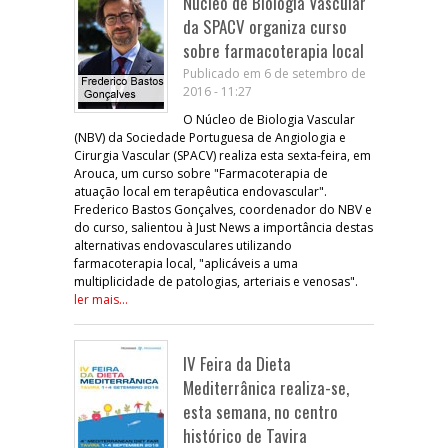
Núcleo de Biologia Vascular
da SPACV organiza curso
sobre farmacoterapia local
Publicado em 6 de setembro de
2016 - 11:27
O Núcleo de Biologia Vascular
(NBV) da Sociedade Portuguesa de Angiologia e
Cirurgia Vascular (SPACV) realiza esta sexta-feira, em
Arouca, um curso sobre "Farmacoterapia de
atuação local em terapêutica endovascular".
Frederico Bastos Gonçalves, coordenador do NBV e
do curso, salientou à Just News a importância destas
alternativas endovasculares utilizando
farmacoterapia local, "aplicáveis a uma
multiplicidade de patologias, arteriais e venosas".
ler mais...
IV Feira da Dieta
Mediterrânica realiza-se,
esta semana, no centro
histórico de Tavira