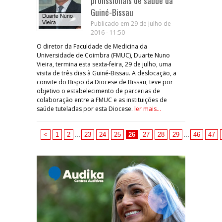
profissionais de saúde da
Guiné-Bissau
Publicado em 29 de julho de
2016 - 11:50
O diretor da Faculdade de Medicina da
Universidade de Coimbra (FMUC), Duarte Nuno
Vieira, termina esta sexta-feira, 29 de julho, uma
visita de três dias à Guiné-Bissau. A deslocação, a
convite do Bispo da Diocese de Bissau, teve por
objetivo o estabelecimento de parcerias de
colaboração entre a FMUC e as instituições de
saúde tuteladas por esta Diocese.
ler mais...
<
1
2
...
23
24
25
26
27
28
29
...
46
47