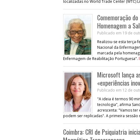
localizadas no World Trade Center (WTC) L
Comemoração do 1.
Homenagem a Sale
Publicado em 19 de out
Realizou-se esta terça-
Nacional da Enfermagem d
marcada pela homenagem
Enfermagem de Reabilitação Portuguesa".
Microsoft lança as
«experiências ino
Publicado em 12 de out
"A ideia é termos 90 min
tecnologia", afirma San
acrescenta: "Vamos ter 
podem ser replicadas". A primeira sessão re
Coimbra: CRI de Psiquiatria ini
Magnética Transcraneana