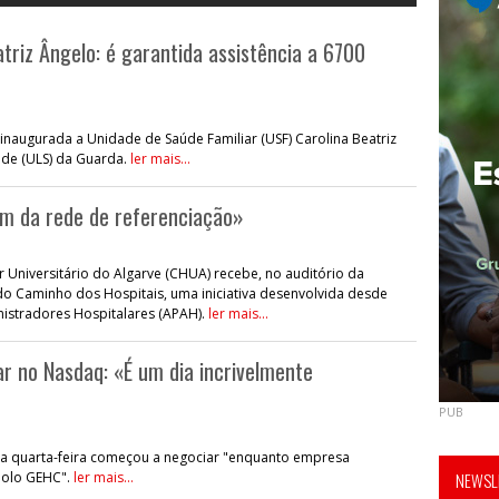
triz Ângelo: é garantida assistência a 6700
 inaugurada a Unidade de Saúde Familiar (USF) Carolina Beatriz
úde (ULS) da Guarda.
ler mais...
km da rede de referenciação»
ar Universitário do Algarve (CHUA) recebe, no auditório da
 do Caminho dos Hospitais, uma iniciativa desenvolvida desde
istradores Hospitalares (APAH).
ler mais...
r no Nasdaq: «É um dia incrivelmente
PUB
sta quarta-feira começou a negociar "enquanto empresa
bolo GEHC".
ler mais...
NEWSLE