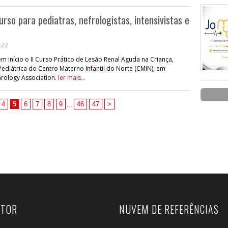
rso para pediatras, nefrologistas, intensivistas e
:22
em início o II Curso Prático de Lesão Renal Aguda na Criança,
ediátrica do Centro Materno Infantil do Norte (CMIN), em
hrology Association.
ler mais...
4
5
6
7
8
9
...
46
47
>
UTOR
NUVEM DE REFERÊNCIAS