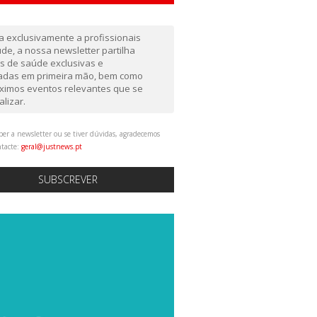
da exclusivamente a profissionais
de, a nossa newsletter partilha
as de saúde exclusivas e
gadas em primeira mão, bem como
ximos eventos relevantes que se
alizar.
ber a newsletter ou se tiver dúvidas, agradecemos
ntacte:
geral@justnews.pt
SUBSCREVER