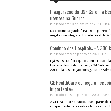
Inauguração da USF Carolina Bea
utentes na Guarda
Publicado em 10 de janeiro de 2023 - 08:40
Na próxima segunda-feira, 16 de janeiro, é
Ângelo, que integra a Unidade Local de Sa
Caminho dos Hospitais: «A 300 
Publicado em 9 de janeiro de 2023 - 10:30
É já esta sexta-feira que o Centro Hospital
Unidade Hospitalar de Faro, a 24.ª edição
2016 pela Associação Portuguesa de Admin
GE HealthCare começa a negocia
importante»
Publicado em 5 de janeiro de 2023 - 09:53
A GE HealthCare anunciou que a partir de
independente na bolsa Nasdaq sob o sím