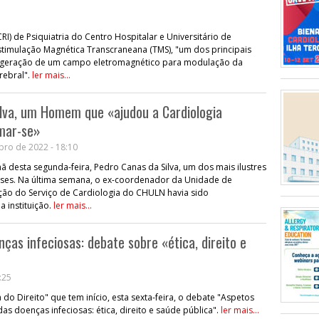
I) de Psiquiatria do Centro Hospitalar e Universitário de
Estimulação Magnética Transcraneana (TMS), "um dos principais
a geração de um campo eletromagnético para modulação da
rebral".
ler mais...
lva, um Homem que «ajudou a Cardiologia
rmar-se»
bro de 2022 - 18:10
ã desta segunda-feira, Pedro Canas da Silva, um dos mais ilustres
eses. Na última semana, o ex-coordenador da Unidade de
nção do Serviço de Cardiologia do CHULN havia sido
 instituição.
ler mais...
ças infeciosas: debate sobre «ética, direito e
:25
do Direito" que tem início, esta sexta-feira, o debate "Aspetos
s doenças infeciosas: ética, direito e saúde pública".
ler mais...