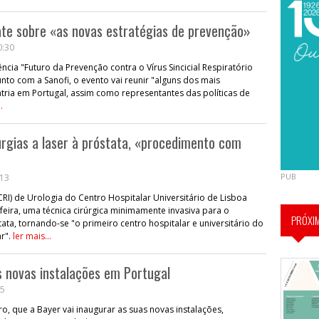
bate sobre «as novas estratégias de prevenção»
0:30
rência "Futuro da Prevenção contra o Vírus Sincicial Respiratório
to com a Sanofi, o evento vai reunir "alguns dos mais
tria em Portugal, assim como representantes das políticas de
.
rurgias a laser à próstata, «procedimento com
PUB
:13
RI) de Urologia do Centro Hospitalar Universitário de Lisboa
-feira, uma técnica cirúrgica minimamente invasiva para o
PRÓXI
ata, tornando-se "o primeiro centro hospitalar e universitário do
ar".
ler mais...
s novas instalações em Portugal
05
o, que a Bayer vai inaugurar as suas novas instalações,