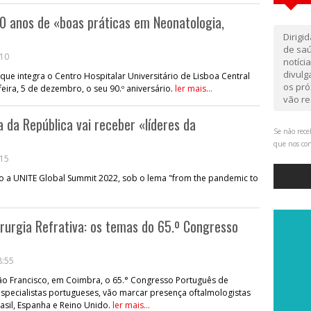
0 anos de «boas práticas em Neonatologia,
Dirigi
de saú
:10
notíci
divul
que integra o Centro Hospitalar Universitário de Lisboa Central
os pró
eira, 5 de dezembro, o seu 90.º aniversário.
ler mais...
vão re
 da República vai receber «líderes da
Se não rece
que nos co
:15
cio a UNITE Global Summit 2022, sob o lema "from the pandemic to
rurgia Refrativa: os temas do 65.º Congresso
8:55
 São Francisco, em Coimbra, o 65.° Congresso Português de
especialistas portugueses, vão marcar presença oftalmologistas
asil, Espanha e Reino Unido.
ler mais...