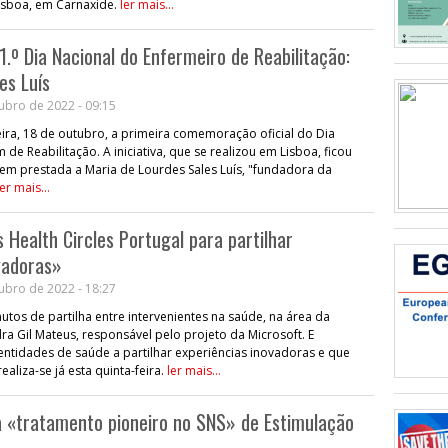
isboa, em Carnaxide.
ler mais...
º Dia Nacional do Enfermeiro de Reabilitação:
s Luís
ubro de 2022 - 09:15
feira, 18 de outubro, a primeira comemoração oficial do Dia
e Reabilitação. A iniciativa, que se realizou em Lisboa, ficou
 prestada a Maria de Lourdes Sales Luís, "fundadora da
ler mais...
 Health Circles Portugal para partilhar
vadoras»
ubro de 2022 - 18:27
utos de partilha entre intervenientes na saúde, na área da
dra Gil Mateus, responsável pelo projeto da Microsoft. E
entidades de saúde a partilhar experiências inovadoras e que
aliza-se já esta quinta-feira.
ler mais...
cia «tratamento pioneiro no SNS» de Estimulação