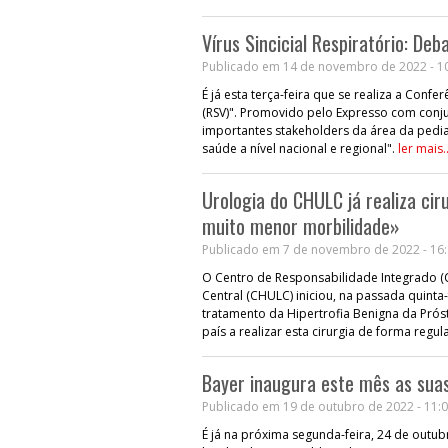
Vírus Sincicial Respiratório: De
Publicado em 14 de novembro de 2022 - 1
É já esta terça-feira que se realiza a Confe
(RSV)". Promovido pelo Expresso com conjun
importantes stakeholders da área da pedia
saúde a nível nacional e regional".
ler mais..
Urologia do CHULC já realiza ci
muito menor morbilidade»
Publicado em 7 de novembro de 2022 - 16
O Centro de Responsabilidade Integrado (C
Central (CHULC) iniciou, na passada quinta
tratamento da Hipertrofia Benigna da Próst
país a realizar esta cirurgia de forma regul
Bayer inaugura este mês as sua
Publicado em 19 de outubro de 2022 - 11:
É já na próxima segunda-feira, 24 de outubr