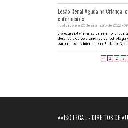
Lesão Renal Aguda na Criança: cu
enfermeiros
Publicado em 20 de setembro de 2022 - 09
É já esta sexta-feira, 23 de setembro, que t
desenvolvido pela Unidade de Nefrologia P
parceria com a International Pediatric Nep
<
1
2
3
AVISO LEGAL - DIREITOS DE A