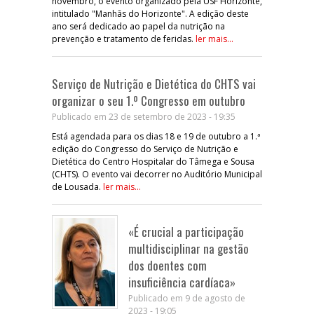
novembro, o evento organizado pela USF Horizonte,
intitulado "Manhãs do Horizonte". A edição deste
ano será dedicado ao papel da nutrição na
prevenção e tratamento de feridas.
ler mais...
Serviço de Nutrição e Dietética do CHTS vai
organizar o seu 1.º Congresso em outubro
Publicado em 23 de setembro de 2023 - 19:35
Está agendada para os dias 18 e 19 de outubro a 1.ª
edição do Congresso do Serviço de Nutrição e
Dietética do Centro Hospitalar do Tâmega e Sousa
(CHTS). O evento vai decorrer no Auditório Municipal
de Lousada.
ler mais...
«É crucial a participação
multidisciplinar na gestão
dos doentes com
insuficiência cardíaca»
Publicado em 9 de agosto de
2023 - 19:05