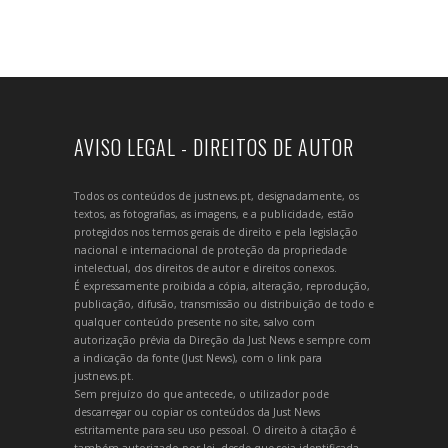
AVISO LEGAL - DIREITOS DE AUTOR
Todos os conteúdos de justnews.pt, designadamente, os
textos, as fotografias, as imagens, e a publicidade, estão
protegidos nos termos gerais de direito e pela legislação
nacional e internacional de proteção da propriedade
intelectual, dos direitos de autor e direitos conexos.
É expressamente proibida a cópia, alteração, reprodução,
publicação, difusão, transmissão ou distribuição de todo e
qualquer conteúdo presente no site, salvo com
autorização prévia da Direção da Just News e sempre com
a indicação da fonte (Just News), com o link para
justnews.pt.
Sem prejuízo do que antecede, o utilizador pode
descarregar ou copiar os conteúdos da Just News
estritamente para seu uso pessoal. O direito à citação é
também autorizado por lei, desde que seja identificada