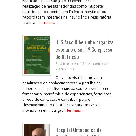
Nutrição da ULS São João. O evento inclui a
realização de mesas redondas como "Suporte
nutricional no doente com Falência Intestinal" ou
"Abordagem Integrada na insuficiência respiratória
crónica".
ler mais...
ULS Arco Ribeirinho organiza
este ano o seu 1º Congresso
de Nutrição
Publicado em 19 de janeiro de
2026 - 14:35
O evento visa "promover a
atualização de conhecimentos e a partilha de
saberes entre profissionais da saúde, assim como
fomentar o intercâmbio de experiências, fortalecer
a rede de contactos e contribuir para o
desenvolvimento de práticas mais eficazes e
inovadoras em nutrição".
ler mais...
Hospital Ortopédico de