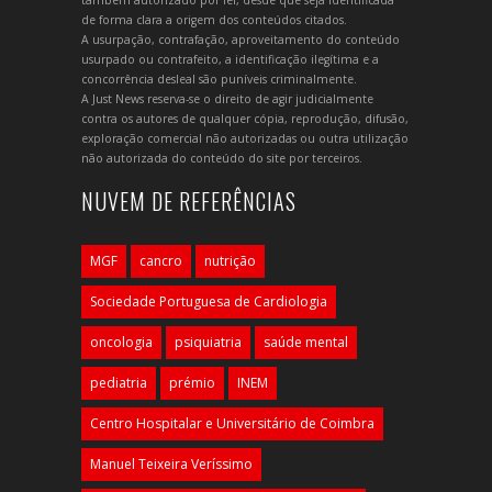
de forma clara a origem dos conteúdos citados.
A usurpação, contrafação, aproveitamento do conteúdo
usurpado ou contrafeito, a identificação ilegítima e a
concorrência desleal são puníveis criminalmente.
A Just News reserva-se o direito de agir judicialmente
contra os autores de qualquer cópia, reprodução, difusão,
exploração comercial não autorizadas ou outra utilização
não autorizada do conteúdo do site por terceiros.
NUVEM DE REFERÊNCIAS
MGF
cancro
nutrição
Sociedade Portuguesa de Cardiologia
oncologia
psiquiatria
saúde mental
pediatria
prémio
INEM
Centro Hospitalar e Universitário de Coimbra
Manuel Teixeira Veríssimo