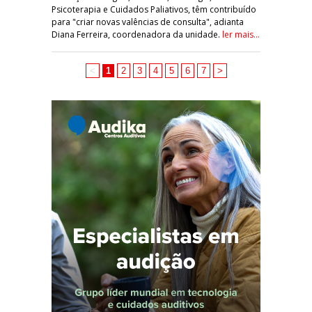
Psicoterapia e Cuidados Paliativos, têm contribuído
para "criar novas valências de consulta", adianta
Diana Ferreira, coordenadora da unidade.
ler mais...
<
1
2
3
4
5
6
7
>