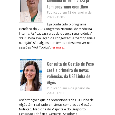
Medicina Interna 2023 já
tem programa científico
Publicado em 13 de janeiro de
2023 - 15:05
É já conhecido o programa
científico do 29.º Congresso Nacional de Medicina
Interna. As "causas raras de doença renal crónica",
"POCUS na avaliação da congestão" e "Sarcopenia e
nutrição" são alguns dos temas a desenvolver nas
sessões "Hot Topics".
ler mais...
Consulta de Gestão de Peso
será a primeira de novas
valências da USF Linha de
Algés
Publicado em 4 de janeiro de
2023 - 18:11
As formações que os profissionais da USF Linha de
Algés têm realizado em áreas como as de Gestão,
Nutrição, Medicina do Viajante e do Desporto,
Cessação Tabágica, Geriatria, Sexologia,