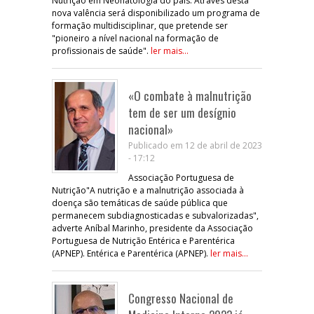
Nutrição em Neonatologia do país. Através desta
nova valência será disponibilizado um programa de
formação multidisciplinar, que pretende ser
"pioneiro a nível nacional na formação de
profissionais de saúde".
ler mais...
«O combate à malnutrição
tem de ser um desígnio
nacional»
Publicado em 12 de abril de 2023
- 17:12
Associação Portuguesa de
Nutrição"A nutrição e a malnutrição associada à
doença são temáticas de saúde pública que
permanecem subdiagnosticadas e subvalorizadas",
adverte Aníbal Marinho, presidente da Associação
Portuguesa de Nutrição Entérica e Parentérica
(APNEP). Entérica e Parentérica (APNEP).
ler mais...
Congresso Nacional de