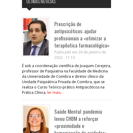
ÚLTIMAS NOTÍCIAS
Prescrição de
antipsicóticos: ajudar
profissionais a «otimizar a
terapêutica farmacológica»
Publicado em 26 de janeiro de
2022 - 11:10
É sob a coordenação científica de Joaquim Cerejeira,
professor de Psiquiatria na Faculdade de Medicina
da Universidade de Coimbra e diretor clínico da
Unidade Psiquiátrica Privada de Coimbra, que se
realiza o Curso Teórico-prático Antipsicóticos na
Prática Clínica.
ler mais...
Saúde Mental: pandemia
levou CHBM a reforçar
«proximidade e
humanização de cuidados»