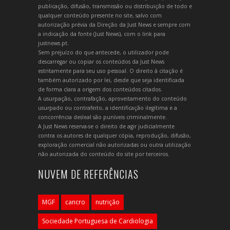
publicação, difusão, transmissão ou distribuição de todo e
qualquer conteúdo presente no site, salvo com
autorização prévia da Direção da Just News e sempre com
a indicação da fonte (Just News), com o link para
justnews.pt.
Sem prejuízo do que antecede, o utilizador pode
descarregar ou copiar os conteúdos da Just News
estritamente para seu uso pessoal. O direito à citação é
também autorizado por lei, desde que seja identificada
de forma clara a origem dos conteúdos citados.
A usurpação, contrafação, aproveitamento do conteúdo
usurpado ou contrafeito, a identificação ilegítima e a
concorrência desleal são puníveis criminalmente.
A Just News reserva-se o direito de agir judicialmente
contra os autores de qualquer cópia, reprodução, difusão,
exploração comercial não autorizadas ou outra utilização
não autorizada do conteúdo do site por terceiros.
NUVEM DE REFERÊNCIAS
MGF
cancro
nutrição
Sociedade Portuguesa de Cardiologia