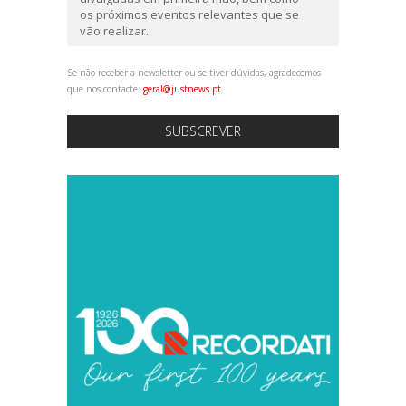
os próximos eventos relevantes que se
vão realizar.
Se não receber a newsletter ou se tiver dúvidas, agradecemos
que nos contacte:
geral@justnews.pt
SUBSCREVER