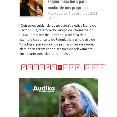
sequer meia hora para
cuidar de nós próprios»
Publicado em 7 de junho de 2021
- 16:12
"Quisemos cuidar de quem cuida", explica Maria do
Carmo Cruz, diretora do Serviço de Psiquiatria do
CHUA – Unidade de Portimão. A médica dá o
exemplo da consulta de Psiquiatria e uma outra de
Psicologia, para apoiar os profissionais de saúde,
além de se terem criado sessões de relaxamento
em horário pós-laboral.
ler mais...
<
1
2
3
4
5
6
7
8
9
...
17
18
>