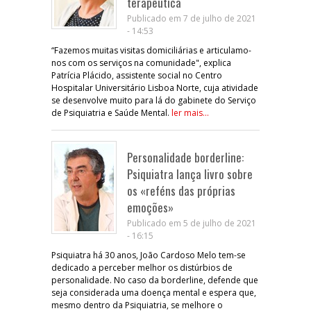
terapêutica
Publicado em 7 de julho de 2021
- 14:53
“Fazemos muitas visitas domiciliárias e articulamo-
nos com os serviços na comunidade", explica
Patrícia Plácido, assistente social no Centro
Hospitalar Universitário Lisboa Norte, cuja atividade
se desenvolve muito para lá do gabinete do Serviço
de Psiquiatria e Saúde Mental.
ler mais...
Personalidade borderline:
Psiquiatra lança livro sobre
os «reféns das próprias
emoções»
Publicado em 5 de julho de 2021
- 16:15
Psiquiatra há 30 anos, João Cardoso Melo tem-se
dedicado a perceber melhor os distúrbios de
personalidade. No caso da borderline, defende que
seja considerada uma doença mental e espera que,
mesmo dentro da Psiquiatria, se melhore o