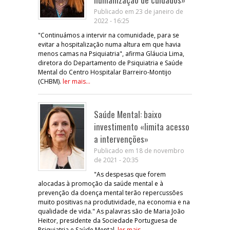
Publicado em 23 de janeiro de
2022 - 16:25
"Continuámos a intervir na comunidade, para se
evitar a hospitalização numa altura em que havia
menos camas na Psiquiatria", afirma Gláucia Lima,
diretora do Departamento de Psiquiatria e Saúde
Mental do Centro Hospitalar Barreiro-Montijo
(CHBM).
ler mais...
Saúde Mental: baixo
investimento «limita acesso
a intervenções»
Publicado em 18 de novembro
de 2021 - 20:35
"As despesas que forem
alocadas à promoção da saúde mental e à
prevenção da doença mental terão repercussões
muito positivas na produtividade, na economia e na
qualidade de vida." As palavras são de Maria João
Heitor, presidente da Sociedade Portuguesa de
Psiquiatria e Saúde Mental.
ler mais...