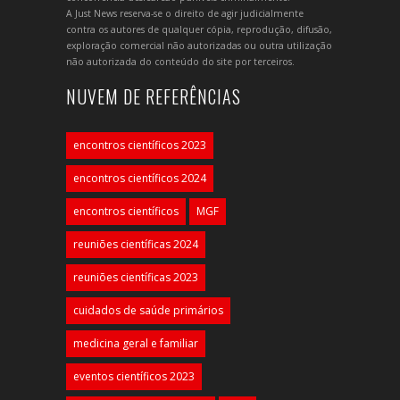
A Just News reserva-se o direito de agir judicialmente
contra os autores de qualquer cópia, reprodução, difusão,
exploração comercial não autorizadas ou outra utilização
não autorizada do conteúdo do site por terceiros.
NUVEM DE REFERÊNCIAS
encontros científicos 2023
encontros científicos 2024
encontros científicos
MGF
reuniões científicas 2024
reuniões científicas 2023
cuidados de saúde primários
medicina geral e familiar
eventos científicos 2023