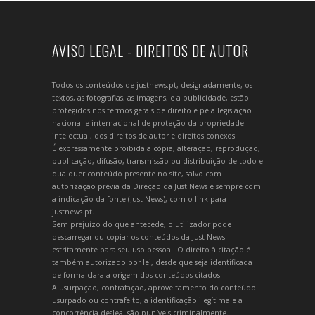
AVISO LEGAL - DIREITOS DE AUTOR
Todos os conteúdos de justnews.pt, designadamente, os
textos, as fotografias, as imagens, e a publicidade, estão
protegidos nos termos gerais de direito e pela legislação
nacional e internacional de proteção da propriedade
intelectual, dos direitos de autor e direitos conexos.
É expressamente proibida a cópia, alteração, reprodução,
publicação, difusão, transmissão ou distribuição de todo e
qualquer conteúdo presente no site, salvo com
autorização prévia da Direção da Just News e sempre com
a indicação da fonte (Just News), com o link para
justnews.pt.
Sem prejuízo do que antecede, o utilizador pode
descarregar ou copiar os conteúdos da Just News
estritamente para seu uso pessoal. O direito à citação é
também autorizado por lei, desde que seja identificada
de forma clara a origem dos conteúdos citados.
A usurpação, contrafação, aproveitamento do conteúdo
usurpado ou contrafeito, a identificação ilegítima e a
concorrência desleal são puníveis criminalmente.