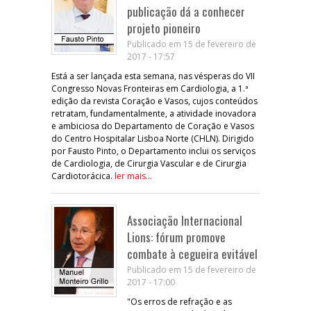
publicação dá a conhecer
projeto pioneiro
Publicado em 15 de fevereiro de
2017 - 17:57
Está a ser lançada esta semana, nas vésperas do VII
Congresso Novas Fronteiras em Cardiologia, a 1.ª
edição da revista Coração e Vasos, cujos conteúdos
retratam, fundamentalmente, a atividade inovadora
e ambiciosa do Departamento de Coração e Vasos
do Centro Hospitalar Lisboa Norte (CHLN). Dirigido
por Fausto Pinto, o Departamento inclui os serviços
de Cardiologia, de Cirurgia Vascular e de Cirurgia
Cardiotorácica.
ler mais...
Associação Internacional
Lions: fórum promove
combate à cegueira evitável
Publicado em 15 de fevereiro de
2017 - 17:00
"Os erros de refração e as