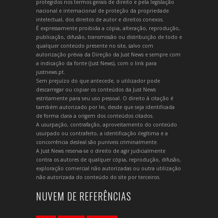
protegidos nos termos gerais de direito e pela legislação
nacional e internacional de proteção da propriedade
intelectual, dos direitos de autor e direitos conexos.
É expressamente proibida a cópia, alteração, reprodução,
publicação, difusão, transmissão ou distribuição de todo e
qualquer conteúdo presente no site, salvo com
autorização prévia da Direção da Just News e sempre com
a indicação da fonte (Just News), com o link para
justnews.pt.
Sem prejuízo do que antecede, o utilizador pode
descarregar ou copiar os conteúdos da Just News
estritamente para seu uso pessoal. O direito à citação é
também autorizado por lei, desde que seja identificada
de forma clara a origem dos conteúdos citados.
A usurpação, contrafação, aproveitamento do conteúdo
usurpado ou contrafeito, a identificação ilegítima e a
concorrência desleal são puníveis criminalmente.
A Just News reserva-se o direito de agir judicialmente
contra os autores de qualquer cópia, reprodução, difusão,
exploração comercial não autorizadas ou outra utilização
não autorizada do conteúdo do site por terceiros.
NUVEM DE REFERÊNCIAS