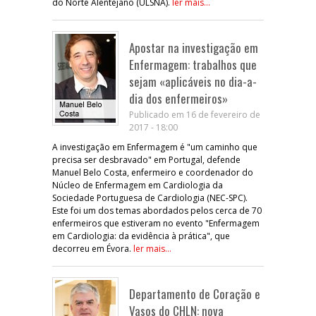
do Norte Alentejano (ULSNA).
ler mais...
Apostar na investigação em
Enfermagem: trabalhos que
sejam «aplicáveis no dia-a-
dia dos enfermeiros»
Publicado em 16 de fevereiro de
2017 - 18:00
A investigação em Enfermagem é "um caminho que
precisa ser desbravado" em Portugal, defende
Manuel Belo Costa, enfermeiro e coordenador do
Núcleo de Enfermagem em Cardiologia da
Sociedade Portuguesa de Cardiologia (NEC-SPC).
Este foi um dos temas abordados pelos cerca de 70
enfermeiros que estiveram no evento "Enfermagem
em Cardiologia: da evidência à prática", que
decorreu em Évora.
ler mais...
Departamento de Coração e
Vasos do CHLN: nova