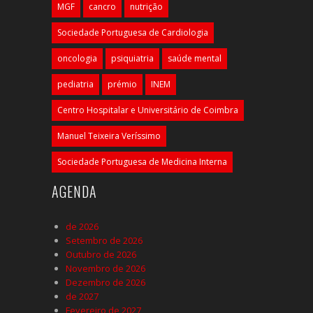
MGF
cancro
nutrição
Sociedade Portuguesa de Cardiologia
oncologia
psiquiatria
saúde mental
pediatria
prémio
INEM
Centro Hospitalar e Universitário de Coimbra
Manuel Teixeira Veríssimo
Sociedade Portuguesa de Medicina Interna
AGENDA
de 2026
Setembro de 2026
Outubro de 2026
Novembro de 2026
Dezembro de 2026
de 2027
Fevereiro de 2027