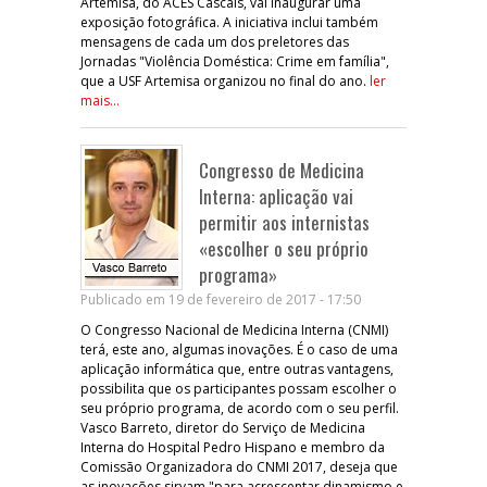
Artemisa, do ACES Cascais, vai inaugurar uma
exposição fotográfica. A iniciativa inclui também
mensagens de cada um dos preletores das
Jornadas "Violência Doméstica: Crime em família",
que a USF Artemisa organizou no final do ano.
ler
mais...
Congresso de Medicina
Interna: aplicação vai
permitir aos internistas
«escolher o seu próprio
programa»
Publicado em 19 de fevereiro de 2017 - 17:50
O Congresso Nacional de Medicina Interna (CNMI)
terá, este ano, algumas inovações. É o caso de uma
aplicação informática que, entre outras vantagens,
possibilita que os participantes possam escolher o
seu próprio programa, de acordo com o seu perfil.
Vasco Barreto, diretor do Serviço de Medicina
Interna do Hospital Pedro Hispano e membro da
Comissão Organizadora do CNMI 2017, deseja que
as inovações sirvam "para acrescentar dinamismo e