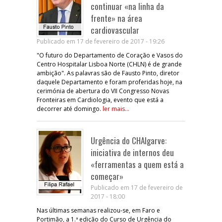
continuar «na linha da
frente» na área
cardiovascular
Publicado em 17 de fevereiro de 2017 - 19:26
"O futuro do Departamento de Coração e Vasos do
Centro Hospitalar Lisboa Norte (CHLN) é de grande
ambição". As palavras são de Fausto Pinto, diretor
daquele Departamento e foram proferidas hoje, na
cerimónia de abertura do VII Congresso Novas
Fronteiras em Cardiologia, evento que está a
decorrer até domingo.
ler mais...
Urgência do CHAlgarve:
iniciativa de internos deu
«ferramentas a quem está a
começar»
Publicado em 17 de fevereiro de
2017 - 18:00
Nas últimas semanas realizou-se, em Faro e
Portimão, a 1.ª edição do Curso de Urgência do