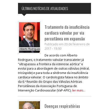
ÚLTIMAS NOTÍCIAS DE ATUALIDADES
Tratamento da insuficiência
cardíaca valvular por via
percutânea em expansão
Publicado em 20 de fevereiro de
2017 - 18:00
De acordo com Alberto
Rodrigues, o tratamento valvular transcateter já
"ultrapassou a fronteira da estenose aórtica" e
evolui para a abordagem de outras válvulas (mitral,
tricúspide) e para toda a síndrome da insuficiência
cardíaca valvular. O cardiologista falava no âmbito
da 6.ª Reunião do Grupo das Válvulas Aórticas
Percutâneas da Associação Portuguesa de
Intervenção Cardiovascular (VaP-APIC).
ler mais...
Doenças respiratórias