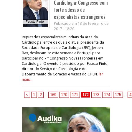
Cardiologia: Congresso com
forte adesão de
especialistas estrangeiros
Publicado em 13 de fevereiro de
2017 - 18:20
Reputados especialistas mundiais da área da
Cardiologia, entre os quais o atual presidente da
Sociedade Europeia de Cardiologia (SEC), Jeroen
Bax, deslocam-se esta semana a Portugal para
participar no 7.º Congresso Novas Fronteiras em
Cardiologia. O evento é presidido por Fausto Pinto,
diretor do Serviço de Cardiologia e do
Departamento de Coração e Vasos do CHLN.
ler
mais...
<
1
2
...
169
170
171
172
173
174
175
...
4