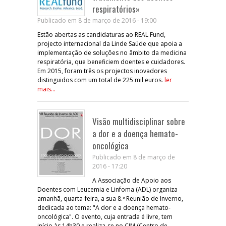
respiratórios»
Publicado em 8 de março de 2016 - 19:00
Estão abertas as candidaturas ao REAL Fund,
projecto internacional da Linde Saúde que apoia a
implementação de soluções no âmbito da medicina
respiratória, que beneficiem doentes e cuidadores.
Em 2015, foram três os projectos inovadores
distinguidos com um total de 225 mil euros.
ler
mais...
Visão multidisciplinar sobre
a dor e a doença hemato-
oncológica
Publicado em 8 de março de
2016 - 17:20
A Associação de Apoio aos
Doentes com Leucemia e Linfoma (ADL) organiza
amanhã, quarta-feira, a sua 8.ª Reunião de Inverno,
dedicada ao tema: "A dor e a doença hemato-
oncológica". O evento, cuja entrada é livre, tem
início às 14h30 e realiza-se no CIM (Centro de