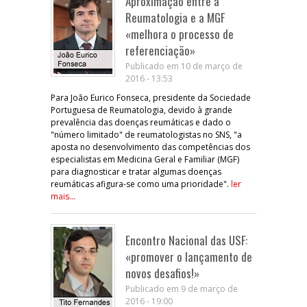
Aproximação entre a
Reumatologia e a MGF
«melhora o processo de
referenciação»
Publicado em 10 de março de
2016 - 13:53
Para João Eurico Fonseca, presidente da Sociedade
Portuguesa de Reumatologia, devido à grande
prevalência das doenças reumáticas e dado o
"número limitado" de reumatologistas no SNS, "a
aposta no desenvolvimento das competências dos
especialistas em Medicina Geral e Familiar (MGF)
para diagnosticar e tratar algumas doenças
reumáticas afigura-se como uma prioridade".
ler
mais...
Encontro Nacional das USF:
«promover o lançamento de
novos desafios!»
Publicado em 9 de março de
2016 - 19:00