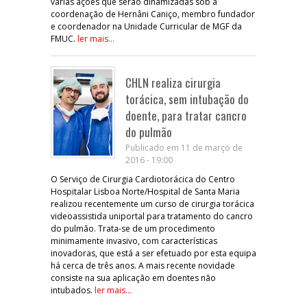
várias ações que serão dinamizadas sob a
coordenação de Hernâni Caniço, membro fundador
e coordenador na Unidade Curricular de MGF da
FMUC.
ler mais...
CHLN realiza cirurgia
torácica, sem intubação do
doente, para tratar cancro
do pulmão
Publicado em 11 de março de
2016 - 19:00
O Serviço de Cirurgia Cardiotorácica do Centro
Hospitalar Lisboa Norte/Hospital de Santa Maria
realizou recentemente um curso de cirurgia torácica
videoassistida uniportal para tratamento do cancro
do pulmão. Trata-se de um procedimento
minimamente invasivo, com características
inovadoras, que está a ser efetuado por esta equipa
há cerca de três anos. A mais recente novidade
consiste na sua aplicação em doentes não
intubados.
ler mais...