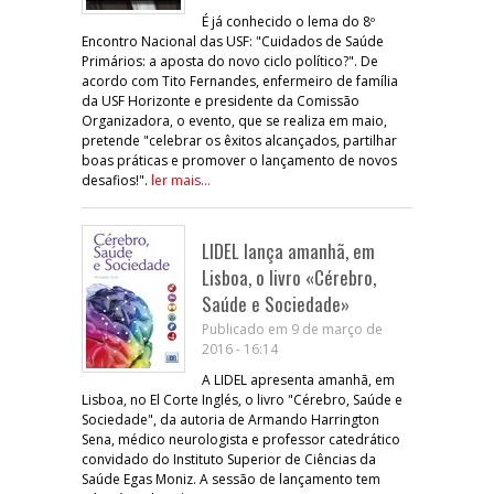
É já conhecido o lema do 8º
Encontro Nacional das USF: "Cuidados de Saúde
Primários: a aposta do novo ciclo político?". De
acordo com Tito Fernandes, enfermeiro de família
da USF Horizonte e presidente da Comissão
Organizadora, o evento, que se realiza em maio,
pretende "celebrar os êxitos alcançados, partilhar
boas práticas e promover o lançamento de novos
desafios!".
ler mais...
LIDEL lança amanhã, em
Lisboa, o livro «Cérebro,
Saúde e Sociedade»
Publicado em 9 de março de
2016 - 16:14
A LIDEL apresenta amanhã, em
Lisboa, no El Corte Inglés, o livro "Cérebro, Saúde e
Sociedade", da autoria de Armando Harrington
Sena, médico neurologista e professor catedrático
convidado do Instituto Superior de Ciências da
Saúde Egas Moniz. A sessão de lançamento tem