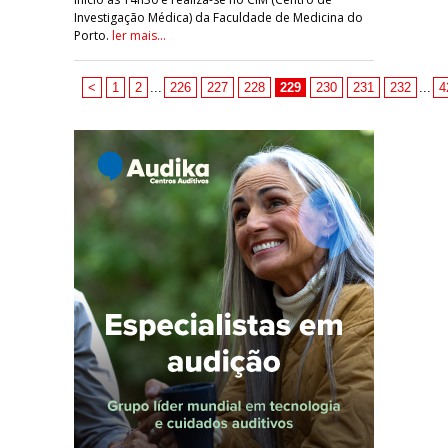
Investigação Médica) da Faculdade de Medicina do
Porto.
ler mais...
<
1
2
...
226
227
228
229
230
231
232
...
4