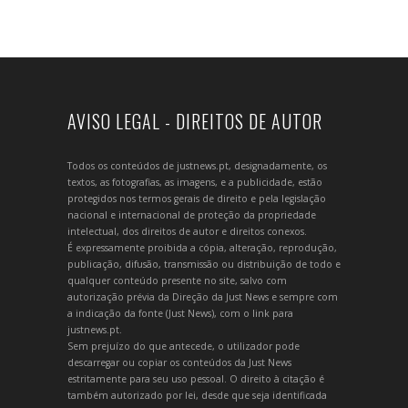
AVISO LEGAL - DIREITOS DE AUTOR
Todos os conteúdos de justnews.pt, designadamente, os
textos, as fotografias, as imagens, e a publicidade, estão
protegidos nos termos gerais de direito e pela legislação
nacional e internacional de proteção da propriedade
intelectual, dos direitos de autor e direitos conexos.
É expressamente proibida a cópia, alteração, reprodução,
publicação, difusão, transmissão ou distribuição de todo e
qualquer conteúdo presente no site, salvo com
autorização prévia da Direção da Just News e sempre com
a indicação da fonte (Just News), com o link para
justnews.pt.
Sem prejuízo do que antecede, o utilizador pode
descarregar ou copiar os conteúdos da Just News
estritamente para seu uso pessoal. O direito à citação é
também autorizado por lei, desde que seja identificada