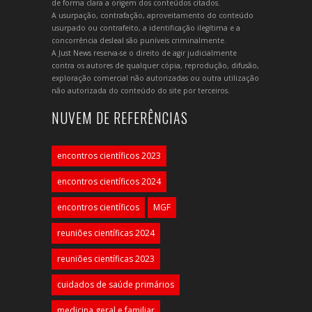
de forma clara a origem dos conteúdos citados.
A usurpação, contrafação, aproveitamento do conteúdo
usurpado ou contrafeito, a identificação ilegítima e a
concorrência desleal são puníveis criminalmente.
A Just News reserva-se o direito de agir judicialmente
contra os autores de qualquer cópia, reprodução, difusão,
exploração comercial não autorizadas ou outra utilização
não autorizada do conteúdo do site por terceiros.
NUVEM DE REFERÊNCIAS
encontros científicos 2023
encontros científicos 2024
encontros científicos
MGF
reuniões científicas 2024
reuniões científicas 2023
cuidados de saúde primários
medicina geral e familiar