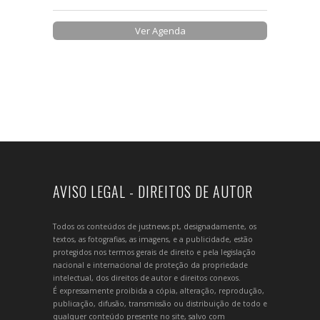
Ver Agenda
AVISO LEGAL - DIREITOS DE AUTOR
Todos os conteúdos de justnews.pt, designadamente, os
textos, as fotografias, as imagens, e a publicidade, estão
protegidos nos termos gerais de direito e pela legislação
nacional e internacional de proteção da propriedade
intelectual, dos direitos de autor e direitos conexos.
É expressamente proibida a cópia, alteração, reprodução,
publicação, difusão, transmissão ou distribuição de todo e
qualquer conteúdo presente no site, salvo com