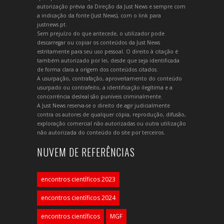
autorização prévia da Direção da Just News e sempre com
a indicação da fonte (Just News), com o link para
justnews.pt.
Sem prejuízo do que antecede, o utilizador pode
descarregar ou copiar os conteúdos da Just News
estritamente para seu uso pessoal. O direito à citação é
também autorizado por lei, desde que seja identificada
de forma clara a origem dos conteúdos citados.
A usurpação, contrafação, aproveitamento do conteúdo
usurpado ou contrafeito, a identificação ilegítima e a
concorrência desleal são puníveis criminalmente.
A Just News reserva-se o direito de agir judicialmente
contra os autores de qualquer cópia, reprodução, difusão,
exploração comercial não autorizadas ou outra utilização
não autorizada do conteúdo do site por terceiros.
NUVEM DE REFERÊNCIAS
encontros científicos 2023
encontros científicos 2024
encontros científicos
MGF