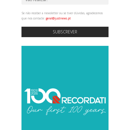
Se não receber a newsletter ou se tiver dúvidas, agradecemos
que nos contacte:
geral@justnews.pt
SUBSCREVER