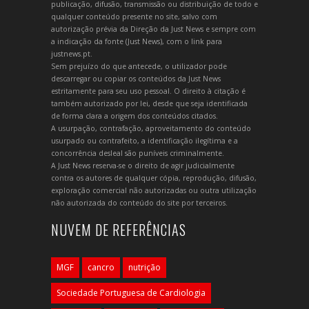
publicação, difusão, transmissão ou distribuição de todo e
qualquer conteúdo presente no site, salvo com
autorização prévia da Direção da Just News e sempre com
a indicação da fonte (Just News), com o link para
justnews.pt.
Sem prejuízo do que antecede, o utilizador pode
descarregar ou copiar os conteúdos da Just News
estritamente para seu uso pessoal. O direito à citação é
também autorizado por lei, desde que seja identificada
de forma clara a origem dos conteúdos citados.
A usurpação, contrafação, aproveitamento do conteúdo
usurpado ou contrafeito, a identificação ilegítima e a
concorrência desleal são puníveis criminalmente.
A Just News reserva-se o direito de agir judicialmente
contra os autores de qualquer cópia, reprodução, difusão,
exploração comercial não autorizadas ou outra utilização
não autorizada do conteúdo do site por terceiros.
NUVEM DE REFERÊNCIAS
MGF
cancro
nutrição
Sociedade Portuguesa de Cardiologia