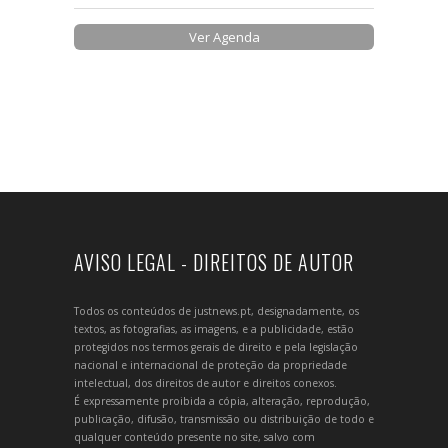
Ver Agenda
AVISO LEGAL - DIREITOS DE AUTOR
Todos os conteúdos de justnews.pt, designadamente, os
textos, as fotografias, as imagens, e a publicidade, estão
protegidos nos termos gerais de direito e pela legislação
nacional e internacional de proteção da propriedade
intelectual, dos direitos de autor e direitos conexos.
É expressamente proibida a cópia, alteração, reprodução,
publicação, difusão, transmissão ou distribuição de todo e
qualquer conteúdo presente no site, salvo com