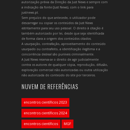
autorização prévia da Direção da Just News e sempre com
a indicação da fonte (Just News), com o link para
justnews.pt.
Sem prejuízo do que antecede, o utilizador pode
descarregar ou copiar os conteúdos da Just News
estritamente para seu uso pessoal. O direito à citação é
também autorizado por lei, desde que seja identificada
de forma clara a origem dos conteúdos citados.
A usurpação, contrafação, aproveitamento do conteúdo
usurpado ou contrafeito, a identificação ilegítima e a
concorrência desleal são puníveis criminalmente.
A Just News reserva-se o direito de agir judicialmente
contra os autores de qualquer cópia, reprodução, difusão,
exploração comercial não autorizadas ou outra utilização
não autorizada do conteúdo do site por terceiros.
NUVEM DE REFERÊNCIAS
encontros científicos 2023
encontros científicos 2024
encontros científicos
MGF