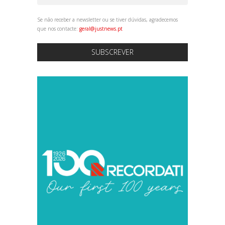
Se não receber a newsletter ou se tiver dúvidas, agradecemos
que nos contacte:
geral@justnews.pt
SUBSCREVER