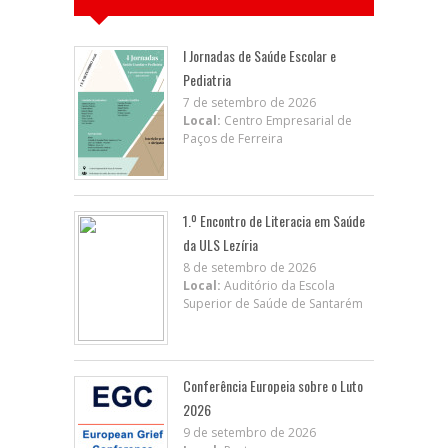
I Jornadas de Saúde Escolar e
Pediatria
7 de setembro de 2026
Local:
Centro Empresarial de
Paços de Ferreira
1.º Encontro de Literacia em Saúde
da ULS Lezíria
8 de setembro de 2026
Local:
Auditório da Escola
Superior de Saúde de Santarém
Conferência Europeia sobre o Luto
2026
9 de setembro de 2026