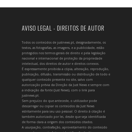
AVISO LEGAL - DIREITOS DE AUTOR
Todos os conteúdos de justnews.pt, designadamente, os
textos, as fotografias, as imagens, e a publicidade, estão
protegidos nos termos gerais de direito e pela legislação
nacional e internacional de proteção da propriedade
intelectual, dos direitos de autor e direitos conexos.
É expressamente proibida a cópia, alteração, reprodução,
publicação, difusão, transmissão ou distribuição de todo e
qualquer conteúdo presente no site, salvo com
autorização prévia da Direção da Just News e sempre com
a indicação da fonte (Just News), com o link para
justnews.pt.
Sem prejuízo do que antecede, o utilizador pode
descarregar ou copiar os conteúdos da Just News
estritamente para seu uso pessoal. O direito à citação é
também autorizado por lei, desde que seja identificada
de forma clara a origem dos conteúdos citados.
A usurpação, contrafação, aproveitamento do conteúdo