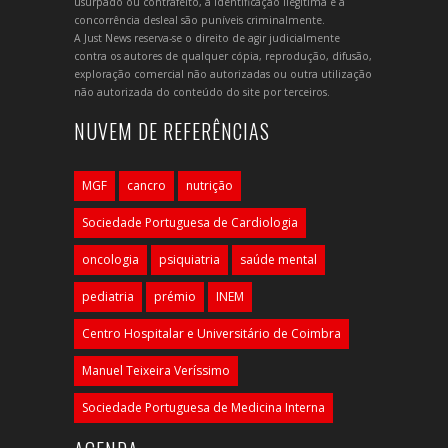
usurpado ou contrafeito, a identificação ilegítima e a
concorrência desleal são puníveis criminalmente.
A Just News reserva-se o direito de agir judicialmente
contra os autores de qualquer cópia, reprodução, difusão,
exploração comercial não autorizadas ou outra utilização
não autorizada do conteúdo do site por terceiros.
NUVEM DE REFERÊNCIAS
MGF
cancro
nutrição
Sociedade Portuguesa de Cardiologia
oncologia
psiquiatria
saúde mental
pediatria
prémio
INEM
Centro Hospitalar e Universitário de Coimbra
Manuel Teixeira Veríssimo
Sociedade Portuguesa de Medicina Interna