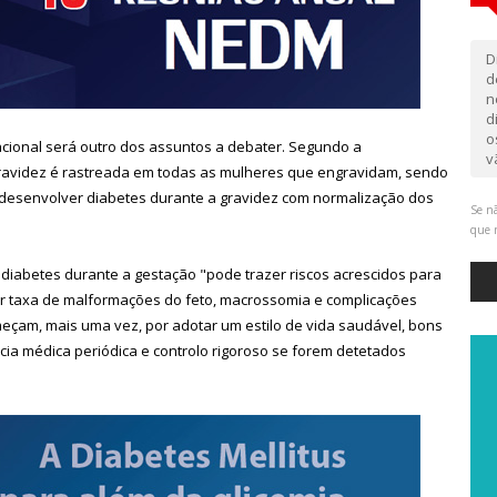
D
d
n
d
o
cional será outro dos assuntos a debater. Segundo a
v
ravidez é rastreada em todas as mulheres que engravidam, sendo
esenvolver diabetes durante a gravidez com normalização dos
Se nã
que 
 diabetes durante a gestação "pode trazer riscos acrescidos para
r taxa de malformações do feto, macrossomia e complicações
meçam, mais uma vez, por adotar um estilo de vida saudável, bons
ncia médica periódica e controlo rigoroso se forem detetados