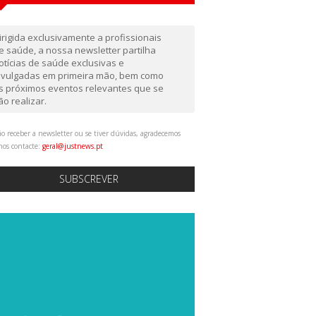
irigida exclusivamente a profissionais
e saúde, a nossa newsletter partilha
otícias de saúde exclusivas e
ivulgadas em primeira mão, bem como
s próximos eventos relevantes que se
ão realizar.
o receber a newsletter ou se tiver dúvidas, agradecemos
nos contacte:
geral@justnews.pt
SUBSCREVER