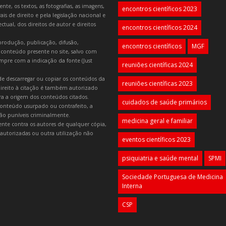
e, os textos, as fotografias, as imagens,
encontros científicos 2023
is de direito e pela legislação nacional e
tual, dos direitos de autor e direitos
encontros científicos 2024
produção, publicação, difusão,
encontros científicos
MGF
 conteúdo presente no site, salvo com
mpre com a indicação da fonte (Just
reuniões científicas 2024
e descarregar ou copiar os conteúdos da
reuniões científicas 2023
 direito à citação é também autorizado
ara a origem dos conteúdos citados.
cuidados de saúde primários
onteúdo usurpado ou contrafeito, a
 são puníveis criminalmente.
medicina geral e familiar
lmente contra os autores de qualquer cópia,
autorizadas ou outra utilização não
eventos científicos 2023
psiquiatria e saúde mental
SPMI
Sociedade Portuguesa de Medicina
Interna
CSP