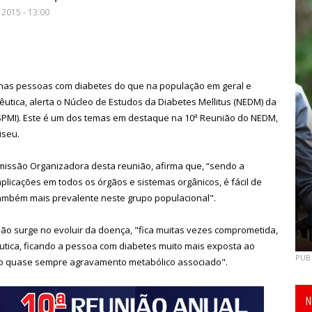
2015 - 13:00
nas pessoas com diabetes do que na população em geral e
utica, alerta o Núcleo de Estudos da Diabetes Mellitus (NEDM) da
SPMI). Este é um dos temas em destaque na 10ª Reunião do NEDM,
iseu.
missão Organizadora desta reunião, afirma que, “sendo a
licações em todos os órgãos e sistemas orgânicos, é fácil de
também mais prevalente neste grupo populacional".
ão surge no evoluir da doença, "fica muitas vezes comprometida,
utica, ficando a pessoa com diabetes muito mais exposta ao
PUB
do quase sempre agravamento metabólico associado".
N