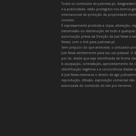
Todos os conteúdos de justnews.pt, designadament
e a publicidade, estão protegidos nos termos gera
internacional de proteção da propriedade intelec
conexos.
É expressamente proibida a cópia, alteração, re
transmissão ou distribuição de todo e qualquer
autorização prévia da Direção da Just News e se
News), com o link para justnews.pt.
Sem prejuízo do que antecede, o utilizador pod
Just News estritamente para seu uso pessoal. O
por lei, desde que seja identificada de forma cl
A usurpação, contrafação, aproveitamento do c
identificação ilegítima e a concorrência desleal
A Just News reserva-se o direito de agir judicia
reprodução, difusão, exploração comercial não 
autorizada do conteúdo do site por terceiros.