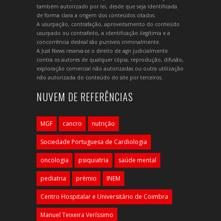
também autorizado por lei, desde que seja identificada
de forma clara a origem dos conteúdos citados.
A usurpação, contrafação, aproveitamento do conteúdo
usurpado ou contrafeito, a identificação ilegítima e a
concorrência desleal são puníveis criminalmente.
A Just News reserva-se o direito de agir judicialmente
contra os autores de qualquer cópia, reprodução, difusão,
exploração comercial não autorizadas ou outra utilização
não autorizada do conteúdo do site por terceiros.
NUVEM DE REFERÊNCIAS
MGF
cancro
nutrição
Sociedade Portuguesa de Cardiologia
oncologia
psiquiatria
saúde mental
pediatria
prémio
INEM
Centro Hospitalar e Universitário de Coimbra
Manuel Teixeira Veríssimo