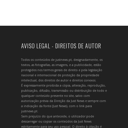
AVISO LEGAL - DIREITOS DE AUTOR
Todos os conteúdos de justnews.pt, designadamente, os
textos, as fotografias, as imagens, e a publicidade, estão
protegidos nos termos gerais de direito e pela legislação
nacional e internacional de proteção da propriedade
intelectual, dos direitos de autor e direitos conexos.
É expressamente proibida a cópia, alteração, reprodução,
publicação, difusão, transmissão ou distribuição de todo e
qualquer conteúdo presente no site, salvo com
autorização prévia da Direção da Just News e sempre com
a indicação da fonte (Just News), com o link para
justnews.pt.
Sem prejuízo do que antecede, o utilizador pode
descarregar ou copiar os conteúdos da Just News
estritamente para seu uso pessoal. O direito à citação é